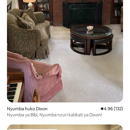
Nyumba huko Dixon
Ukadiriaji wa w
4.96 (132)
Nyumba ya Bibi, Nyumba nzuri katikati ya Dixon!