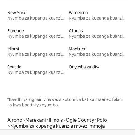
New York
Barcelona
Nyumba za kupanga kuanzia mwezi mmoja
Nyumba za kupanga kuanzia mwezi mmoja
Florence
Athens
Nyumba za kupanga kuanzia mwezi mmoja
Nyumba za kupanga kuanzia mwezi mmoja
Miami
Montreal
Nyumba za kupanga kuanzia mwezi mmoja
Nyumba za kupanga kuanzia mwezi mmoja
Seattle
Onyesha zaidi
Nyumba za kupanga kuanzia mwezi mmoja
*Baadhi ya vighairi vinaweza kutumika katika maeneo fulani
na kwa baadhi ya nyumba.
Airbnb
Marekani
Illinois
Ogle County
Polo
Nyumba za kupanga kuanzia mwezi mmoja