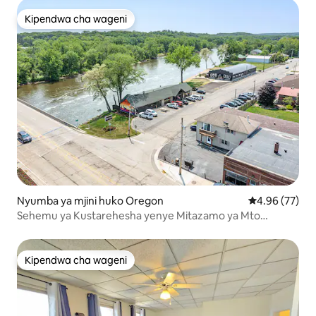
Kipendwa cha wageni
Kipendwa cha wageni
Nyumba ya mjini huko Oregon
Ukadiriaji wa 
4.96 (77)
Sehemu ya Kustarehesha yenye Mitazamo ya Mto
Panoramic
Kipendwa cha wageni
Kipendwa cha wageni