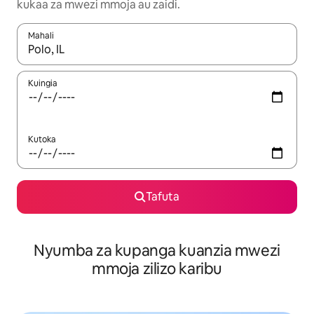
kukaa za mwezi mmoja au zaidi.
Mahali
Wakati matokeo yanapatikana, vinjari kwa kutumia vitufe vya v
Kuingia
Kutoka
Tafuta
Nyumba za kupanga kuanzia mwezi
mmoja zilizo karibu