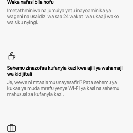
Weka nafasi bila hofu
Imetathminiwa na jumuiya yetu inayoaminika ya
wageni na usaidizi wa saa 24 wakati wa ukaaji wako
wa siku nyingi.
Sehemu zinazofaa kufanyia kazi kwa ajili ya wahamaji
wa kidijitali
Je, wewe ni mtaalamu unayesafiri? Pata sehemu ya
kukaa ya muda mrefu yenye Wi-Fi ya kasi na sehemu
mahususi za kufanyia kazi.