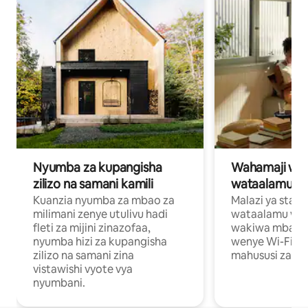
Nyumba za kupangisha
Wahamaji wa ki
zilizo na samani kamili
wataalamu wa
Kuanzia nyumba za mbao za
Malazi ya star
milimani zenye utulivu hadi
wataalamu wan
fleti za mijini zinazofaa,
wakiwa mbali na
nyumba hizi za kupangisha
wenye Wi-Fi n
zilizo na samani zina
mahususi za kuf
vistawishi vyote vya
nyumbani.