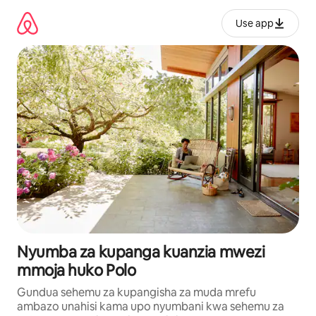
Ruka
kwenda
Use app
kwenye
maudhui
Nyumba za kupanga kuanzia mwezi
mmoja huko Polo
Gundua sehemu za kupangisha za muda mrefu
ambazo unahisi kama upo nyumbani kwa sehemu za