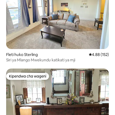
Fleti huko Sterling
Ukadiriaji wa w
4.88 (152)
Siri ya Mlango Mwekundu katikati ya mji
Kipendwa cha wageni
Kipendwa cha wageni