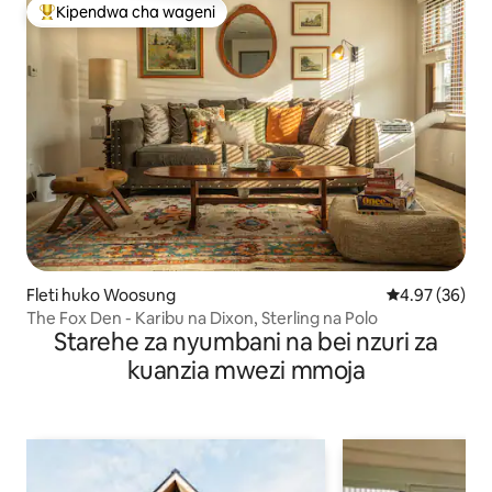
Kipendwa cha wageni
Kipendwa maarufu cha wageni
Fleti huko Woosung
Ukadiriaji wa 
4.97 (36)
The Fox Den - Karibu na Dixon, Sterling na Polo
Starehe za nyumbani na bei nzuri za
kuanzia mwezi mmoja