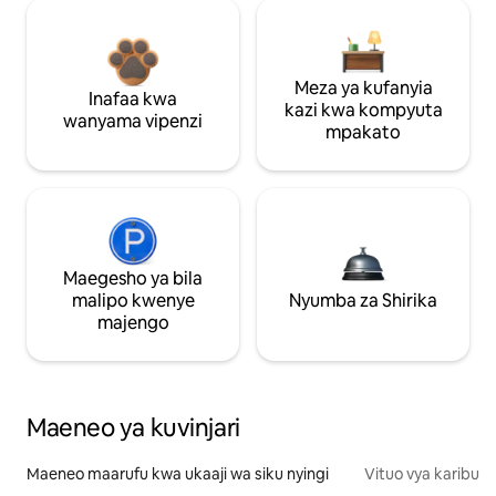
Meza ya kufanyia
Inafaa kwa
kazi kwa kompyuta
wanyama vipenzi
mpakato
Maegesho ya bila
malipo kwenye
Nyumba za Shirika
majengo
Maeneo ya kuvinjari
Maeneo maarufu kwa ukaaji wa siku nyingi
Vituo vya karibu