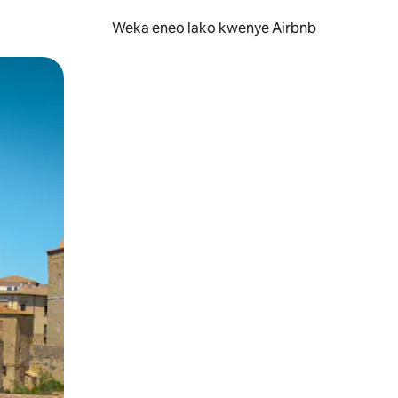
Weka eneo lako kwenye Airbnb
lezesha kidole kwenye ishara.