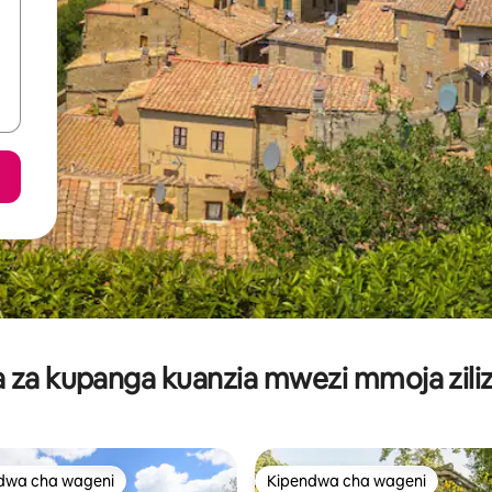
za kupanga kuanzia mwezi mmoja ziliz
dwa cha wageni
Kipendwa cha wageni
a maarufu cha wageni
Kipendwa cha wageni