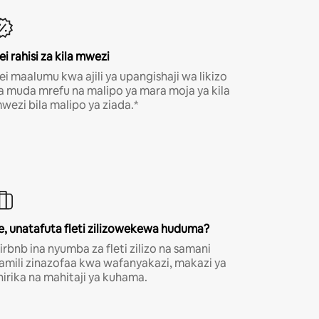
ei rahisi za kila mwezi
ei maalumu kwa ajili ya upangishaji wa likizo
a muda mrefu na malipo ya mara moja ya kila
wezi bila malipo ya ziada.*
e, unatafuta fleti zilizowekewa huduma?
irbnb ina nyumba za fleti zilizo na samani
amili zinazofaa kwa wafanyakazi, makazi ya
hirika na mahitaji ya kuhama.