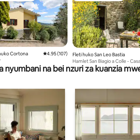
i wa 5 kati ya 5, tathmini 53
uko Cortona
Ukadiriaji wa wastani wa 4.95 kati ya 5, tathmi
4.95 (107)
Fleti huko San Leo Bastia
y
Hamlet San Biagio a Colle - Casa
a nyumbani na bei nzuri za kuanzia m
Venere