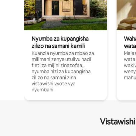
Nyumba za kupangisha
Waham
zilizo na samani kamili
wata
Kuanzia nyumba za mbao za
Malaz
milimani zenye utulivu hadi
wata
fleti za mijini zinazofaa,
wakiw
nyumba hizi za kupangisha
weny
zilizo na samani zina
mahus
vistawishi vyote vya
nyumbani.
Vistawishi