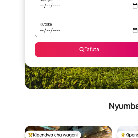
Kutoka
Tafuta
Nyumba 
Kipendwa cha wageni
Kipen
Kipendwa maarufu cha wageni
Kipendw