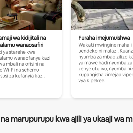
aji wa kidijitali na
Furaha imejumuishwa
alamu wanaosafiri
Wakati mwingine mahali
uendeko ni malazi. Kuanz
i ya starehe kwa
nyumba za mbao zilizo k
alamu wanaofanya kazi
ya mawe hadi nyumba za 
a mbali na ofisini na
zenye utulivu, nyumba hiz
e Wi-Fi na sehemu
kupangisha zimejaa vipe
usi za kufanyia kazi.
vya kipekee.
 na marupurupu kwa ajili ya ukaaji wa