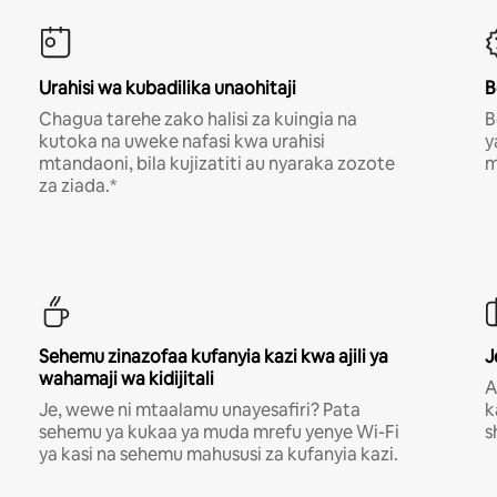
Urahisi wa kubadilika unaohitaji
B
Chagua tarehe zako halisi za kuingia na
B
kutoka na uweke nafasi kwa urahisi
y
mtandaoni, bila kujizatiti au nyaraka zozote
m
za ziada.*
Sehemu zinazofaa kufanyia kazi kwa ajili ya
J
wahamaji wa kidijitali
A
Je, wewe ni mtaalamu unayesafiri? Pata
k
sehemu ya kukaa ya muda mrefu yenye Wi-Fi
s
ya kasi na sehemu mahususi za kufanyia kazi.