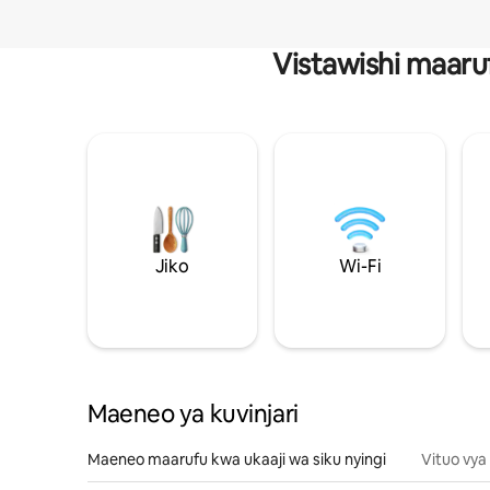
Vistawishi maaru
Jiko
Wi-Fi
Maeneo ya kuvinjari
Maeneo maarufu kwa ukaaji wa siku nyingi
Vituo vya