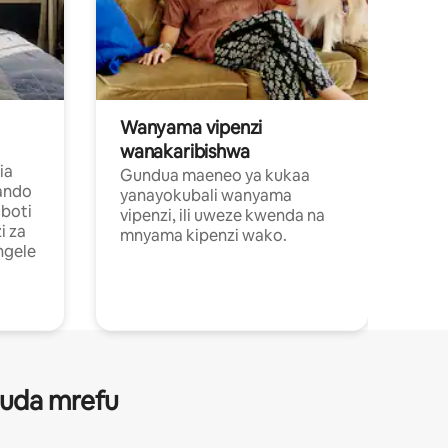
Wanyama vipenzi
wanakaribishwa
ia
Gundua maeneo ya kukaa
ando
yanayokubali wanyama
boti
vipenzi, ili uweze kwenda na
i za
mnyama kipenzi wako.
ngele
 muda mrefu