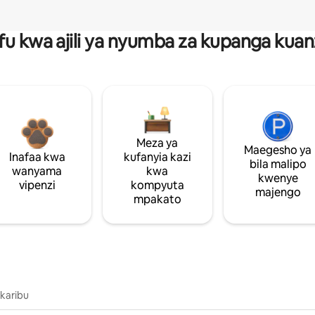
fu kwa ajili ya nyumba za kupanga ku
Meza ya
Maegesho ya
Inafaa kwa
kufanyia kazi
bila malipo
wanyama
kwa
kwenye
vipenzi
kompyuta
majengo
mpakato
 karibu