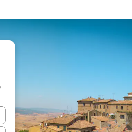
u
 vitufe vya vishale vya juu na chini au uchunguze kwa kugusa au kute