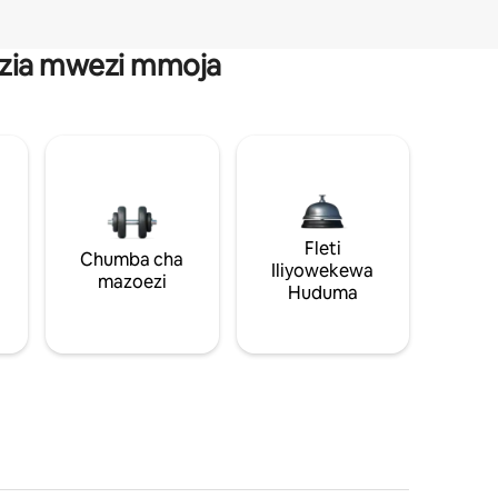
anzia mwezi mmoja
Fleti
Chumba cha
Iliyowekewa
mazoezi
Huduma