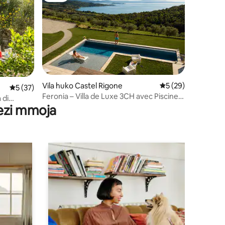
Vila huko Castel Rigone
Ukadiriaji wa wastan
5 (29)
ni 107
Ukadiriaji wa wastani wa 5 kati ya 5, tathmini 37
5 (37)
Feronia – Villa de Luxe 3CH avec Piscine
 di
Chauffée
wezi mmoja