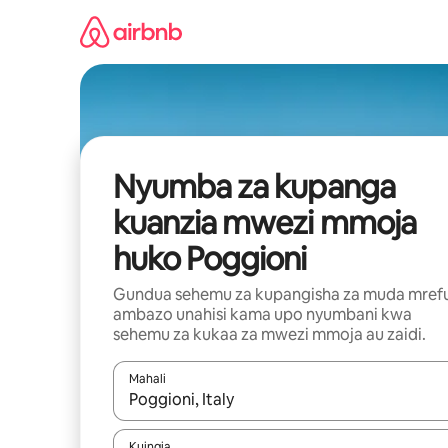
Ruka
kwenda
kwenye
maudhui
Nyumba za kupanga
kuanzia mwezi mmoja
huko Poggioni
Gundua sehemu za kupangisha za muda mref
ambazo unahisi kama upo nyumbani kwa
sehemu za kukaa za mwezi mmoja au zaidi.
Mahali
Wakati matokeo yanapatikana, vinjari kwa kutumia
Kuingia