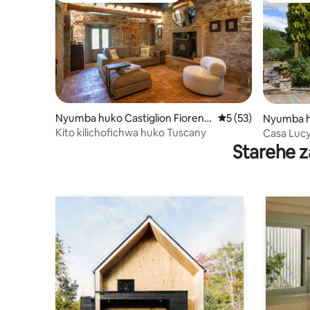
Nyumba huko Castiglion Fiorenti
Ukadiriaji wa wastan
5 (53)
Nyumba h
no
Kito kilichofichwa huko Tuscany
Casa Luc
Starehe z