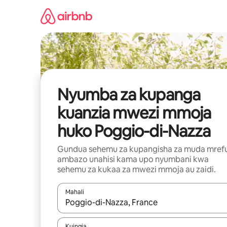
Ruka
kwenda
kwenye
maudhui
Nyumba za kupanga
kuanzia mwezi mmoja
huko Poggio-di-Nazza
Gundua sehemu za kupangisha za muda mref
ambazo unahisi kama upo nyumbani kwa
sehemu za kukaa za mwezi mmoja au zaidi.
Mahali
Wakati matokeo yanapatikana, vinjari kwa kutumia
Kuingia