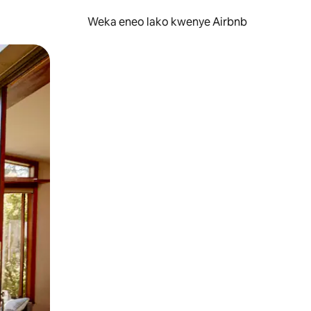
Weka eneo lako kwenye Airbnb
lezesha kidole kwenye ishara.