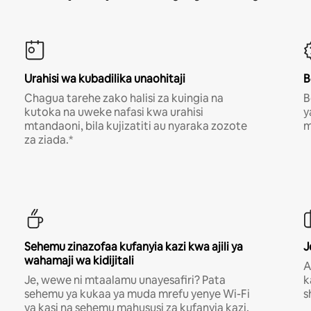
Urahisi wa kubadilika unaohitaji
B
Chagua tarehe zako halisi za kuingia na
B
kutoka na uweke nafasi kwa urahisi
y
mtandaoni, bila kujizatiti au nyaraka zozote
m
za ziada.*
Sehemu zinazofaa kufanyia kazi kwa ajili ya
J
wahamaji wa kidijitali
A
Je, wewe ni mtaalamu unayesafiri? Pata
k
sehemu ya kukaa ya muda mrefu yenye Wi-Fi
s
ya kasi na sehemu mahususi za kufanyia kazi.