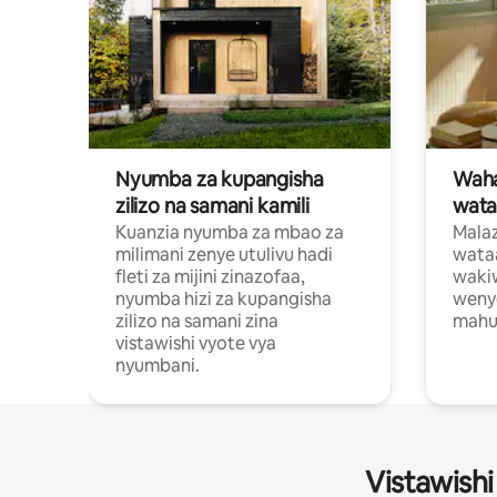
Nyumba za kupangisha
Waham
zilizo na samani kamili
wata
Kuanzia nyumba za mbao za
Malaz
milimani zenye utulivu hadi
wata
fleti za mijini zinazofaa,
wakiw
nyumba hizi za kupangisha
weny
zilizo na samani zina
mahus
vistawishi vyote vya
nyumbani.
Vistawishi