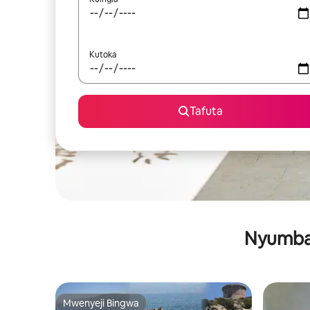
Kutoka
Tafuta
Nyumba 
Mwenyeji Bingwa
Mwenyeji Bingwa