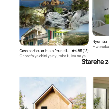
Nyumba h
za
Mwonekano
Casa particular huko Prunelli-
Ukadiriaji wa wastani w
4.85 (13)
na maqui
di-Fiumorbo
Ghorofa ya chini ya nyumba tulivu na ya
Starehe z
kupendeza