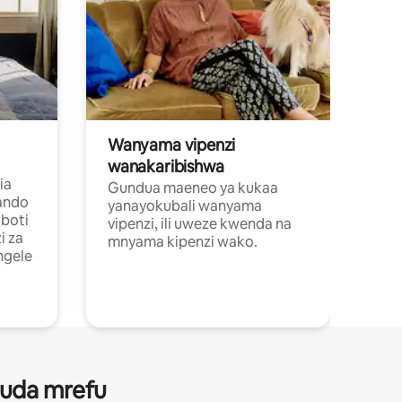
Wanyama vipenzi
wanakaribishwa
ia
Gundua maeneo ya kukaa
ando
yanayokubali wanyama
boti
vipenzi, ili uweze kwenda na
i za
mnyama kipenzi wako.
ngele
 muda mrefu