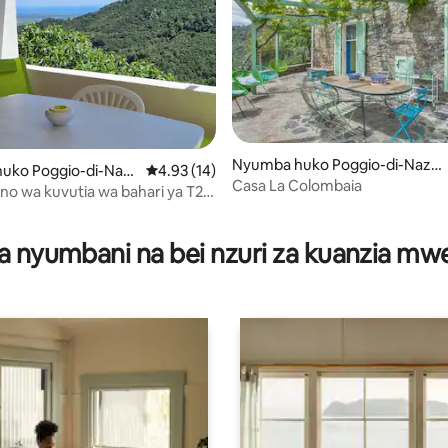
Nyumba huko Poggio-di-Nazz
uko Poggio-di-Naz
Ukadiriaji wa wastani wa 4.93 kati ya 5, tathm
4.93 (14)
a
Casa La Colombaia
 wa kuvutia wa bahari ya T2
a 4.85 kati ya 5, tathmini 13
s
a nyumbani na bei nzuri za kuanzia m