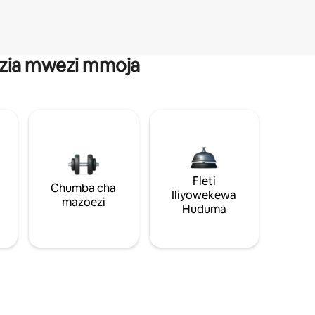
anzia mwezi mmoja
Fleti
Chumba cha
Iliyowekewa
mazoezi
Huduma