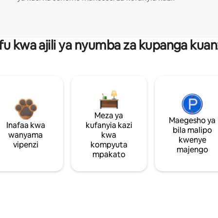
fu kwa ajili ya nyumba za kupanga ku
Meza ya
Maegesho ya
Inafaa kwa
kufanyia kazi
bila malipo
wanyama
kwa
kwenye
vipenzi
kompyuta
majengo
mpakato