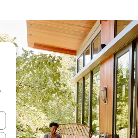
u
 vitufe vya vishale vya juu na chini au uchunguze kwa kugusa au kute