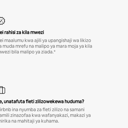
ei rahisi za kila mwezi
ei maalumu kwa ajili ya upangishaji wa likizo
a muda mrefu na malipo ya mara moja ya kila
wezi bila malipo ya ziada.*
e, unatafuta fleti zilizowekewa huduma?
irbnb ina nyumba za fleti zilizo na samani
amili zinazofaa kwa wafanyakazi, makazi ya
hirika na mahitaji ya kuhama.