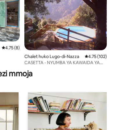
Ukadiriaji wa wastani wa 4.75 kati ya 5, tathmini 8
4.75 (8)
ini 14
Chalet huko Lugo-di-Nazza
Ukadiriaji wa wastani wa
4.75 (102)
CASETTA - NYUMBA YA KAWAIDA YA
CORSICAN
wezi mmoja