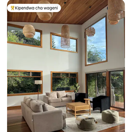
Kipendwa cha wageni
Kipendwa maarufu cha wageni