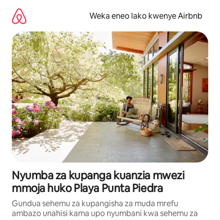
Ruka
kwenda
Weka eneo lako kwenye Airbnb
kwenye
maudhui
Nyumba za kupanga kuanzia mwezi
mmoja huko Playa Punta Piedra
Gundua sehemu za kupangisha za muda mrefu
ambazo unahisi kama upo nyumbani kwa sehemu za