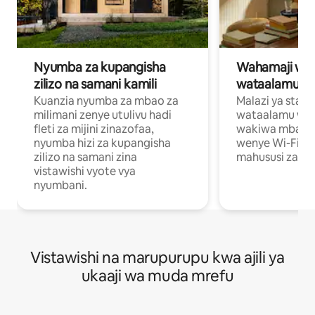
Nyumba za kupangisha
Wahamaji wa ki
zilizo na samani kamili
wataalamu wa
Kuanzia nyumba za mbao za
Malazi ya star
milimani zenye utulivu hadi
wataalamu wan
fleti za mijini zinazofaa,
wakiwa mbali na
nyumba hizi za kupangisha
wenye Wi-Fi n
zilizo na samani zina
mahususi za kuf
vistawishi vyote vya
nyumbani.
Vistawishi na marupurupu kwa ajili ya
ukaaji wa muda mrefu