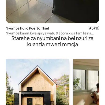
Nyumba huko Puerto Thiel
Ukadiriaji
5 (11)
Nyumba kamili kwa ajili ya watu 9 | bora kwa familia na
Starehe za nyumbani na bei nzuri za
makundi
kuanzia mwezi mmoja