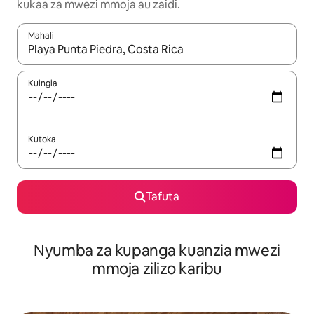
kukaa za mwezi mmoja au zaidi.
Mahali
Wakati matokeo yanapatikana, vinjari kwa kutumia vitufe vya v
Kuingia
Kutoka
Tafuta
Nyumba za kupanga kuanzia mwezi
mmoja zilizo karibu