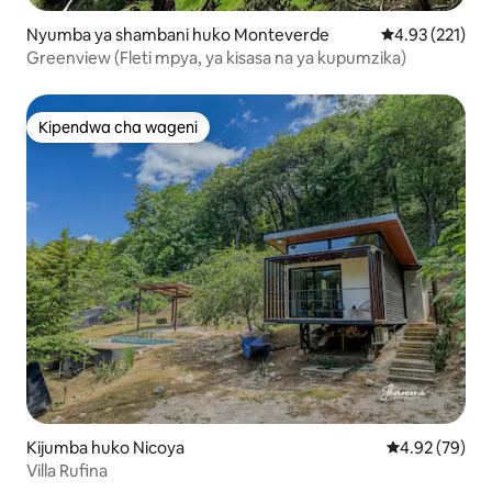
Nyumba ya shambani huko Monteverde
Ukadiriaji wa w
4.93 (221)
Greenview (Fleti mpya, ya kisasa na ya kupumzika)
Kipendwa cha wageni
Kipendwa cha wageni
Kijumba huko Nicoya
Ukadiriaji wa 
4.92 (79)
Villa Rufina