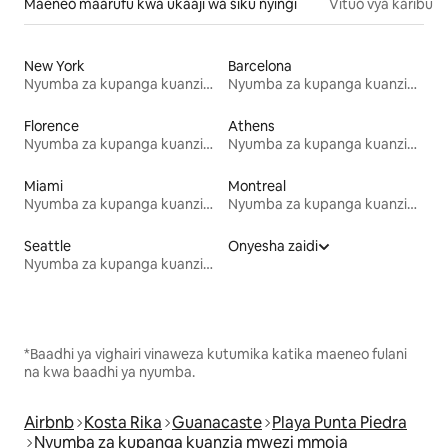
Maeneo maarufu kwa ukaaji wa siku nyingi
Vituo vya karibu
New York
Barcelona
Nyumba za kupanga kuanzia mwezi mmoja
Nyumba za kupanga kuanzia mwezi mmoja
Florence
Athens
Nyumba za kupanga kuanzia mwezi mmoja
Nyumba za kupanga kuanzia mwezi mmoja
Miami
Montreal
Nyumba za kupanga kuanzia mwezi mmoja
Nyumba za kupanga kuanzia mwezi mmoja
Seattle
Onyesha zaidi
Nyumba za kupanga kuanzia mwezi mmoja
*Baadhi ya vighairi vinaweza kutumika katika maeneo fulani
na kwa baadhi ya nyumba.
Airbnb
Kosta Rika
Guanacaste
Playa Punta Piedra
Nyumba za kupanga kuanzia mwezi mmoja