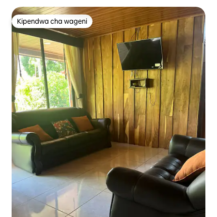
Kipendwa cha wageni
Kipendwa cha wageni