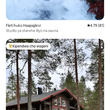
Fleti huko Haapajärvi
Ukadiriaji wa 
4.79 (81)
Studio ya starehe iliyo na sauna
Kipendwa cha wageni
Kipendwa maarufu cha wageni