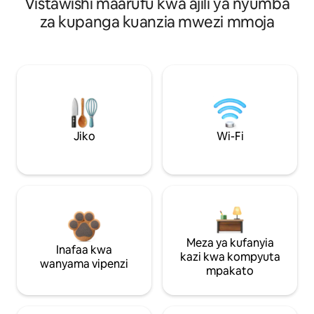
Vistawishi maarufu kwa ajili ya nyumba
za kupanga kuanzia mwezi mmoja
Jiko
Wi-Fi
Meza ya kufanyia
Inafaa kwa
kazi kwa kompyuta
wanyama vipenzi
mpakato