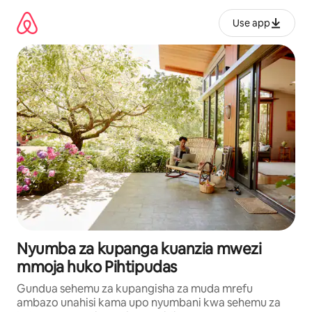
Ruka
kwenda
Use app
kwenye
maudhui
Nyumba za kupanga kuanzia mwezi
mmoja huko Pihtipudas
Gundua sehemu za kupangisha za muda mrefu
ambazo unahisi kama upo nyumbani kwa sehemu za