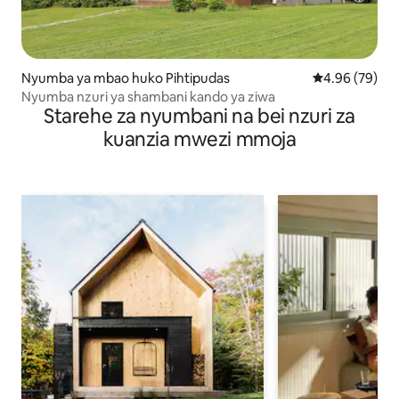
Nyumba ya mbao huko Pihtipudas
Ukadiriaji wa 
4.96 (79)
Nyumba nzuri ya shambani kando ya ziwa
Starehe za nyumbani na bei nzuri za
kuanzia mwezi mmoja