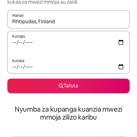
kukaa za mwezi mmoja au zaidi.
Mahali
Wakati matokeo yanapatikana, vinjari kwa kutumia vitufe vya v
Kuingia
Kutoka
Tafuta
Nyumba za kupanga kuanzia mwezi
mmoja zilizo karibu