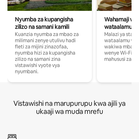
Nyumba za kupangisha
Wahamaji wa ki
zilizo na samani kamili
wataalamu wa
Kuanzia nyumba za mbao za
Malazi ya star
milimani zenye utulivu hadi
wataalamu wan
fleti za mijini zinazofaa,
wakiwa mbali na
nyumba hizi za kupangisha
wenye Wi-Fi n
zilizo na samani zina
mahususi za kuf
vistawishi vyote vya
nyumbani.
Vistawishi na marupurupu kwa ajili ya
ukaaji wa muda mrefu