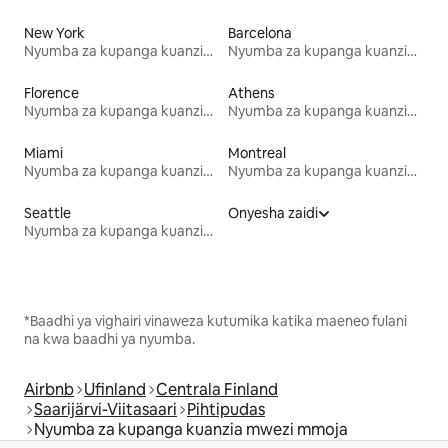
New York
Barcelona
Nyumba za kupanga kuanzia mwezi mmoja
Nyumba za kupanga kuanzia mwezi mmoja
Florence
Athens
Nyumba za kupanga kuanzia mwezi mmoja
Nyumba za kupanga kuanzia mwezi mmoja
Miami
Montreal
Nyumba za kupanga kuanzia mwezi mmoja
Nyumba za kupanga kuanzia mwezi mmoja
Seattle
Onyesha zaidi
Nyumba za kupanga kuanzia mwezi mmoja
*Baadhi ya vighairi vinaweza kutumika katika maeneo fulani
na kwa baadhi ya nyumba.
Airbnb
Ufinland
Centrala Finland
Saarijärvi-Viitasaari
Pihtipudas
Nyumba za kupanga kuanzia mwezi mmoja