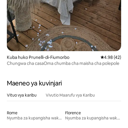
Kuba huko Prunelli-di-Fiumorbo
Ukadiriaji wa 
4.98 (42)
Chungwa cha casaOma chumba cha maisha cha polepole
Maeneo ya kuvinjari
Vituo vya karibu
Vivutio Maarufu vya Karibu
Rome
Florence
Nyumba za kupangisha wakati wa likizo
Nyumba za kupangisha wakati wa likizo