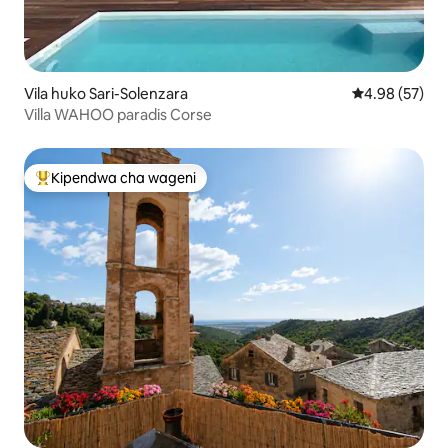
Vila huko Sari-Solenzara
Ukadiriaji wa 
4.98 (57)
Villa WAHOO paradis Corse
Kipendwa cha wageni
Kipendwa maarufu cha wageni