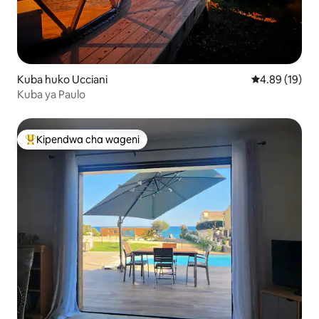
Kuba huko Ucciani
Ukadiriaji wa 
4.89 (19)
Kuba ya Paulo
Kipendwa cha wageni
Kipendwa maarufu cha wageni