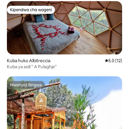
Kipendwa cha wageni
Kipendwa cha wageni
Kuba huko Albitreccia
Ukadiriaji wa
5.0 (12)
Kuba ya asili " A Pulaghje"
Mwenyeji Bingwa
Mwenyeji Bingwa