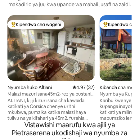
makadirio ya juu kwa upande wa mahali, usafi na zaidi.
Kipendwa cha wageni
Kipendwa cha 
Kipendwa maarufu cha wageni
Kipendwa maaruf
Nyumba huko Altiani
Ukadiriaji wa wastani wa 4.97 ka
4.97 (37)
Kibanda cha mchu
o Lozzi
Malazi mazuri sana45m2-rez ya bustani
Nyumba ya Kupend
ya maua ya kujitegemea
yenye Mandhari y
ALTIANI, kijiji kizuri sana cha kawaida
Karibu kwenye La 
katikati ya Corsica chenye urithi
kupanga inayotunz
mkubwa, pumzika katika malazi haya
katikati ya milima 
tulivu na ya kifahari ya 45m2. furahia
mapumziko lenye 
Vistawishi maarufu kwa ajili ya
jiko/chumba cha mapumziko kilicho na
mazingira ya asili
vifaa, SDD ya kujitegemea iliyo na choo.
hukutana. Nyumba 
Pietraserena ukodishaji wa nyumba za
chumba kikubwa cha kulala, chenye
hadi 6: vyumba viw