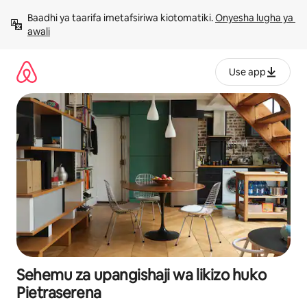
Ruka
Baadhi ya taarifa imetafsiriwa kiotomatiki. 
Onyesha lugha ya 
kwenda
awali
kwenye
maudhui
Use app
Sehemu za upangishaji wa likizo huko
Pietraserena