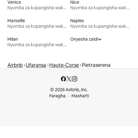
Venice
Nice
Nyumba za kupangisha wakati wa likizo
Nyumba za kupangisha wakati wa likizo
Marseille
Naples
Nyumba za kupangisha wakati wa likizo
Nyumba za kupangisha wakati wa likizo
Milan
Onyesha zaidi
Nyumba za kupangisha wakati wa likizo
Airbnb
Ufaransa
Haute-Corse
Pietraserena
© 2026 Airbnb, Inc.
Faragha
Masharti