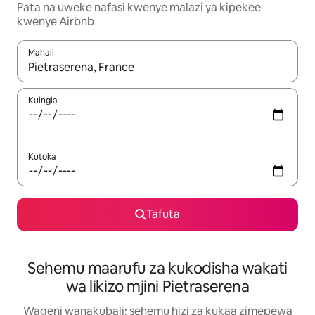
Pata na uweke nafasi kwenye malazi ya kipekee
kwenye Airbnb
Mahali
Wakati matokeo yanapatikana, vinjari kwa kutumia vitufe vya v
Kuingia
Kutoka
Tafuta
Sehemu maarufu za kukodisha wakati
wa likizo mjini Pietraserena
Wageni wanakubali: sehemu hizi za kukaa zimepewa