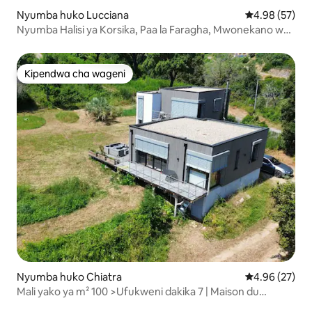
Nyumba huko Lucciana
Ukadiriaji wa 
4.98 (57)
Nyumba Halisi ya Korsika, Paa la Faragha, Mwonekano wa
Bahari
Kipendwa cha wageni
Kipendwa cha wageni
Nyumba huko Chiatra
Ukadiriaji wa 
4.96 (27)
Mali yako ya m² 100 >Ufukweni dakika 7 | Maison du
Rocher