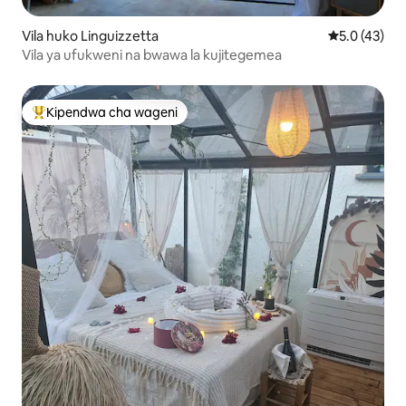
Vila huko Linguizzetta
Ukadiriaji wa
5.0 (43)
Vila ya ufukweni na bwawa la kujitegemea
Kipendwa cha wageni
Kipendwa maarufu cha wageni