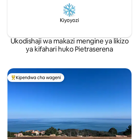
Kiyoyozi
Ukodishaji wa makazi mengine ya likizo
ya kifahari huko Pietraserena
Kipendwa cha wageni
Kipendwa maarufu cha wageni