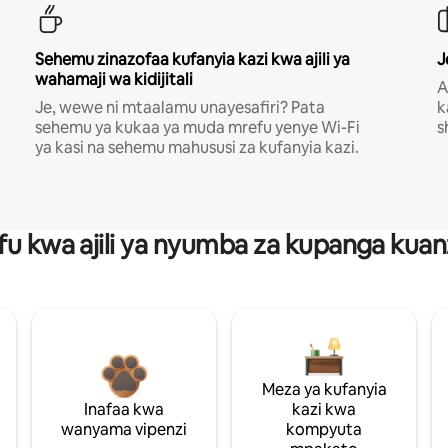
Sehemu zinazofaa kufanyia kazi kwa ajili ya
J
wahamaji wa kidijitali
A
Je, wewe ni mtaalamu unayesafiri? Pata
k
sehemu ya kukaa ya muda mrefu yenye Wi-Fi
s
ya kasi na sehemu mahususi za kufanyia kazi.
fu kwa ajili ya nyumba za kupanga ku
Meza ya kufanyia
Inafaa kwa
kazi kwa
wanyama vipenzi
kompyuta