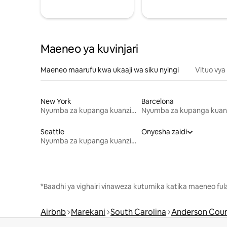
Maeneo ya kuvinjari
Maeneo maarufu kwa ukaaji wa siku nyingi
Vituo vya
New York
Barcelona
Nyumba za kupanga kuanzia mwezi mmoja
Seattle
Onyesha zaidi
Nyumba za kupanga kuanzia mwezi mmoja
*Baadhi ya vighairi vinaweza kutumika katika maeneo fu
Airbnb
Marekani
South Carolina
Anderson Cou