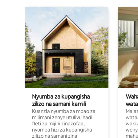
Nyumba za kupangisha
Waham
zilizo na samani kamili
wata
Kuanzia nyumba za mbao za
Malaz
milimani zenye utulivu hadi
wata
fleti za mijini zinazofaa,
wakiw
nyumba hizi za kupangisha
weny
zilizo na samani zina
mahus