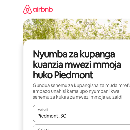
Ruka
kwenda
kwenye
maudhui
Nyumba za kupanga
kuanzia mwezi mmoja
huko Piedmont
Gundua sehemu za kupangisha za muda mref
ambazo unahisi kama upo nyumbani kwa
sehemu za kukaa za mwezi mmoja au zaidi.
Mahali
Wakati matokeo yanapatikana, vinjari kwa kutumia
Kuingia