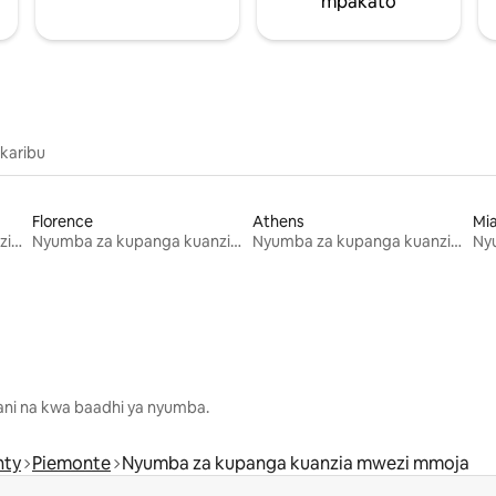
mpakato
 karibu
Florence
Athens
Mi
Nyumba za kupanga kuanzia mwezi mmoja
Nyumba za kupanga kuanzia mwezi mmoja
Nyumba za kupanga kuanzia mwezi mmoja
lani na kwa baadhi ya nyumba.
nty
Piemonte
Nyumba za kupanga kuanzia mwezi mmoja