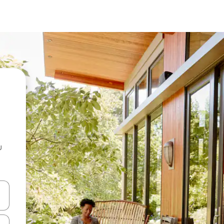
u
 vitufe vya vishale vya juu na chini au uchunguze kwa kugusa au kute