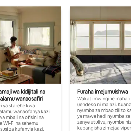
aji wa kidijitali na
Furaha imejumuishwa
alamu wanaosafiri
Wakati mwingine mahali
uendeko ni malazi. Kuanz
i ya starehe kwa
nyumba za mbao zilizo k
alamu wanaofanya kazi
ya mawe hadi nyumba za 
a mbali na ofisini na
zenye utulivu, nyumba hiz
e Wi-Fi na sehemu
kupangisha zimejaa vipe
usi za kufanyia kazi.