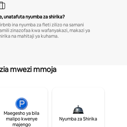
e, unatafuta nyumba za shirika?
irbnb ina nyumba za fleti zilizo na samani
amili zinazofaa kwa wafanyakazi, makazi ya
hirika na mahitaji ya kuhama.
anzia mwezi mmoja
Maegesho ya bila
malipo kwenye
Nyumba za Shirika
majengo