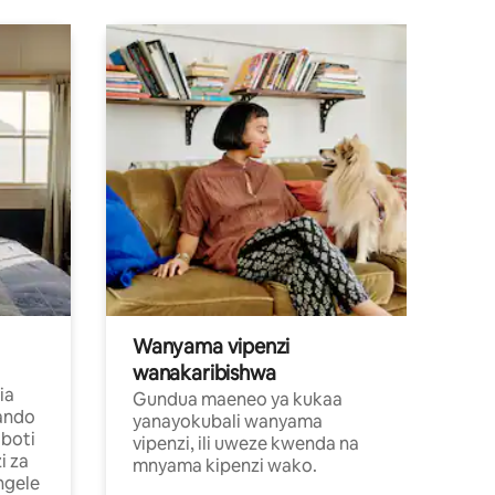
Wanyama vipenzi
wanakaribishwa
ia
Gundua maeneo ya kukaa
ando
yanayokubali wanyama
boti
vipenzi, ili uweze kwenda na
i za
mnyama kipenzi wako.
ngele