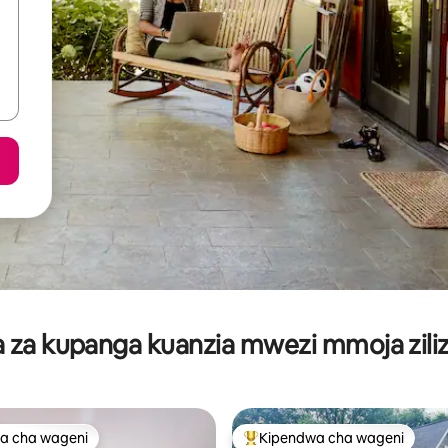
za kupanga kuanzia mwezi mmoja ziliz
a cha wageni
Kipendwa cha wageni
a cha wageni
Kipendwa maarufu cha wageni