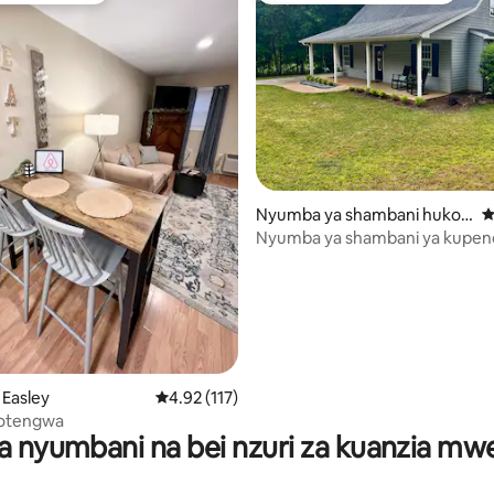
wa 4.9 kati ya 5, tathmini 58
Nyumba ya shambani huko
U
Williamston
Nyumba ya shambani ya kupen
kwenye Shamba la Familia.
 Easley
Ukadiriaji wa wastani wa 4.92 kati ya 5, tathmi
4.92 (117)
iyotengwa
a nyumbani na bei nzuri za kuanzia m