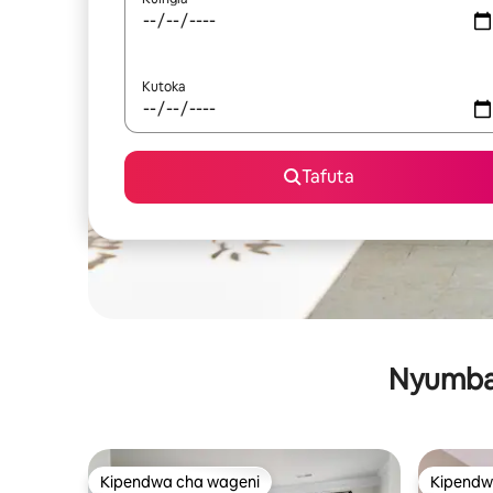
Kutoka
Tafuta
Nyumba 
Kipendwa cha wageni
Kipendw
Kipendwa cha wageni
Kipendw