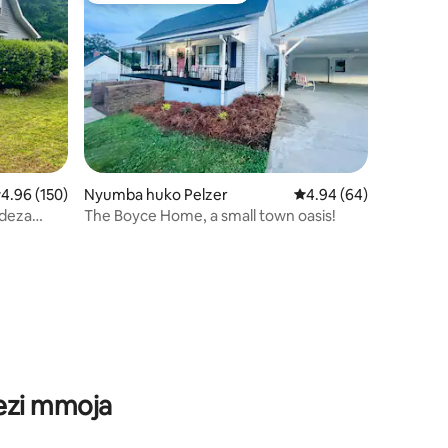
kadiriaji wa wastani wa 4.96 kati ya 5, tathmini 150
4.96 (150)
Nyumba huko Pelzer
Ukadiriaji wa wastani w
4.94 (64)
deza
The Boyce Home, a small town oasis!
ni 117
wezi mmoja