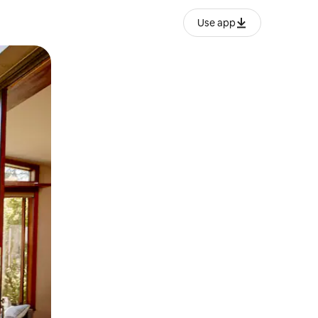
Use app
lezesha kidole kwenye ishara.