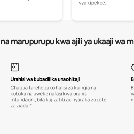
vya kipekee.
 na marupurupu kwa ajili ya ukaaji wa
Urahisi wa kubadilika unaohitaji
B
Chagua tarehe zako halisi za kuingia na
B
kutoka na uweke nafasi kwa urahisi
y
mtandaoni, bila kujizatiti au nyaraka zozote
m
za ziada.*