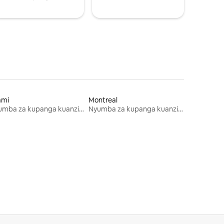
ami
Montreal
Nyumba za kupanga kuanzia mwezi mmoja
Nyumba za kupanga kuanzia mwezi mmoja