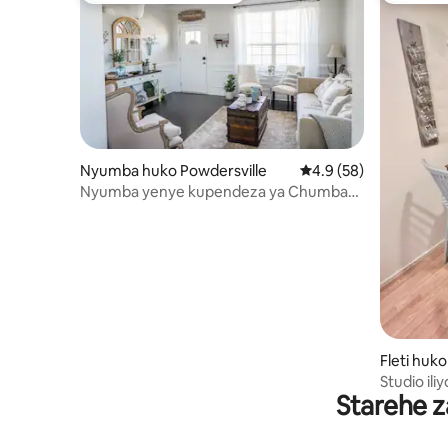
Nyumba huko Powdersville
Ukadiriaji wa wastani 
4.9 (58)
Nyumba yenye kupendeza ya Chumba
cha kulala cha 5 cha Familia-kirafiki
Fleti huko
Studio il
Starehe z