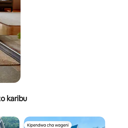
o karibu
Kipendwa cha wageni
Kipendwa cha wageni