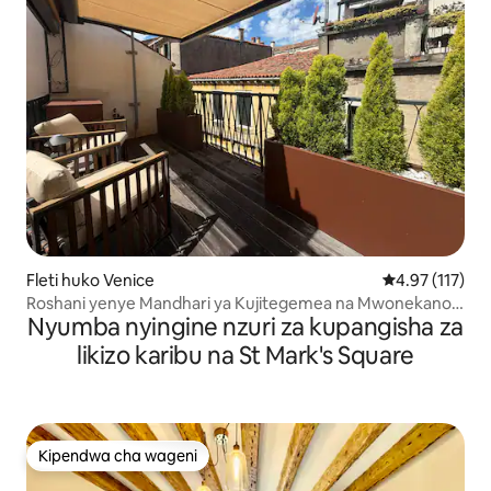
Fleti huko Venice
Ukadiriaji wa w
4.97 (117)
Roshani yenye Mandhari ya Kujitegemea na Mwonekano
Nyumba nyingine nzuri za kupangisha za
wa Mfereji
likizo karibu na St Mark's Square
Kipendwa cha wageni
Kipendwa cha wageni