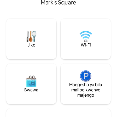
Mark's Square
mbao. Fleti ina mtaro mzuri, na
chumba kimoja cha
mtazamo wa ajabu, ambapo unaweza
chenye kitanda cha
kupata chakula cha jioni chini ya nyota
bafu kubwa lenye b
na, wakati wa mchana, kusikiliza muziki
lililo na vifaa kami
wa zamani kutoka kwa hifadhi ya muziki
kukausha yenye kiyoyozi. Ua
ya karibu. Kwa sababu ya matatizo ya
bonasi nzuri, bora 
mzio wa mwenyeji, haiwezekani kukaa
kinywaji na kupumz
na wanyama vipenzi, samahani kwa hilo.
shughuli.
Nambari ya Usajili:027043-LOC-12117
Jiko
Wi-Fi
Fleti ya Ca' Manzoni iko katika jumba la
kihistoria ambalo lilianza 1300, na jina lake
linatoka kwa abbess Marianna Manzoni
ambaye mwaka 1762 aliirejesha kwa kiasi
kikubwa, kama plaque ya kumbukumbu
kwenye makaburi yake ya façade. Fleti ni
dakika chache kutembea kutoka Piazza
S.Marco na karibu na ukumbi maarufu La
Maegesho ya bila
Fenice, katika nafasi nzuri ya kugundua
Bwawa
malipo kwenye
maarufu zaidi lakini pia maeneo ya
majengo
kuvutia zaidi na chini ya maarufu ya
Venice ya ajabu. Imerejeshwa hivi
karibuni chini ya uratibu wa mtaalam wa
mmiliki Luisa, kuweka tabia ya kimapenzi