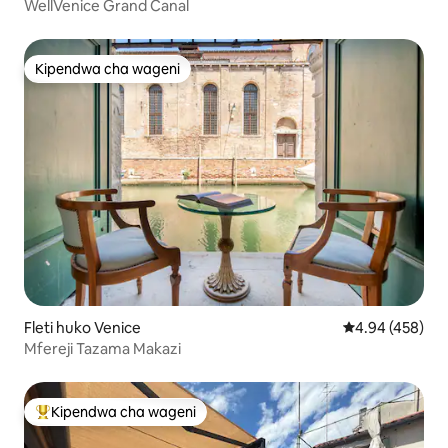
WellVenice Grand Canal
Kipendwa cha wageni
Kipendwa cha wageni
Fleti huko Venice
Ukadiriaji wa w
4.94 (458)
Mfereji Tazama Makazi
Kipendwa cha wageni
Kipendwa maarufu cha wageni