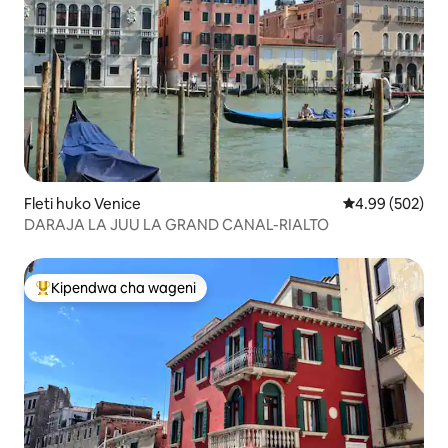
Fleti huko Venice
Ukadiriaji wa w
4.99 (502)
DARAJA LA JUU LA GRAND CANAL-RIALTO
Kipendwa cha wageni
Kipendwa maarufu cha wageni