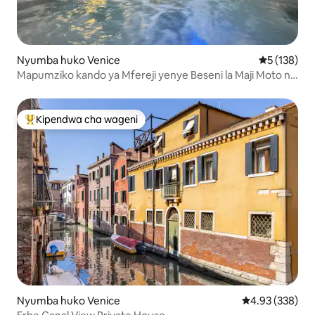
Nyumba huko Venice
Ukadiriaji w
5 (138)
Mapumziko kando ya Mfereji yenye Beseni la Maji Moto na
Bustani
Kipendwa cha wageni
Kipendwa maarufu cha wageni
Nyumba huko Venice
Ukadiriaji wa w
4.93 (338)