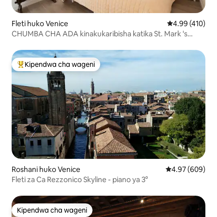
Fleti huko Venice
Ukadiriaji wa w
4.99 (410)
CHUMBA CHA ADA kinakukaribisha katika St. Mark 's
Square
Kipendwa cha wageni
Kipendwa maarufu cha wageni
Roshani huko Venice
Ukadiriaji wa wa
4.97 (609)
Fleti za Ca Rezzonico Skyline - piano ya 3°
Kipendwa cha wageni
Kipendwa cha wageni