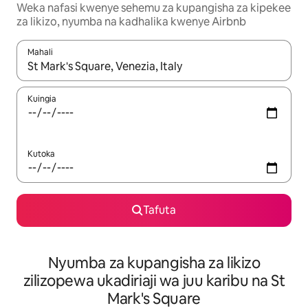
Weka nafasi kwenye sehemu za kupangisha za kipekee
za likizo, nyumba na kadhalika kwenye Airbnb
Mahali
Wakati matokeo yanapatikana, vinjari kwa kutumia vitufe vya v
Kuingia
Kutoka
Tafuta
Nyumba za kupangisha za likizo
zilizopewa ukadiriaji wa juu karibu na St
Mark's Square