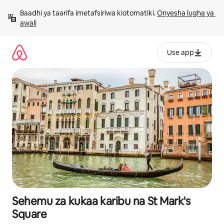
Ruka
Baadhi ya taarifa imetafsiriwa kiotomatiki. 
Onyesha lugha ya 
kwenda
awali
kwenye
maudhui
Use app
Sehemu za kukaa karibu na St Mark's
Square