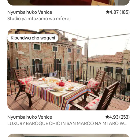
Nyumba huko Venice
Ukadiriaji wa w
4.87 (185)
Studio ya mtazamo wa mfereji
Kipendwa cha wageni
Kipendwa cha wageni
Nyumba huko Venice
Ukadiriaji wa w
4.93 (253)
LUXURY BAROQUE CHIC IN SAN MARCO NA MTARO WA
PAA