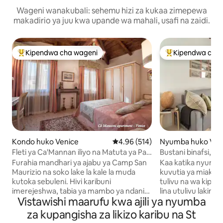
Wageni wanakubali: sehemu hizi za kukaa zimepewa
makadirio ya juu kwa upande wa mahali, usafi na zaidi.
Kipendwa cha wageni
Kipendwa cha 
Kipendwa maarufu cha wageni
Kipendwa maaruf
Kondo huko Venice
Ukadiriaji wa wastani wa 4.96 kat
4.96 (514)
Nyumba huko Ven
Fleti ya Ca'Mannan iliyo na Matuta ya Paa
Bustani binafsi, ki
huko San Marco
kuosha na mashin
Furahia mandhari ya ajabu ya Camp San
Kaa katika nyumba 
Maurizio na soko lake la kale la muda
kuvutia ya miaka ya
kutoka sebuleni. Hivi karibuni
tulivu na wa kipekee. Eneo ni bora k
imerejeshwa, tabia ya mambo ya ndani
lina utulivu lakini li
Vistawishi maarufu kwa ajili ya nyumba
ya kimapenzi imehifadhiwa, kama
umbali wa dakika 
ilivyopangwa na mahali halisi ya moto ya
Piazzale Roma na d
za kupangisha za likizo karibu na St
chumba cha kulala na dari na trusses za
kwenye stesheni ya treni