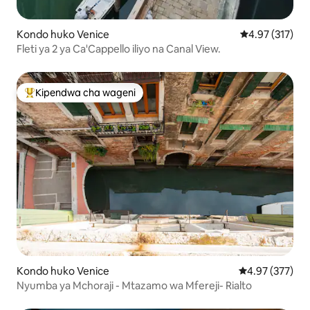
Kondo huko Venice
Ukadiriaji wa w
4.97 (317)
Fleti ya 2 ya Ca'Cappello iliyo na Canal View.
Kipendwa cha wageni
Kipendwa maarufu cha wageni
Kondo huko Venice
Ukadiriaji wa w
4.97 (377)
Nyumba ya Mchoraji - Mtazamo wa Mfereji- Rialto