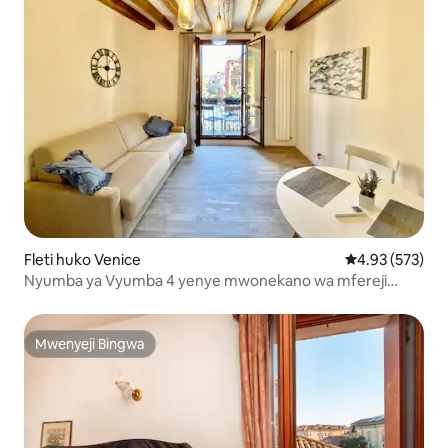
Fleti huko Venice
Ukadiriaji wa w
4.93 (573)
Nyumba ya Vyumba 4 yenye mwonekano wa mfereji
huko Venice
Mwenyeji Bingwa
Mwenyeji Bingwa