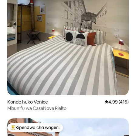
Kondo huko Venice
Ukadiriaji wa w
4.99 (416)
Mbunifu wa CasaNova Rialto
Kipendwa cha wageni
Kipendwa maarufu cha wageni