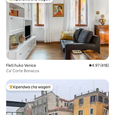
Kipendwa maarufu cha wageni
Fleti huko Venice
Ukadiriaji wa w
4.97 (418)
Ca’ Corte Bonazza
Kipendwa cha wageni
Kipendwa maarufu cha wageni