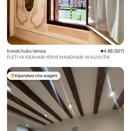
Kondo huko Venice
Ukadiriaji wa w
4.88 (507)
FLETI YA KIFAHARI YENYE MANDHARI YA KUVUTIA
Kipendwa cha wageni
Kipendwa maarufu cha wageni