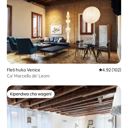
Fleti huko Venice
Ukadiriaji wa w
4.92 (102)
Ca' Marcello de' Leoni
Kipendwa cha wageni
Kipendwa cha wageni