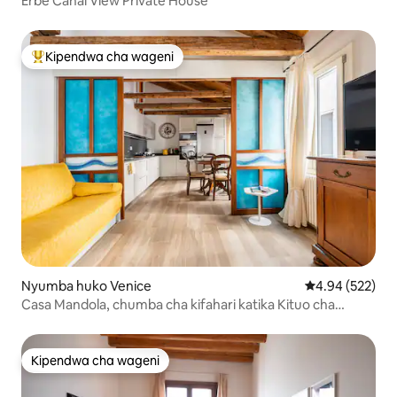
Erbe Canal View Private House
Kipendwa cha wageni
Kipendwa maarufu cha wageni
Nyumba huko Venice
Ukadiriaji wa w
4.94 (522)
Casa Mandola, chumba cha kifahari katika Kituo cha
Venice
Kipendwa cha wageni
Kipendwa cha wageni