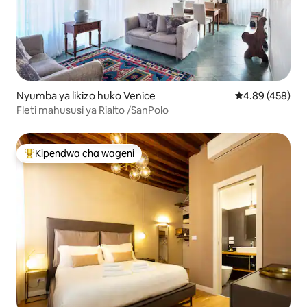
Nyumba ya likizo huko Venice
Ukadiriaji wa w
4.89 (458)
Fleti mahususi ya Rialto /SanPolo
Kipendwa cha wageni
Kipendwa maarufu cha wageni