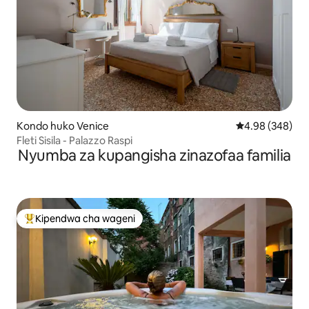
Kondo huko Venice
Ukadiriaji wa wa
4.98 (348)
Fleti Sisila - Palazzo Raspi
Nyumba za kupangisha zinazofaa familia
Kipendwa cha wageni
Kipendwa maarufu cha wageni