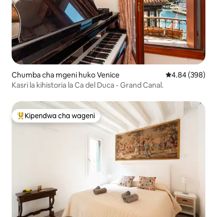
Chumba cha mgeni huko Venice
Ukadiriaji wa wa
4.84 (398)
Kasri la kihistoria la Ca del Duca - Grand Canal.
Kipendwa cha wageni
Kipendwa maarufu cha wageni