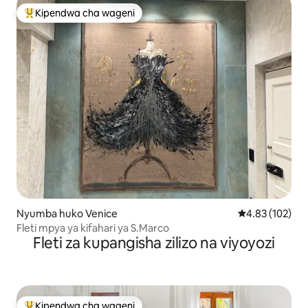
Kipendwa cha wageni
Kipendwa maarufu cha wageni
Nyumba huko Venice
Ukadiriaji wa w
4.83 (102)
Fleti mpya ya kifahari ya S.Marco
Fleti za kupangisha zilizo na viyoyozi
Kipendwa cha wageni