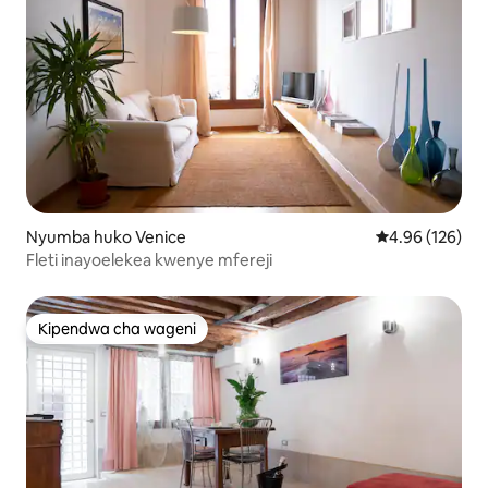
Nyumba huko Venice
Ukadiriaji wa w
4.96 (126)
Fleti inayoelekea kwenye mfereji
Kipendwa cha wageni
Kipendwa cha wageni