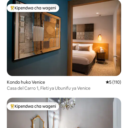
Kipendwa cha wageni
Kipendwa maarufu cha wageni
Kondo huko Venice
Ukadiriaji w
5 (110)
Casa del Carro 1, Fleti ya Ubunifu ya Venice
Kipendwa cha wageni
Kipendwa maarufu cha wageni