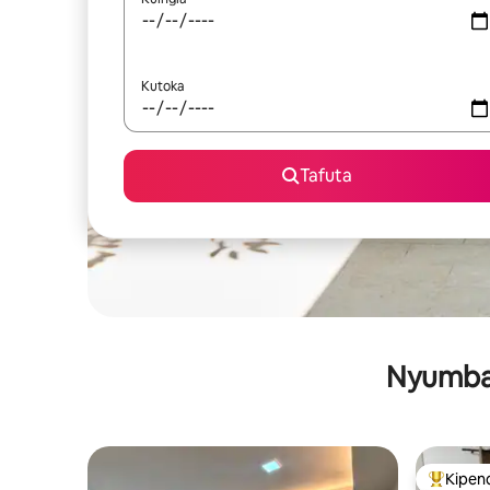
Kutoka
Tafuta
Nyumba 
Kipen
Kipendw