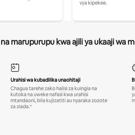
vya kipekee.
 na marupurupu kwa ajili ya ukaaji wa
Urahisi wa kubadilika unaohitaji
B
Chagua tarehe zako halisi za kuingia na
B
kutoka na uweke nafasi kwa urahisi
y
mtandaoni, bila kujizatiti au nyaraka zozote
m
za ziada.*