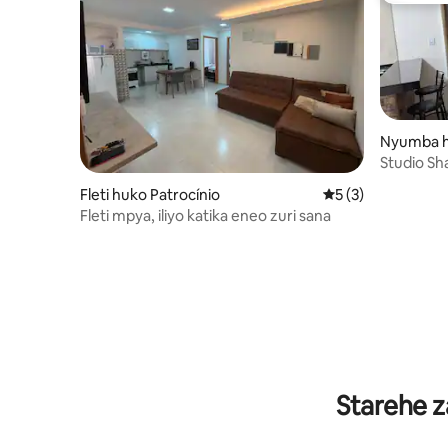
Nyumba h
Studio Sh
Fleti huko Patrocínio
Ukadiriaji wa wasta
5 (3)
Fleti mpya, iliyo katika eneo zuri sana
Starehe z