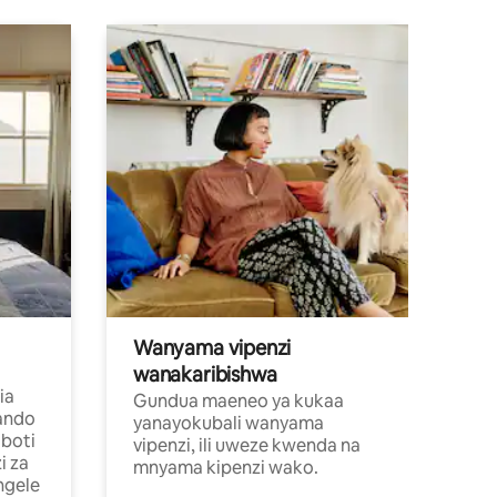
Wanyama vipenzi
wanakaribishwa
ia
Gundua maeneo ya kukaa
ando
yanayokubali wanyama
boti
vipenzi, ili uweze kwenda na
i za
mnyama kipenzi wako.
ngele