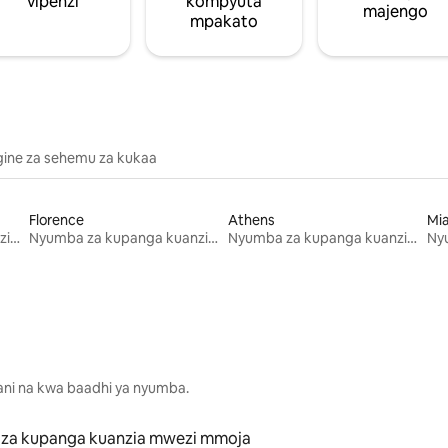
vipenzi
kompyuta
majengo
mpakato
gine za sehemu za kukaa
Florence
Athens
Mi
Nyumba za kupanga kuanzia mwezi mmoja
Nyumba za kupanga kuanzia mwezi mmoja
Nyumba za kupanga kuanzia mwezi mmoja
lani na kwa baadhi ya nyumba.
za kupanga kuanzia mwezi mmoja