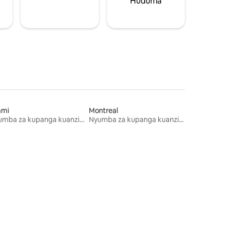
Huduma
ami
Montreal
Nyumba za kupanga kuanzia mwezi mmoja
Nyumba za kupanga kuanzia mwezi mmoja