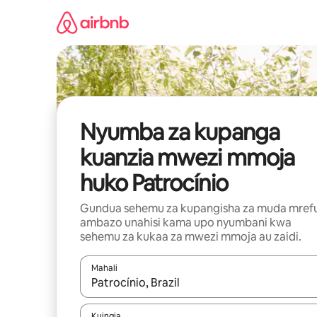
Ruka
kwenda
kwenye
maudhui
Nyumba za kupanga
kuanzia mwezi mmoja
huko Patrocínio
Gundua sehemu za kupangisha za muda mref
ambazo unahisi kama upo nyumbani kwa
sehemu za kukaa za mwezi mmoja au zaidi.
Mahali
Wakati matokeo yanapatikana, vinjari kwa kutumia
Kuingia