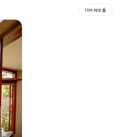
Use app
lezesha kidole kwenye ishara.