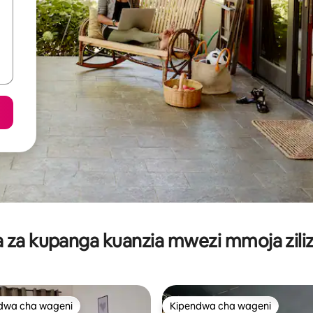
za kupanga kuanzia mwezi mmoja ziliz
dwa cha wageni
Kipendwa cha wageni
a maarufu cha wageni
Kipendwa cha wageni