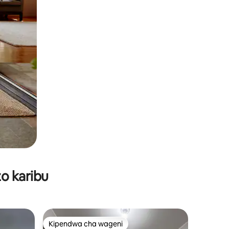
o karibu
Kipendwa cha wageni
Kipendwa cha wageni