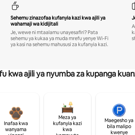
Sehemu zinazofaa kufanyia kazi kwa ajili ya
J
wahamaji wa kidijitali
A
Je, wewe ni mtaalamu unayesafiri? Pata
k
sehemu ya kukaa ya muda mrefu yenye Wi-Fi
s
ya kasi na sehemu mahususi za kufanyia kazi.
fu kwa ajili ya nyumba za kupanga ku
Meza ya
Maegesho ya
Inafaa kwa
kufanyia kazi
bila malipo
wanyama
kwa
kwenye