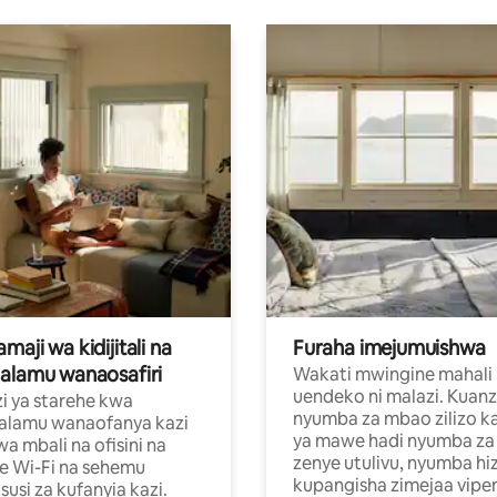
aji wa kidijitali na
Furaha imejumuishwa
alamu wanaosafiri
Wakati mwingine mahali
uendeko ni malazi. Kuanz
i ya starehe kwa
nyumba za mbao zilizo k
alamu wanaofanya kazi
ya mawe hadi nyumba za 
a mbali na ofisini na
zenye utulivu, nyumba hiz
e Wi-Fi na sehemu
kupangisha zimejaa vipe
usi za kufanyia kazi.