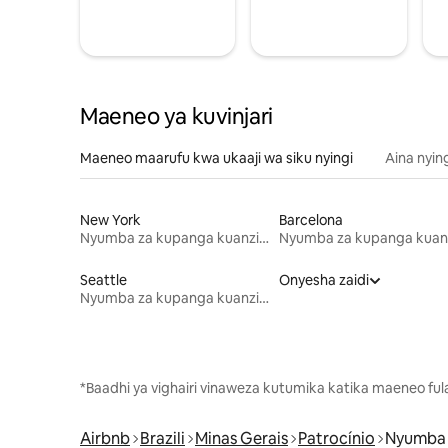
Maeneo ya kuvinjari
Maeneo maarufu kwa ukaaji wa siku nyingi
Aina nyin
New York
Barcelona
Nyumba za kupanga kuanzia mwezi mmoja
Seattle
Onyesha zaidi
Nyumba za kupanga kuanzia mwezi mmoja
*Baadhi ya vighairi vinaweza kutumika katika maeneo fu
Airbnb
Brazili
Minas Gerais
Patrocínio
Nyumba 