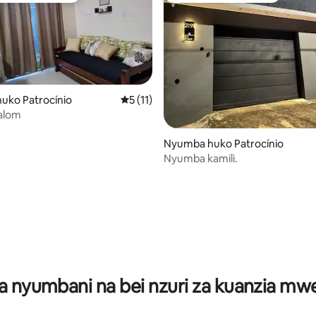
uko Patrocínio
Ukadiriaji wa wastani wa 5 kati ya 5, tathm
5 (11)
alom
ni wa 5 kati ya 5, tathmini 3
Nyumba huko Patrocínio
Nyumba kamili.
a nyumbani na bei nzuri za kuanzia m