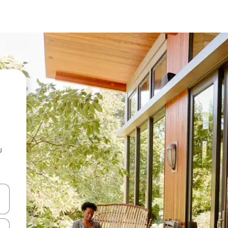
u
 vitufe vya vishale vya juu na chini au uchunguze kwa kugusa au kute