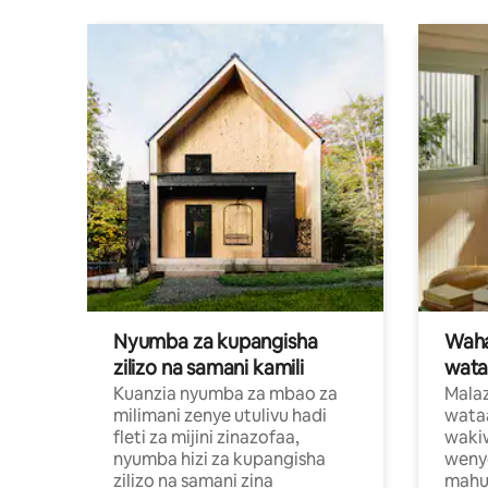
Nyumba za kupangisha
Waham
zilizo na samani kamili
wata
Kuanzia nyumba za mbao za
Malaz
milimani zenye utulivu hadi
wata
fleti za mijini zinazofaa,
wakiw
nyumba hizi za kupangisha
weny
zilizo na samani zina
mahus