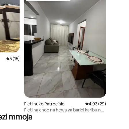
ini 11
Ukadiriaji wa wastani wa 5 kati ya 5, tathmini 15
5 (15)
Fleti huko Patrocínio
Ukadiriaji wa wastani w
4.93 (29)
Fleti na choo na hewa ya baridi karibu na
wezi mmoja
katikati ya jiji