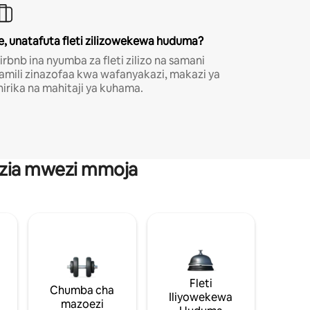
e, unatafuta fleti zilizowekewa huduma?
irbnb ina nyumba za fleti zilizo na samani
amili zinazofaa kwa wafanyakazi, makazi ya
hirika na mahitaji ya kuhama.
anzia mwezi mmoja
Fleti
Chumba cha
Iliyowekewa
mazoezi