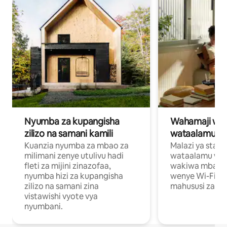
Nyumba za kupangisha
Wahamaji wa ki
zilizo na samani kamili
wataalamu wa
Kuanzia nyumba za mbao za
Malazi ya star
milimani zenye utulivu hadi
wataalamu wan
fleti za mijini zinazofaa,
wakiwa mbali na
nyumba hizi za kupangisha
wenye Wi-Fi n
zilizo na samani zina
mahususi za kuf
vistawishi vyote vya
nyumbani.