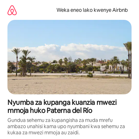
Ruka
kwenda
Weka eneo lako kwenye Airbnb
kwenye
maudhui
Nyumba za kupanga kuanzia mwezi
mmoja huko Paterna del Río
Gundua sehemu za kupangisha za muda mrefu
ambazo unahisi kama upo nyumbani kwa sehemu za
kukaa za mwezi mmoja au zaidi.