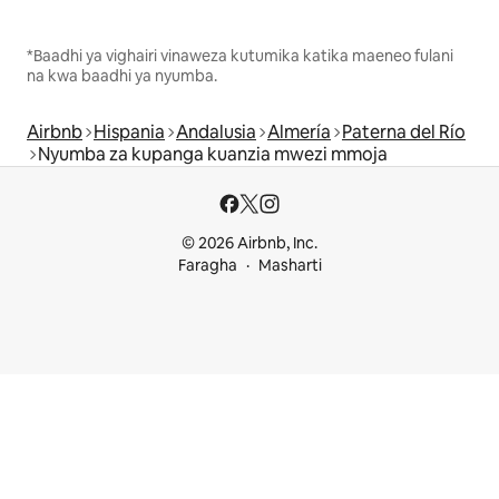
*Baadhi ya vighairi vinaweza kutumika katika maeneo fulani
na kwa baadhi ya nyumba.
Airbnb
Hispania
Andalusia
Almería
Paterna del Río
Nyumba za kupanga kuanzia mwezi mmoja
© 2026 Airbnb, Inc.
Faragha
Masharti