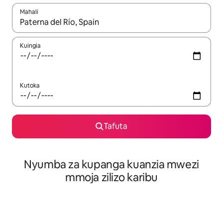
Mahali
Wakati matokeo yanapatikana, vinjari kwa kutumia vitufe vya v
Kuingia
Kutoka
Tafuta
Nyumba za kupanga kuanzia mwezi
mmoja zilizo karibu