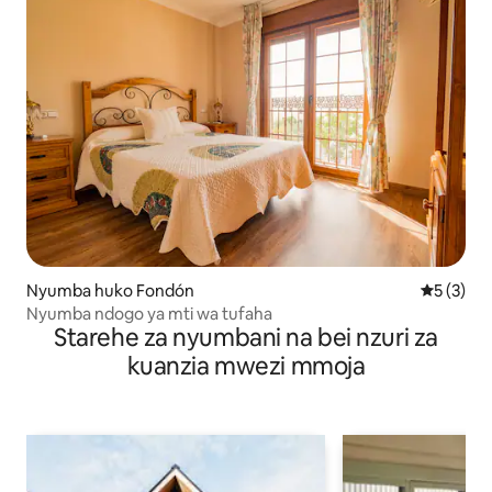
Nyumba huko Fondón
Ukadiriaji
5 (3)
Nyumba ndogo ya mti wa tufaha
Starehe za nyumbani na bei nzuri za
kuanzia mwezi mmoja