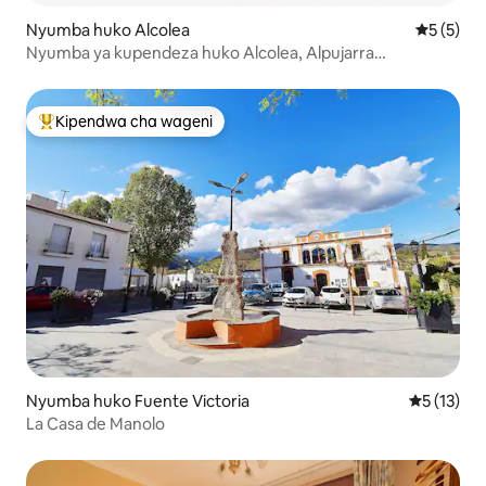
Nyumba huko Alcolea
Ukadiriaji
5 (5)
Nyumba ya kupendeza huko Alcolea, Alpujarra
Almeriense
Kipendwa cha wageni
Kipendwa maarufu cha wageni
Nyumba huko Fuente Victoria
Ukadiriaji 
5 (13)
La Casa de Manolo