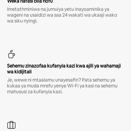
Weka nafasi bila hofu
Imetathminiwa na jumuiya yetu inayoaminika ya
wageni na usaidizi wa saa 24 wakati wa ukaaji wako
wa siku nyingi.
Sehemu zinazofaa kufanyia kazi kwa ajili ya wahamaji
wa kidijitali
Je, wewe ni mtaalamu unayesafiri? Pata sehemu ya
kukaa ya muda mrefu yenye Wi-Fi ya kasi na sehemu
mahususi za kufanyia kazi.