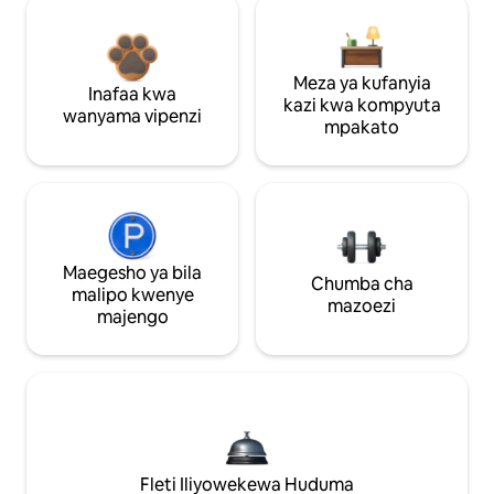
Meza ya kufanyia
Inafaa kwa
kazi kwa kompyuta
wanyama vipenzi
mpakato
Maegesho ya bila
Chumba cha
malipo kwenye
mazoezi
majengo
Fleti Iliyowekewa Huduma