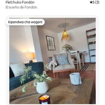
Fleti huko Fondón
Ukadiriaji
5 (3)
El sueño de Fondón.
Kipendwa cha wageni
Kipendwa cha wageni