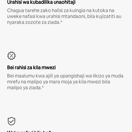
Urahisi wa kubadilika unaohitaji
Chagua tarehe zako halisi za kuingia na kutoka na
uweke nafasi kwa urahisi mtandaoni, bila kujizatiti au
nyaraka zozote za ziada.*
Bei rahisi za kila mwezi
Bei maalumu kwa ajili ya upangishaji wa likizo ya muda
mrefu na malipo ya mara moja ya kila mwezi bila
malipo ya ziada.*