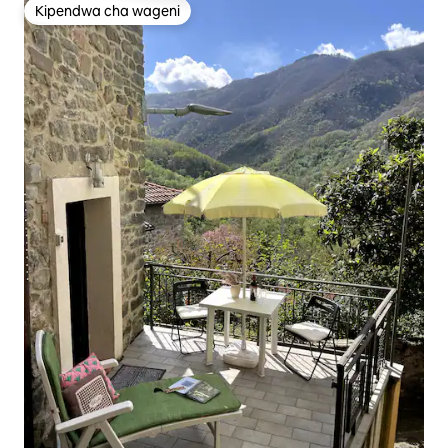
Kipendwa cha wageni
Kipendwa cha wageni