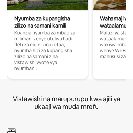
Nyumba za kupangisha
Wahamaji wa ki
zilizo na samani kamili
wataalamu wa
Kuanzia nyumba za mbao za
Malazi ya star
milimani zenye utulivu hadi
wataalamu wan
fleti za mijini zinazofaa,
wakiwa mbali na
nyumba hizi za kupangisha
wenye Wi-Fi n
zilizo na samani zina
mahususi za kuf
vistawishi vyote vya
nyumbani.
Vistawishi na marupurupu kwa ajili ya
ukaaji wa muda mrefu