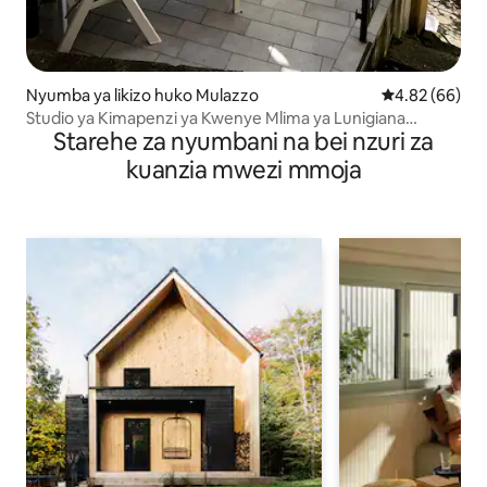
Nyumba ya likizo huko Mulazzo
Ukadiriaji wa 
4.82 (66)
Studio ya Kimapenzi ya Kwenye Mlima ya Lunigiana
Starehe za nyumbani na bei nzuri za
Tuscany
kuanzia mwezi mmoja