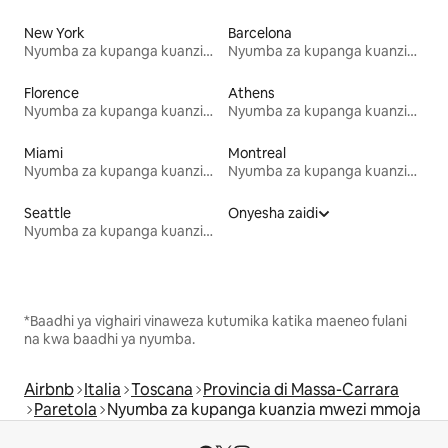
New York
Barcelona
Nyumba za kupanga kuanzia mwezi mmoja
Nyumba za kupanga kuanzia mwezi mmoja
Florence
Athens
Nyumba za kupanga kuanzia mwezi mmoja
Nyumba za kupanga kuanzia mwezi mmoja
Miami
Montreal
Nyumba za kupanga kuanzia mwezi mmoja
Nyumba za kupanga kuanzia mwezi mmoja
Seattle
Onyesha zaidi
Nyumba za kupanga kuanzia mwezi mmoja
*Baadhi ya vighairi vinaweza kutumika katika maeneo fulani
na kwa baadhi ya nyumba.
Airbnb
Italia
Toscana
Provincia di Massa-Carrara
Paretola
Nyumba za kupanga kuanzia mwezi mmoja