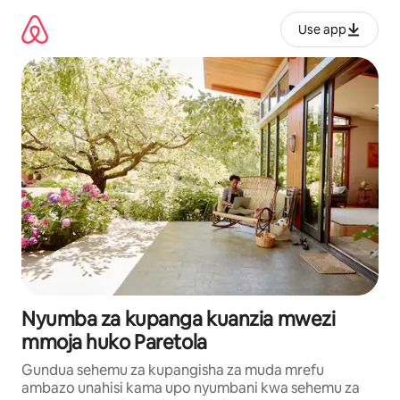
Ruka
kwenda
Use app
kwenye
maudhui
Nyumba za kupanga kuanzia mwezi
mmoja huko Paretola
Gundua sehemu za kupangisha za muda mrefu
ambazo unahisi kama upo nyumbani kwa sehemu za