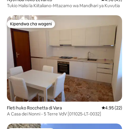
Tukio Halisi la Kiitaliano-Mtazamo wa Mandhari ya Kuvutia
Kipendwa cha wageni
Kipendwa cha wageni
Fleti huko Rocchetta di Vara
Ukadiriaji wa 
4.95 (22)
A Casa dei Nonni - 5 Terre VdV [011025-LT-0032]