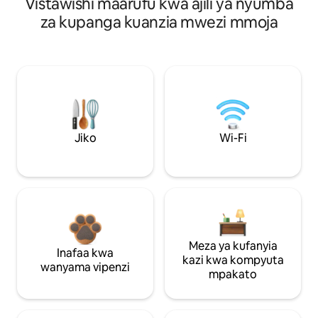
Vistawishi maarufu kwa ajili ya nyumba
za kupanga kuanzia mwezi mmoja
Jiko
Wi-Fi
Meza ya kufanyia
Inafaa kwa
kazi kwa kompyuta
wanyama vipenzi
mpakato