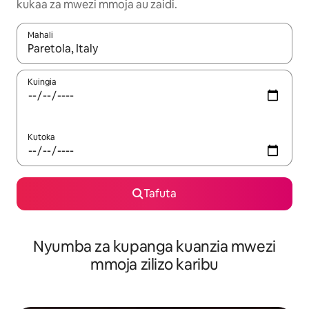
kukaa za mwezi mmoja au zaidi.
Mahali
Wakati matokeo yanapatikana, vinjari kwa kutumia vitufe vya v
Kuingia
Kutoka
Tafuta
Nyumba za kupanga kuanzia mwezi
mmoja zilizo karibu