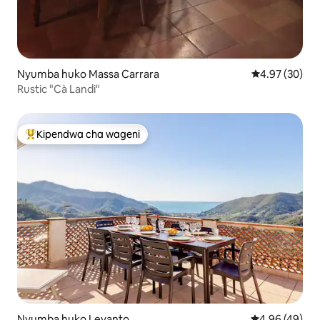
Nyumba huko Massa Carrara
Ukadiriaji wa 
4.97 (30)
Rustic "Cà Landi"
Kipendwa cha wageni
Kipendwa maarufu cha wageni
Nyumba huko Levanto
Ukadiriaji wa 
4.96 (49)