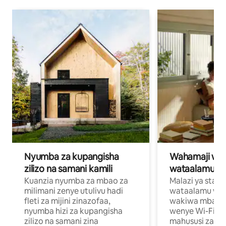
Nyumba za kupangisha
Wahamaji wa ki
zilizo na samani kamili
wataalamu wa
Kuanzia nyumba za mbao za
Malazi ya star
milimani zenye utulivu hadi
wataalamu wan
fleti za mijini zinazofaa,
wakiwa mbali na
nyumba hizi za kupangisha
wenye Wi-Fi n
zilizo na samani zina
mahususi za kuf