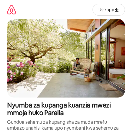
Ruka
kwenda
Use app
kwenye
maudhui
Nyumba za kupanga kuanzia mwezi
mmoja huko Parella
Gundua sehemu za kupangisha za muda mrefu
ambazo unahisi kama upo nyumbani kwa sehemu za