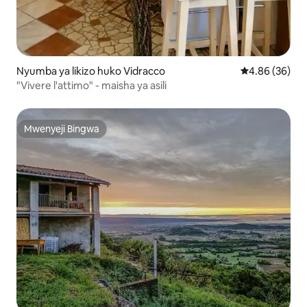
Nyumba ya likizo huko Vidracco
Ukadiriaji wa 
4.86 (36)
"Vivere l'attimo" - maisha ya asili
Mwenyeji Bingwa
Mwenyeji Bingwa