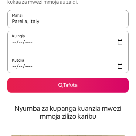
kukaa za mwezi mmoja au zaidi.
Mahali
Wakati matokeo yanapatikana, vinjari kwa kutumia vitufe vya v
Kuingia
Kutoka
Tafuta
Nyumba za kupanga kuanzia mwezi
mmoja zilizo karibu