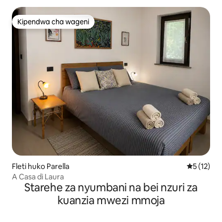
Kipendwa cha wageni
Kipendwa cha wageni
Fleti huko Parella
Ukadiriaji 
5 (12)
A Casa di Laura
Starehe za nyumbani na bei nzuri za
kuanzia mwezi mmoja