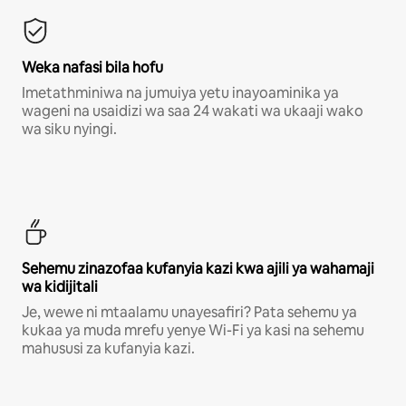
Weka nafasi bila hofu
Imetathminiwa na jumuiya yetu inayoaminika ya
wageni na usaidizi wa saa 24 wakati wa ukaaji wako
wa siku nyingi.
Sehemu zinazofaa kufanyia kazi kwa ajili ya wahamaji
wa kidijitali
Je, wewe ni mtaalamu unayesafiri? Pata sehemu ya
kukaa ya muda mrefu yenye Wi-Fi ya kasi na sehemu
mahususi za kufanyia kazi.