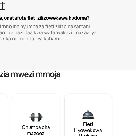
e, unatafuta fleti zilizowekewa huduma?
irbnb ina nyumba za fleti zilizo na samani
amili zinazofaa kwa wafanyakazi, makazi ya
hirika na mahitaji ya kuhama.
anzia mwezi mmoja
Fleti
Chumba cha
Iliyowekewa
mazoezi