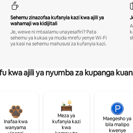
Sehemu zinazofaa kufanyia kazi kwa ajili ya
J
wahamaji wa kidijitali
A
Je, wewe ni mtaalamu unayesafiri? Pata
k
sehemu ya kukaa ya muda mrefu yenye Wi-Fi
s
ya kasi na sehemu mahususi za kufanyia kazi.
fu kwa ajili ya nyumba za kupanga ku
Meza ya
Maegesho ya
Inafaa kwa
kufanyia kazi
bila malipo
wanyama
kwa
kwenye