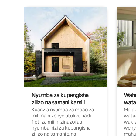
Nyumba za kupangisha
Waham
zilizo na samani kamili
wata
Kuanzia nyumba za mbao za
Malaz
milimani zenye utulivu hadi
wata
fleti za mijini zinazofaa,
wakiw
nyumba hizi za kupangisha
weny
zilizo na samani zina
mahus