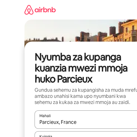
Ruka
kwenda
kwenye
maudhui
Nyumba za kupanga
kuanzia mwezi mmoja
huko Parcieux
Gundua sehemu za kupangisha za muda mref
ambazo unahisi kama upo nyumbani kwa
sehemu za kukaa za mwezi mmoja au zaidi.
Mahali
Wakati matokeo yanapatikana, vinjari kwa kutumia
Kuingia