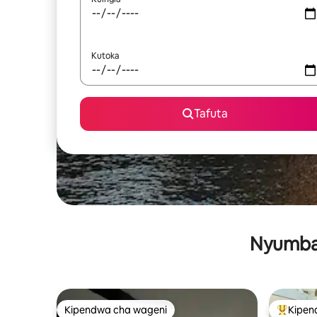
Kutoka
Tafuta
Nyumba 
Kipendwa cha wageni
Kipen
Kipendwa cha wageni
Kipendw