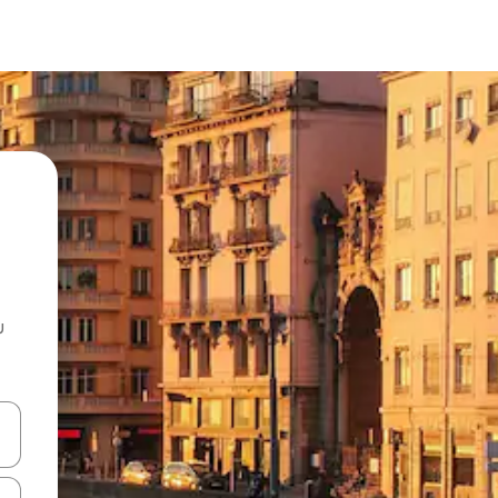
u
 vitufe vya vishale vya juu na chini au uchunguze kwa kugusa au kute