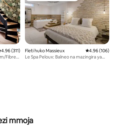
kadiriaji wa wastani wa 4.96 kati ya 5, tathmini 311
4.96 (311)
Fleti huko Massieux
Ukadiriaji wa wastani wa
4.96 (106)
im/Fibre
Le Spa Peloux: Balneo na mazingira ya
ini 31
asili dakika 30 kutoka Lyon
wezi mmoja