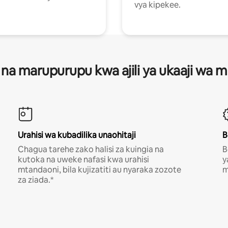
vya kipekee.
 na marupurupu kwa ajili ya ukaaji wa
Urahisi wa kubadilika unaohitaji
B
Chagua tarehe zako halisi za kuingia na
B
kutoka na uweke nafasi kwa urahisi
y
mtandaoni, bila kujizatiti au nyaraka zozote
m
za ziada.*