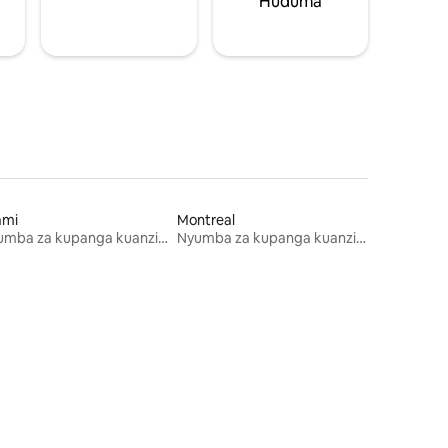
Huduma
ami
Montreal
Nyumba za kupanga kuanzia mwezi mmoja
Nyumba za kupanga kuanzia mwezi mmoja