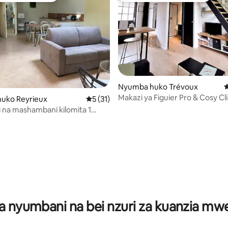
Nyumba huko Trévoux
U
Makazi ya Figuier Pro & Cosy Cl
uko Reyrieux
Ukadiriaji wa wastani wa 5 kati ya 5, tathm
5 (31)
Trévoux
ji na mashambani kilomita 1
aône
a 4.84 kati ya 5, tathmini 57
a nyumbani na bei nzuri za kuanzia m