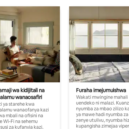
aji wa kidijitali na
Furaha imejumuishwa
alamu wanaosafiri
Wakati mwingine mahali
uendeko ni malazi. Kuanz
i ya starehe kwa
nyumba za mbao zilizo k
alamu wanaofanya kazi
ya mawe hadi nyumba za 
a mbali na ofisini na
zenye utulivu, nyumba hiz
e Wi-Fi na sehemu
kupangisha zimejaa vipe
usi za kufanyia kazi.