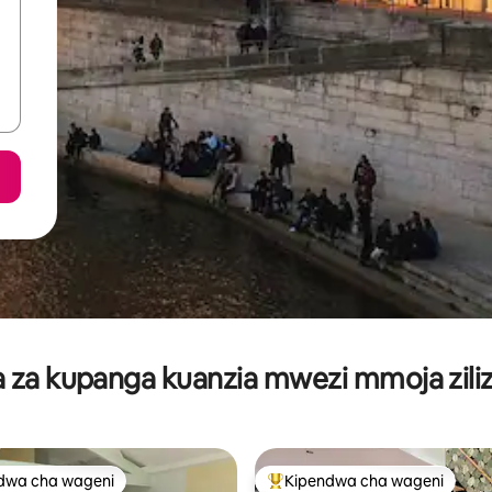
za kupanga kuanzia mwezi mmoja ziliz
dwa cha wageni
Kipendwa cha wageni
a maarufu cha wageni
Kipendwa maarufu cha wageni