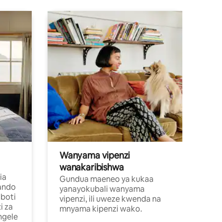
Wanyama vipenzi
wanakaribishwa
ia
Gundua maeneo ya kukaa
ando
yanayokubali wanyama
boti
vipenzi, ili uweze kwenda na
i za
mnyama kipenzi wako.
ngele