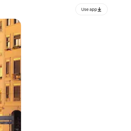
Use app
lezesha kidole kwenye ishara.