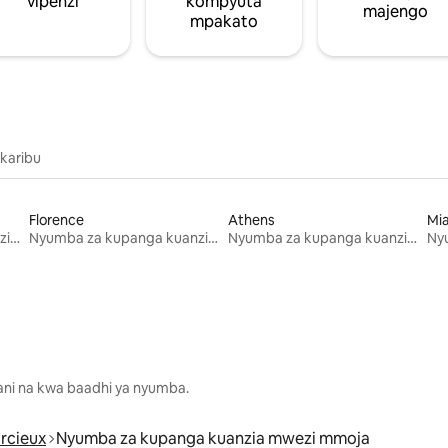
vipenzi
kompyuta
majengo
mpakato
 karibu
Florence
Athens
Mi
Nyumba za kupanga kuanzia mwezi mmoja
Nyumba za kupanga kuanzia mwezi mmoja
Nyumba za kupanga kuanzia mwezi mmoja
lani na kwa baadhi ya nyumba.
rcieux
Nyumba za kupanga kuanzia mwezi mmoja