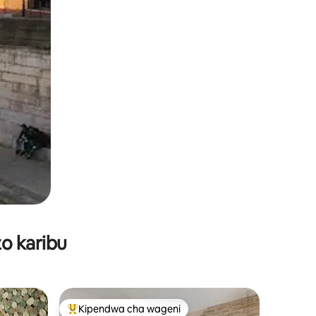
o karibu
Kipendwa cha wageni
Kipendwa maarufu cha wageni