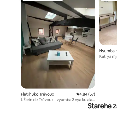
Nyumba h
Kati ya m
kutoka S
Fleti huko Trévoux
Ukadiriaji wa wastani w
4.84 (57)
L'Écrin de Trévoux - vyumba 3 vya kulala
Starehe z
vyenye uingizaji hewa