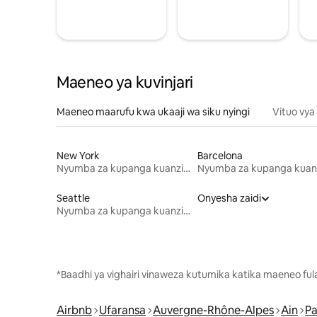
Maeneo ya kuvinjari
Maeneo maarufu kwa ukaaji wa siku nyingi
Vituo vya
New York
Barcelona
Nyumba za kupanga kuanzia mwezi mmoja
Seattle
Onyesha zaidi
Nyumba za kupanga kuanzia mwezi mmoja
*Baadhi ya vighairi vinaweza kutumika katika maeneo fu
Airbnb
Ufaransa
Auvergne-Rhône-Alpes
Ain
Pa