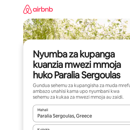
Ruka
kwenda
kwenye
maudhui
Nyumba za kupanga
kuanzia mwezi mmoja
huko Paralia Sergoulas
Gundua sehemu za kupangisha za muda mref
ambazo unahisi kama upo nyumbani kwa
sehemu za kukaa za mwezi mmoja au zaidi.
Mahali
Wakati matokeo yanapatikana, vinjari kwa kutumia
Kuingia