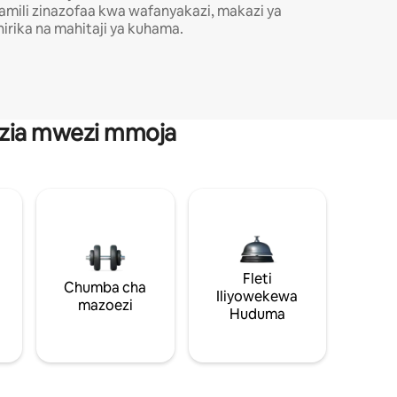
amili zinazofaa kwa wafanyakazi, makazi ya
hirika na mahitaji ya kuhama.
anzia mwezi mmoja
Fleti
Chumba cha
Iliyowekewa
mazoezi
Huduma