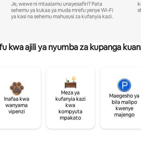
Je, wewe ni mtaalamu unayesafiri? Pata
k
sehemu ya kukaa ya muda mrefu yenye Wi-Fi
s
ya kasi na sehemu mahususi za kufanyia kazi.
fu kwa ajili ya nyumba za kupanga ku
Meza ya
Maegesho ya
Inafaa kwa
kufanyia kazi
bila malipo
wanyama
kwa
kwenye
vipenzi
kompyuta
majengo
mpakato