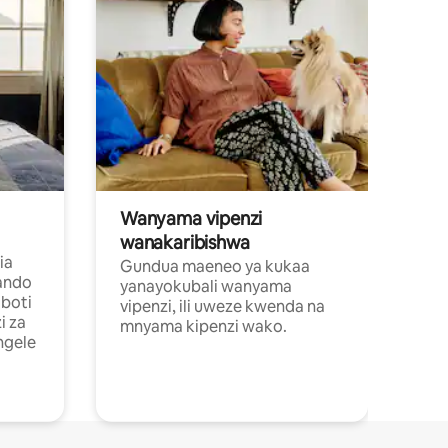
Wanyama vipenzi
wanakaribishwa
ia
Gundua maeneo ya kukaa
ando
yanayokubali wanyama
boti
vipenzi, ili uweze kwenda na
i za
mnyama kipenzi wako.
ngele