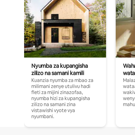
Nyumba za kupangisha
Waham
zilizo na samani kamili
wata
Kuanzia nyumba za mbao za
Malaz
milimani zenye utulivu hadi
wata
fleti za mijini zinazofaa,
wakiw
nyumba hizi za kupangisha
weny
zilizo na samani zina
mahus
vistawishi vyote vya
nyumbani.