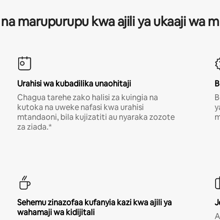
 na marupurupu kwa ajili ya ukaaji wa
Urahisi wa kubadilika unaohitaji
B
Chagua tarehe zako halisi za kuingia na
B
kutoka na uweke nafasi kwa urahisi
y
mtandaoni, bila kujizatiti au nyaraka zozote
m
za ziada.*
Sehemu zinazofaa kufanyia kazi kwa ajili ya
J
wahamaji wa kidijitali
A