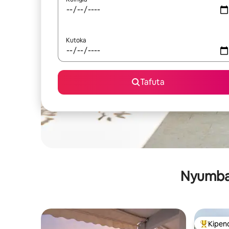
Kutoka
Tafuta
Nyumba 
Kipen
Kipendw