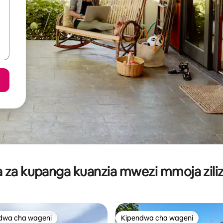
za kupanga kuanzia mwezi mmoja ziliz
dwa cha wageni
Kipendwa cha wageni
a maarufu cha wageni
Kipendwa cha wageni