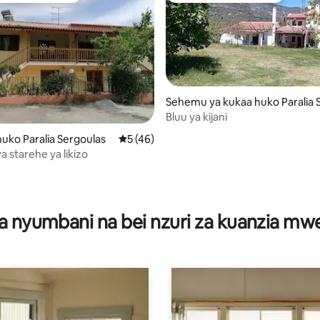
Sehemu ya kukaa huko Paralia 
goulas
Bluu ya kijani
ko Paralia Sergoulas
Ukadiriaji wa wastani wa 5 kati ya 5, tathm
5 (46)
 starehe ya likizo
ni wa 5 kati ya 5, tathmini 4
a nyumbani na bei nzuri za kuanzia m