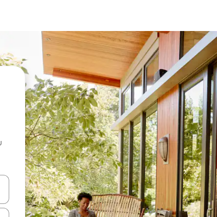
u
 vitufe vya vishale vya juu na chini au uchunguze kwa kugusa au kute