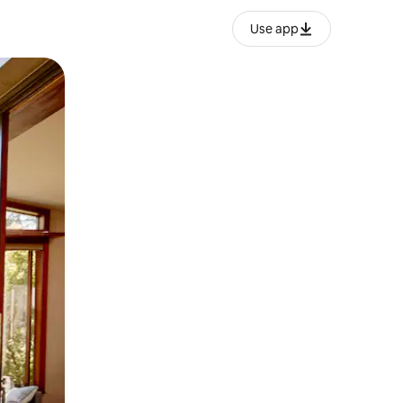
Use app
lezesha kidole kwenye ishara.