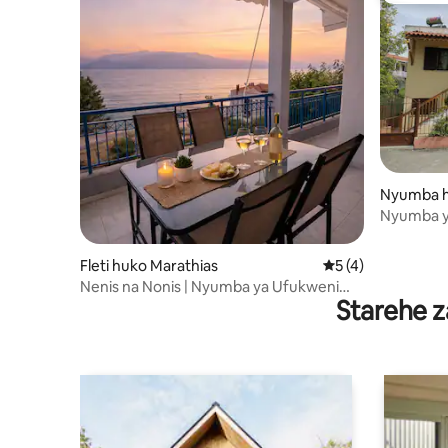
Nyumba hu
Nyumba ya
Fleti huko Marathias
Ukadiriaji wa wasta
5 (4)
Nenis na Nonis | Nyumba ya Ufukweni
Starehe z
yenye Mwonekano