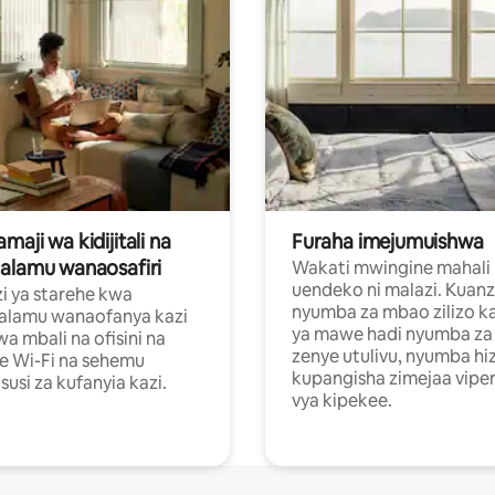
aji wa kidijitali na
Furaha imejumuishwa
alamu wanaosafiri
Wakati mwingine mahali
uendeko ni malazi. Kuanz
i ya starehe kwa
nyumba za mbao zilizo k
alamu wanaofanya kazi
ya mawe hadi nyumba za 
a mbali na ofisini na
zenye utulivu, nyumba hiz
e Wi-Fi na sehemu
kupangisha zimejaa vipe
usi za kufanyia kazi.
vya kipekee.