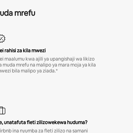
 muda mrefu
ei rahisi za kila mwezi
ei maalumu kwa ajili ya upangishaji wa likizo
a muda mrefu na malipo ya mara moja ya kila
wezi bila malipo ya ziada.*
e, unatafuta fleti zilizowekewa huduma?
irbnb ina nyumba za fleti zilizo na samani