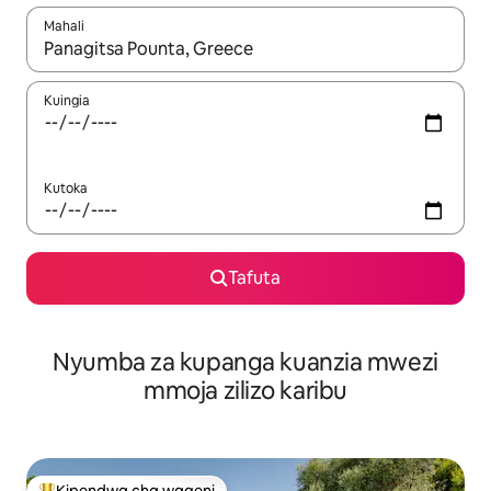
Mahali
Wakati matokeo yanapatikana, vinjari kwa kutumia vitufe vya v
Kuingia
Kutoka
Tafuta
Nyumba za kupanga kuanzia mwezi
mmoja zilizo karibu