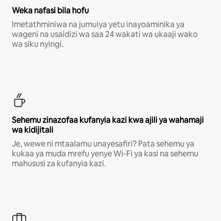
Weka nafasi bila hofu
Imetathminiwa na jumuiya yetu inayoaminika ya
wageni na usaidizi wa saa 24 wakati wa ukaaji wako
wa siku nyingi.
Sehemu zinazofaa kufanyia kazi kwa ajili ya wahamaji
wa kidijitali
Je, wewe ni mtaalamu unayesafiri? Pata sehemu ya
kukaa ya muda mrefu yenye Wi-Fi ya kasi na sehemu
mahususi za kufanyia kazi.