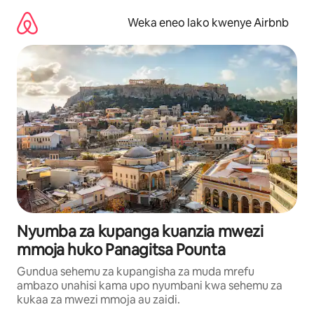
Ruka
kwenda
Weka eneo lako kwenye Airbnb
kwenye
maudhui
Nyumba za kupanga kuanzia mwezi
mmoja huko Panagitsa Pounta
Gundua sehemu za kupangisha za muda mrefu
ambazo unahisi kama upo nyumbani kwa sehemu za
kukaa za mwezi mmoja au zaidi.