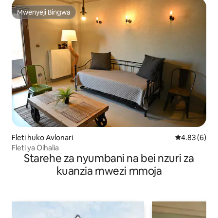
Mwenyeji Bingwa
Mwenyeji Bingwa
Fleti huko Avlonari
Ukadiriaji wa
4.83 (6)
Fleti ya Oihalia
Starehe za nyumbani na bei nzuri za
kuanzia mwezi mmoja