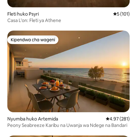
Fleti huko Psyri
Ukadiriaji w
5 (101)
Casa L'on: Fleti ya Athene
Kipendwa cha wageni
Kipendwa cha wageni
Nyumba huko Artemida
Ukadiriaji wa w
4.97 (281)
Peony Seabreeze Karibu na Uwanja wa Ndege na Bandari