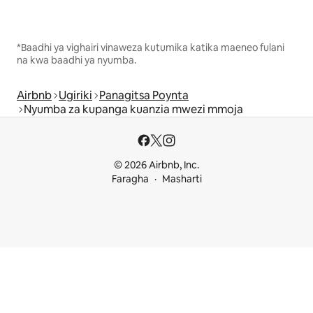
*Baadhi ya vighairi vinaweza kutumika katika maeneo fulani
na kwa baadhi ya nyumba.
Airbnb
Ugiriki
Panagitsa Poynta
Nyumba za kupanga kuanzia mwezi mmoja
© 2026 Airbnb, Inc.
Faragha
Masharti