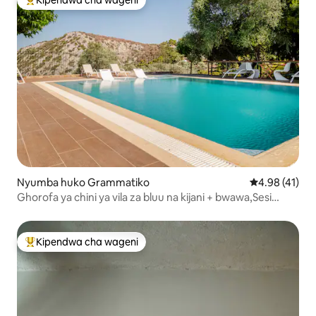
Kipendwa cha wageni
Kipendwa maarufu cha wageni
Nyumba huko Grammatiko
Ukadiriaji wa 
4.98 (41)
Ghorofa ya chini ya vila za bluu na kijani + bwawa,Sesi
Marathon
Kipendwa cha wageni
Kipendwa maarufu cha wageni