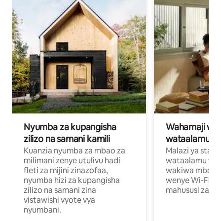
Nyumba za kupangisha
Wahamaji wa ki
zilizo na samani kamili
wataalamu wa
Kuanzia nyumba za mbao za
Malazi ya star
milimani zenye utulivu hadi
wataalamu wan
fleti za mijini zinazofaa,
wakiwa mbali na
nyumba hizi za kupangisha
wenye Wi-Fi n
zilizo na samani zina
mahususi za kuf
vistawishi vyote vya
nyumbani.