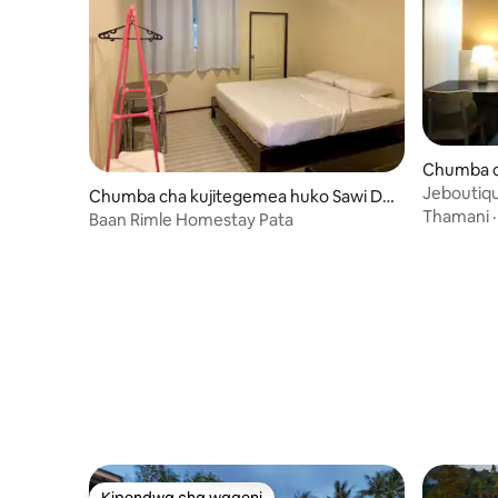
Chumba ch
Jeboutiq
Chumba cha kujitegemea huko Sawi Dis
Thamani
trict
Baan Rimle Homestay Pata
Kipendwa cha wageni