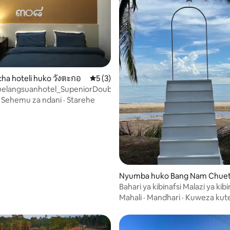
a hoteli huko วังตะกอ
Ukadiriaji wa wastani wa 5 kati ya 5, tath
5 (3)
uelangsuanhotel_SupeniorDoubleRoom
·
Sehemu za ndani
·
Starehe
Nyumba huko Bang Nam Chue
Bahari ya kibinafsi Malazi ya kibi
karibu na bahari
Mahali
·
Mandhari
·
Kuweza ku