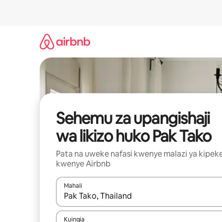
Ruka
kwenda
kwenye
maudhui
Sehemu za upangishaji
wa likizo huko Pak Tako
Pata na uweke nafasi kwenye malazi ya kipek
kwenye Airbnb
Mahali
Wakati matokeo yanapatikana, vinjari kwa kutumia
Kuingia