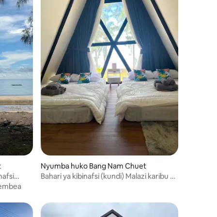
mini 3
t
Nyumba huko Bang Nam Chuet
nafsi
Bahari ya kibinafsi (kundi) Malazi karibu na
bahari
tembea