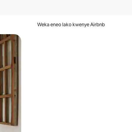
Weka eneo lako kwenye Airbnb
lezesha kidole kwenye ishara.