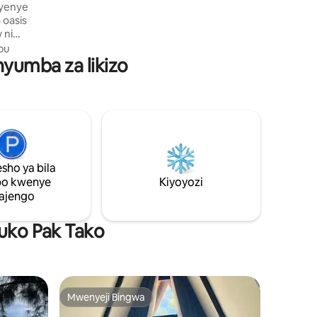
 yenye
vinatengenezwa kwa ajili ya ukaaji
 oasis
usioweza kusahaulika.
 ni
 na
bu
nyumba za likizo
iriko laini
 faragha
kitoa
. Nyumba
aa
uu yenye
adi wageni
hie amani
sho ya bila
po kwenye
Kiyoyozi
ajengo
huko Pak Tako
Mwenyeji Bingwa
Mwenyeji Bingwa