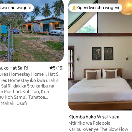
dwa cha wageni
Kipendwa cha wageni
a maarufu cha wageni
Kipendwa maarufu cha wageni
ko Hat Sai Ri
Ukadiriaji wa wastani wa 5 kati ya 5, tathm
5 (16)
ures Homestay Home1, Hat Sai
phon
res Homestay iko kwa urahisi
 Sai Ri, dakika 5 tu karibu na
 Pier hadi Koh Tao, Koh
au Koh Samui. Tunatoa
 maalumu wa kujitegemea BILA
·
Mahali
·
Usafi
ti ya makazi yetu ya nyumbani
ayah pier kwa wageni wote
Kijumba huko Wisai Nuea
 nyumba ndogo
Mtiririko wa Polepole
ukaa na mahali pazuri katika
Karibu kwenye The Slow Flow
Chumphon vilivyofichika. Malazi