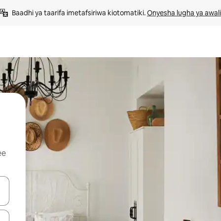
Baadhi ya taarifa imetafsiriwa kiotomatiki. 
Onyesha lugha ya awali
ee
 vitufe vya vishale vya juu na chini au uchunguze kwa kugusa au kute