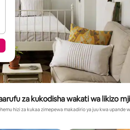
rufu za kukodisha wakati wa likizo mji
hemu hizi za kukaa zimepewa makadirio ya juu kwa upande wa m