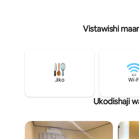
Oveni ya Hood & Hob Microwave,
katikati y
kitengeneza kahawa cha Nespresso/
yaliyozun
Sebule Chumba cha mkondo. Dimbwi
ni kuishi
Kutoka Nyumba dakika 3 tu za
liki
Vistawishi maar
kuendesha gari hadi kwenye gati ya
Catamaran (Lompraya) unaweza
kwenda Koa Tao/Samui/Pa ngan tu
saa1.30-2.0.
Jiko
Wi-F
Ukodishaji w