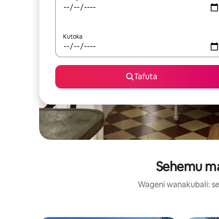
Kutoka
Tafuta
Sehemu maa
Wageni wanakubali: se