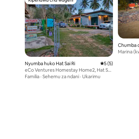
Kipendwa cha wageni
Chumba c
an
Marina (k
Nyumba huko Hat Sai Ri
Ukadiriaji wa wasta
5 (5)
eCo Ventures Homestay Home2, Hat Sai
Ri Chumphon
Familia
·
Sehemu za ndani
·
Ukarimu