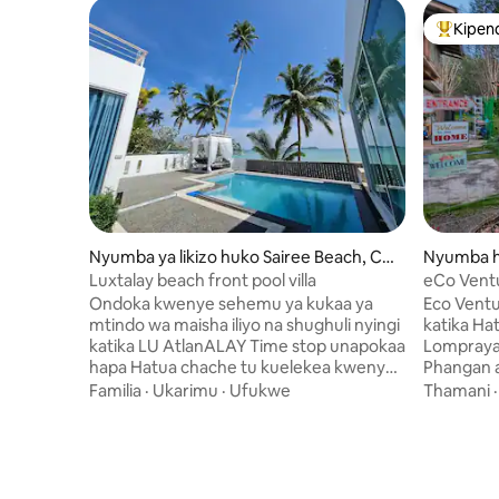
Kipen
Kipendw
Nyumba ya likizo huko Sairee Beach, Ch
Nyumba hu
umphon
Luxtalay beach front pool villa
eCo Vent
Ri Chum
Ondoka kwenye sehemu ya kukaa ya
Eco Ventu
mtindo wa maisha iliyo na shughuli nyingi
katika Hat
katika LU AtlanALAY Time stop unapokaa
Lomprayah
hapa Hatua chache tu kuelekea kwenye
Phangan 
Pwani ya Kibinafsi inayozunguka
uhamisho
Familia
·
Ukarimu
·
Ufukwe
Thamani
Mazingira ya Asili. Luxtalay ni vila ya
MALIPO ka
vyumba 2 vya kulala Bwawa la Ufukweni/
na Lompr
Pwani Na A/C na Maji ya moto/TV NetFix
wanaokaa nasi. Sisi ni
Kitanda cha ukubwa wa King kilicho na
nzuri ya k
Amana Salama Tenganisha Jikoni na
vito vya 