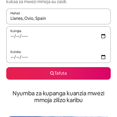
kukaa za mwezi mmoja au zaidi.
Mahali
Wakati matokeo yanapatikana, vinjari kwa kutumia vitufe vya v
Kuingia
Kutoka
Tafuta
Nyumba za kupanga kuanzia mwezi
mmoja zilizo karibu