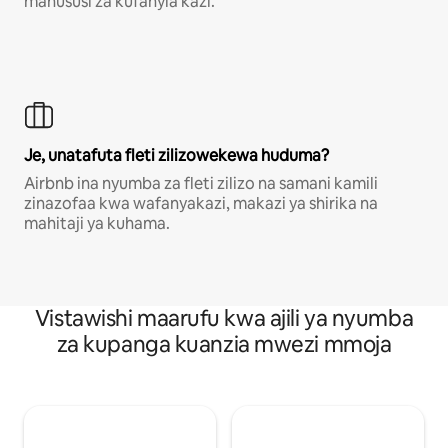
mahususi za kufanyia kazi.
Je, unatafuta fleti zilizowekewa huduma?
Airbnb ina nyumba za fleti zilizo na samani kamili
zinazofaa kwa wafanyakazi, makazi ya shirika na
mahitaji ya kuhama.
Vistawishi maarufu kwa ajili ya nyumba
za kupanga kuanzia mwezi mmoja