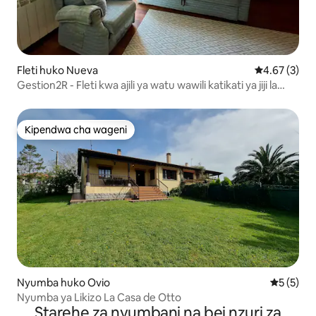
Fleti huko Nueva
Ukadiriaji wa
4.67 (3)
Gestion2R - Fleti kwa ajili ya watu wawili katikati ya jiji la
New York
Kipendwa cha wageni
Kipendwa cha wageni
Nyumba huko Ovio
Ukadiriaji
5 (5)
Nyumba ya Likizo La Casa de Otto
Starehe za nyumbani na bei nzuri za