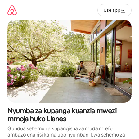
Ruka
kwenda
Use app
kwenye
maudhui
Nyumba za kupanga kuanzia mwezi
mmoja huko Llanes
Gundua sehemu za kupangisha za muda mrefu
ambazo unahisi kama upo nyumbani kwa sehemu za