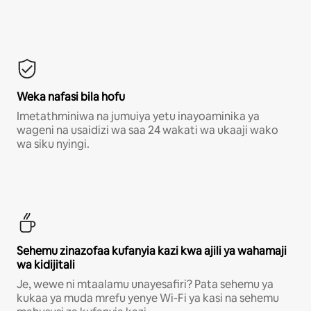
Weka nafasi bila hofu
Imetathminiwa na jumuiya yetu inayoaminika ya
wageni na usaidizi wa saa 24 wakati wa ukaaji wako
wa siku nyingi.
Sehemu zinazofaa kufanyia kazi kwa ajili ya wahamaji
wa kidijitali
Je, wewe ni mtaalamu unayesafiri? Pata sehemu ya
kukaa ya muda mrefu yenye Wi-Fi ya kasi na sehemu