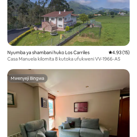
Nyumba ya shambani huko Los Carriles
Ukadiriaji wa 
4.93 (15)
Casa Manuela kilomita 8 kutoka ufukweni VV-1966-AS
Mwenyeji Bingwa
Mwenyeji Bingwa