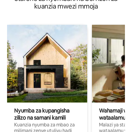
kuanzia mwezi mmoja
Nyumba za kupangisha
Wahamaji wa ki
zilizo na samani kamili
wataalamu wa
Kuanzia nyumba za mbao za
Malazi ya star
milimani zenye utulivu hadi
wataalamu wan