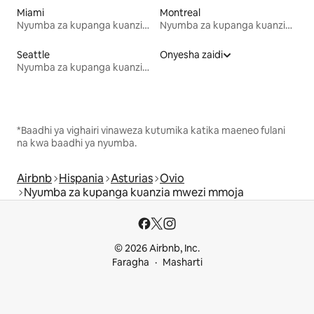
Miami
Montreal
Nyumba za kupanga kuanzia mwezi mmoja
Nyumba za kupanga kuanzia mwezi mmoja
Seattle
Onyesha zaidi
Nyumba za kupanga kuanzia mwezi mmoja
*Baadhi ya vighairi vinaweza kutumika katika maeneo fulani
na kwa baadhi ya nyumba.
Airbnb
Hispania
Asturias
Ovio
Nyumba za kupanga kuanzia mwezi mmoja
© 2026 Airbnb, Inc.
Faragha
Masharti