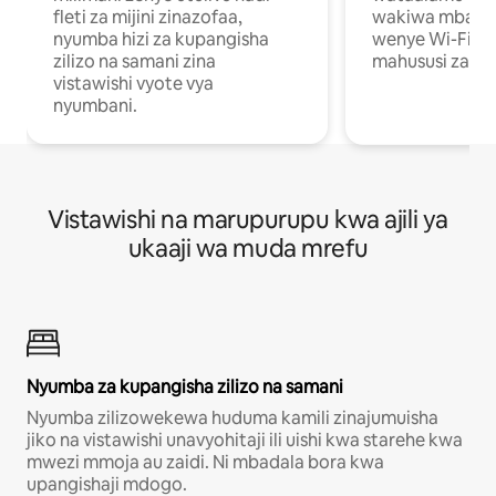
fleti za mijini zinazofaa,
wakiwa mbali na
nyumba hizi za kupangisha
wenye Wi-Fi n
zilizo na samani zina
mahususi za kuf
vistawishi vyote vya
nyumbani.
Vistawishi na marupurupu kwa ajili ya
ukaaji wa muda mrefu
Nyumba za kupangisha zilizo na samani
Nyumba zilizowekewa huduma kamili zinajumuisha
jiko na vistawishi unavyohitaji ili uishi kwa starehe kwa
mwezi mmoja au zaidi. Ni mbadala bora kwa
upangishaji mdogo.