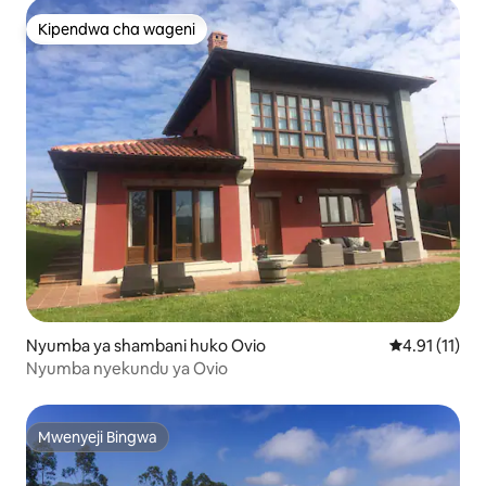
Kipendwa cha wageni
Kipendwa cha wageni
Nyumba ya shambani huko Ovio
Ukadiriaji wa
4.91 (11)
Nyumba nyekundu ya Ovio
Mwenyeji Bingwa
Mwenyeji Bingwa