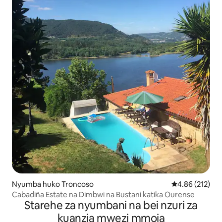
Nyumba huko Troncoso
Ukadiriaji wa w
4.86 (212)
Cabadiña Estate na Dimbwi na Bustani katika Ourense
Starehe za nyumbani na bei nzuri za
kuanzia mwezi mmoja