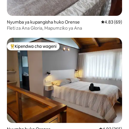
Nyumba ya kupangisha huko Orense
Ukadiriaji wa 
4.83 (69)
Fleti za Ana Gloria, Mapumziko ya Ana
Kipendwa cha wageni
Kipendwa maarufu cha wageni