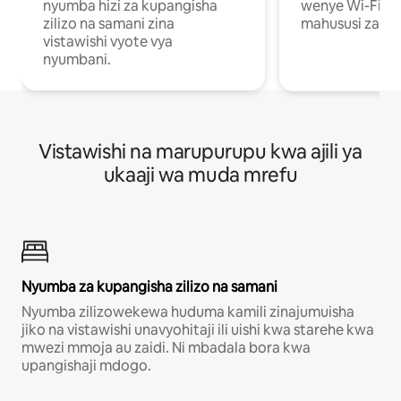
nyumba hizi za kupangisha
wenye Wi-Fi n
zilizo na samani zina
mahususi za kuf
vistawishi vyote vya
nyumbani.
Vistawishi na marupurupu kwa ajili ya
ukaaji wa muda mrefu
Nyumba za kupangisha zilizo na samani
Nyumba zilizowekewa huduma kamili zinajumuisha
jiko na vistawishi unavyohitaji ili uishi kwa starehe kwa
mwezi mmoja au zaidi. Ni mbadala bora kwa
upangishaji mdogo.