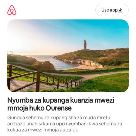
Ruka
kwenda
Use app
kwenye
maudhui
Nyumba za kupanga kuanzia mwezi
mmoja huko Ourense
Gundua sehemu za kupangisha za muda mrefu
ambazo unahisi kama upo nyumbani kwa sehemu za
kukaa za mwezi mmoja au zaidi.