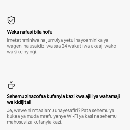
Weka nafasi bila hofu
Imetathminiwa na jumuiya yetu inayoaminika ya
wageni na usaidizi wa saa 24 wakati wa ukaaji wako
wa siku nyingi.
Sehemu zinazofaa kufanyia kazi kwa ajili ya wahamaji
wa kidijitali
Je, wewe ni mtaalamu unayesafiri? Pata sehemu ya
kukaa ya muda mrefu yenye Wi-Fi ya kasi na sehemu
mahususi za kufanyia kazi.