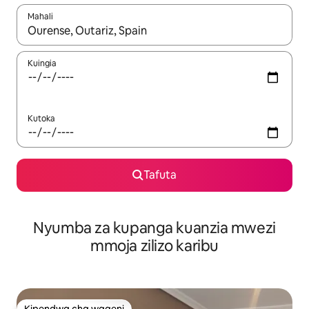
Mahali
Wakati matokeo yanapatikana, vinjari kwa kutumia vitufe vya v
Kuingia
Kutoka
Tafuta
Nyumba za kupanga kuanzia mwezi
mmoja zilizo karibu