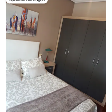
Kipendwa cha wageni
Kipendwa cha wageni