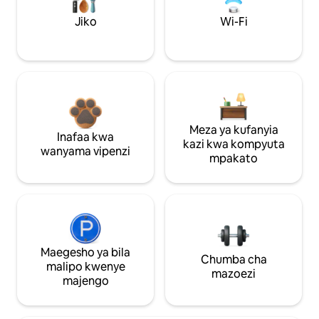
Jiko
Wi-Fi
Meza ya kufanyia
Inafaa kwa
kazi kwa kompyuta
wanyama vipenzi
mpakato
Maegesho ya bila
Chumba cha
malipo kwenye
mazoezi
majengo