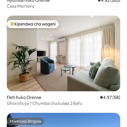
Nyumba huko Orense
Ukadiriaji wa w
4.92 (265)
Casa Merteira
Kipendwa cha wageni
Kipendwa maarufu cha wageni
Fleti huko Orense
Ukadiriaji wa 
4.97 (58)
Ghorofa ya 1 Chumba cha kulala 2 Bafu
Mwenyeji Bingwa
Mwenyeji Bingwa