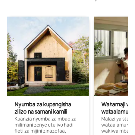
Nyumba za kupangisha
Wahamaji wa ki
zilizo na samani kamili
wataalamu wa
Kuanzia nyumba za mbao za
Malazi ya star
milimani zenye utulivu hadi
wataalamu wan
fleti za mijini zinazofaa,
wakiwa mbali na