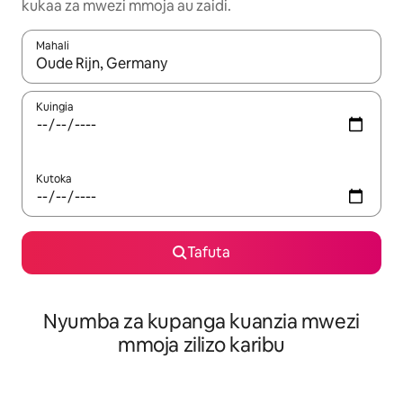
kukaa za mwezi mmoja au zaidi.
Mahali
Wakati matokeo yanapatikana, vinjari kwa kutumia vitufe vya v
Kuingia
Kutoka
Tafuta
Nyumba za kupanga kuanzia mwezi
mmoja zilizo karibu