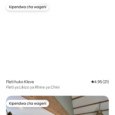
Kipendwa cha wageni
Kipendwa cha wageni
Fleti huko Kleve
Ukadiriaji wa 
4.95 (21)
Fleti ya Likizo ya Rhine ya Chini
Kipendwa cha wageni
Kipendwa cha wageni