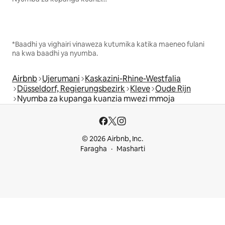
*Baadhi ya vighairi vinaweza kutumika katika maeneo fulani
na kwa baadhi ya nyumba.
Airbnb
Ujerumani
Kaskazini-Rhine-Westfalia
Düsseldorf, Regierungsbezirk
Kleve
Oude Rijn
Nyumba za kupanga kuanzia mwezi mmoja
© 2026 Airbnb, Inc.
Faragha
Masharti