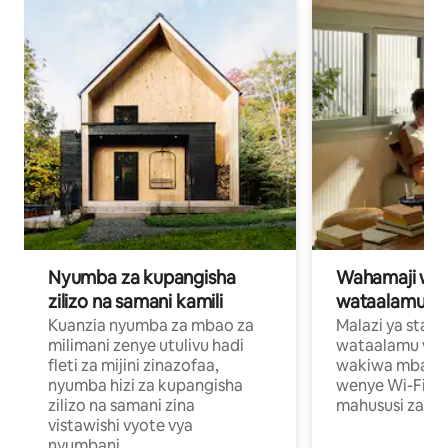
Nyumba za kupangisha
Wahamaji wa ki
zilizo na samani kamili
wataalamu wa
Kuanzia nyumba za mbao za
Malazi ya star
milimani zenye utulivu hadi
wataalamu wan
fleti za mijini zinazofaa,
wakiwa mbali na
nyumba hizi za kupangisha
wenye Wi-Fi n
zilizo na samani zina
mahususi za kuf
vistawishi vyote vya
nyumbani.