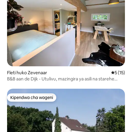
Fleti huko Zevenaar
Ukadiriaji 
5 (15)
B&B aan de Dijk - Utulivu, mazingira ya asili na starehe
Zevenaar.
Kipendwa cha wageni
Kipendwa cha wageni