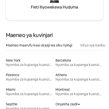
Fleti Iliyowekewa Huduma
Maeneo ya kuvinjari
Maeneo maarufu kwa ukaaji wa siku nyingi
Vituo vya karibu
New York
Barcelona
Nyumba za kupanga kuanzia mwezi mmoja
Nyumba za kupanga kuanzia mwezi mmoja
Florence
Athens
Nyumba za kupanga kuanzia mwezi mmoja
Nyumba za kupanga kuanzia mwezi mmoja
Miami
Montreal
Nyumba za kupanga kuanzia mwezi mmoja
Nyumba za kupanga kuanzia mwezi mmoja
Seattle
Onyesha zaidi
Nyumba za kupanga kuanzia mwezi mmoja