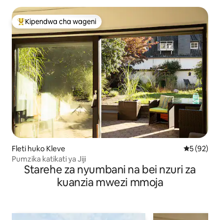
Kipendwa cha wageni
Kipendwa maarufu cha wageni
Fleti huko Kleve
Ukadiriaji 
5 (92)
Pumzika katikati ya Jiji
Starehe za nyumbani na bei nzuri za
kuanzia mwezi mmoja