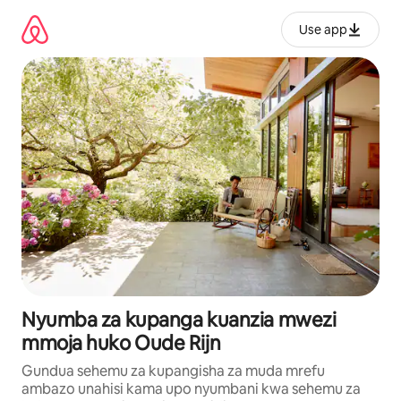
Ruka
kwenda
Use app
kwenye
maudhui
Nyumba za kupanga kuanzia mwezi
mmoja huko Oude Rijn
Gundua sehemu za kupangisha za muda mrefu
ambazo unahisi kama upo nyumbani kwa sehemu za