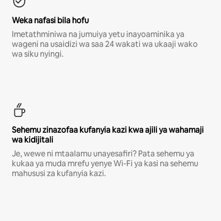
Weka nafasi bila hofu
Imetathminiwa na jumuiya yetu inayoaminika ya
wageni na usaidizi wa saa 24 wakati wa ukaaji wako
wa siku nyingi.
Sehemu zinazofaa kufanyia kazi kwa ajili ya wahamaji
wa kidijitali
Je, wewe ni mtaalamu unayesafiri? Pata sehemu ya
kukaa ya muda mrefu yenye Wi-Fi ya kasi na sehemu
mahususi za kufanyia kazi.