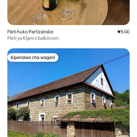
Fleti huko Partizánske
Ukadiriaji
5 (4)
Fleti ya Kijani s balkónom
Kipendwa cha wageni
Kipendwa cha wageni