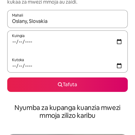
kukaa za mwezi mmoja au zaidi.
Mahali
Wakati matokeo yanapatikana, vinjari kwa kutumia vitufe vya v
Kuingia
Kutoka
Tafuta
Nyumba za kupanga kuanzia mwezi
mmoja zilizo karibu