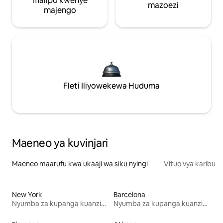
malipo kwenye
mazoezi
majengo
Fleti Iliyowekewa Huduma
Maeneo ya kuvinjari
Maeneo maarufu kwa ukaaji wa siku nyingi
Vituo vya karibu
New York
Barcelona
Nyumba za kupanga kuanzia mwezi mmoja
Nyumba za kupanga kuanzia mwezi mmoja