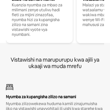
Kuanzia nyumba za mbao za
Malazi ya star
milimani zenye utulivu hadi
wataalamu wan
fleti za mijini zinazofaa,
wakiwa mbali na
nyumba hizi za kupangisha
wenye Wi-Fi n
zilizo na samani zina
mahususi za kuf
vistawishi vyote vya
nyumbani.
Vistawishi na marupurupu kwa ajili ya
ukaaji wa muda mrefu
Nyumba za kupangisha zilizo na samani
Nyumba zilizowekewa huduma kamili zinajumuisha
jiko na vistawishi unavyohitaji ili uishi kwa starehe kwa