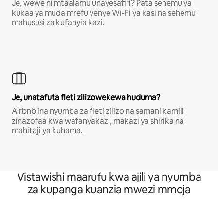
Je, wewe ni mtaalamu unayesafiri? Pata sehemu ya
kukaa ya muda mrefu yenye Wi-Fi ya kasi na sehemu
mahususi za kufanyia kazi.
Je, unatafuta fleti zilizowekewa huduma?
Airbnb ina nyumba za fleti zilizo na samani kamili
zinazofaa kwa wafanyakazi, makazi ya shirika na
mahitaji ya kuhama.
Vistawishi maarufu kwa ajili ya nyumba
za kupanga kuanzia mwezi mmoja