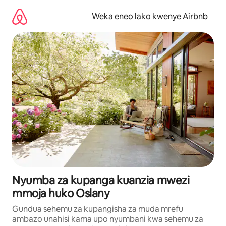
Ruka
kwenda
Weka eneo lako kwenye Airbnb
kwenye
maudhui
Nyumba za kupanga kuanzia mwezi
mmoja huko Oslany
Gundua sehemu za kupangisha za muda mrefu
ambazo unahisi kama upo nyumbani kwa sehemu za