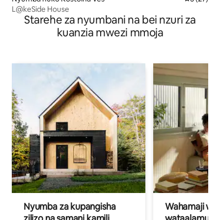
L@keSide House
Starehe za nyumbani na bei nzuri za
kuanzia mwezi mmoja
Nyumba za kupangisha
Wahamaji wa ki
zilizo na samani kamili
wataalamu wa