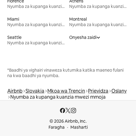
Florence
Athens
Nyumba za kupanga kuanzia mwezi mmoja
Nyumba za kupanga kuanzia mwezi mmoja
Miami
Montreal
Nyumba za kupanga kuanzia mwezi mmoja
Nyumba za kupanga kuanzia mwezi mmoja
Seattle
Onyesha zaidi
Nyumba za kupanga kuanzia mwezi mmoja
*Baadhi ya vighairi vinaweza kutumika katika maeneo fulani
na kwa baadhi ya nyumba.
Airbnb
Slovakia
Mkoa wa Trencin
Prievidza
Oslany
Nyumba za kupanga kuanzia mwezi mmoja
© 2026 Airbnb, Inc.
Faragha
Masharti