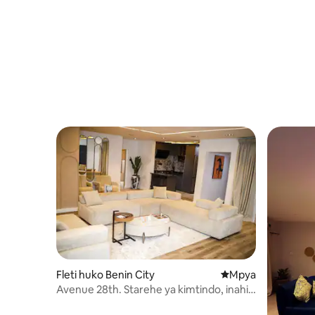
Fleti huko Benin City
Eneo jipya la kukaa
Mpya
Avenue 28th. Starehe ya kimtindo, inahisi
kama nyumbani.