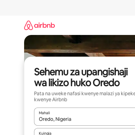
Ruka
kwenda
kwenye
maudhui
Sehemu za upangishaji
wa likizo huko Oredo
Pata na uweke nafasi kwenye malazi ya kipek
kwenye Airbnb
Mahali
Wakati matokeo yanapatikana, vinjari kwa kutumia
Kuingia