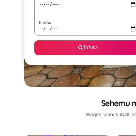
Kutoka
Tafuta
Sehemu ma
Wageni wanakubali: se