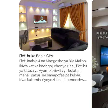
Fleti huko Benin City
Fleti Inalala 4 na Maegesho ya Bila Malipo
Ikiwa katika kitongoji chenye uhai, fleti hii
ya kisasa ya vyumba viwili vya kulala ni
mahali pazuri na panapofaa pa kukaa.
Kwa kutumia kiyoyozi kinachoendeshwa
na nishati ya jua, mapumziko haya rafiki
kwa mazingira yanahakikisha starehe
unapopumzika na kuvinjari. Fleti hii
inatoshea hadi wageni wanne, ikitoa
kitanda cha ukubwa wa king katika
chumba kimoja cha kulala na kitanda cha