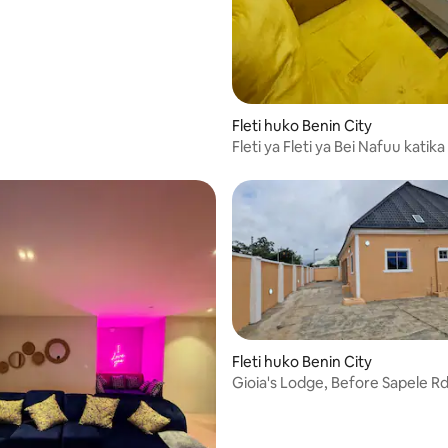
Fleti huko Benin City
Fleti ya Fleti ya Bei Nafuu katika J
Benin, Nigeria
Fleti huko Benin City
Gioia's Lodge, Before Sapele R