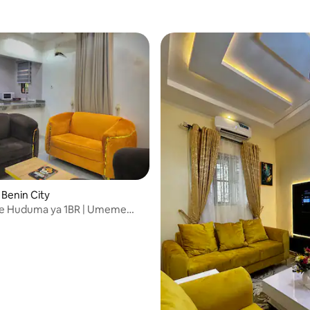
 Benin City
nye Huduma ya 1BR | Umeme
A Benin City