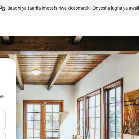
Baadhi ya taarifa imetafsiriwa kiotomatiki. 
Onyesha lugha ya awali
ee
 vitufe vya vishale vya juu na chini au uchunguze kwa kugusa au kute