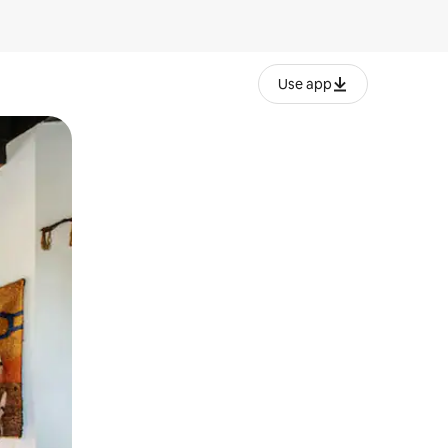
Use app
lezesha kidole kwenye ishara.