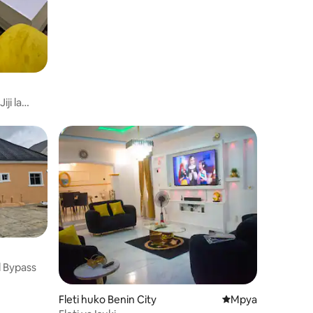
iji la
d Bypass
Fleti huko Benin City
Eneo jipya la kukaa
Mpya