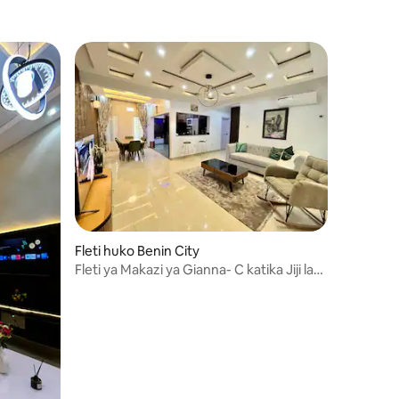
Fleti huko Benin City
Fleti ya Makazi ya Gianna- C katika Jiji la
Benin