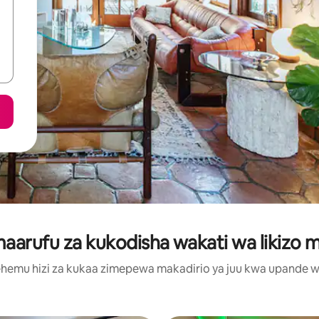
arufu za kukodisha wakati wa likizo m
hemu hizi za kukaa zimepewa makadirio ya juu kwa upande wa m