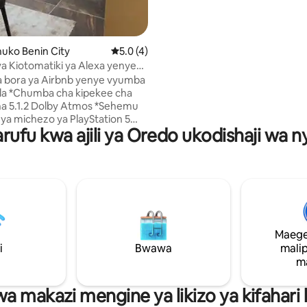
Vyumba vya kulala vyenye ch
kimoja Mabafu 2, vyoo 3 Sehemu
chakula Televisheni mahiri yenye
ya DStv Jiko lenye vifaa kamili.
uko Benin City
Ukadiriaji wa wastani wa 5.0 kati ya 5, tath
5.0 (4)
 Kiotomatiki ya Alexa yenye
vya kulala na Ukumbi wa
 bora ya Airbnb yenye vyumba
a Michezo ya Kompyuta Ndani
ee cha
ba
5.1.2 Dolby Atmos *Sehemu
ya michezo ya PlayStation 5
rufu kwa ajili ya Oredo ukodishaji wa n
ya kasi ya juu ya Starlink + Wi-Fi
wa muziki wa
 maeneo yote *Spika za hali
lizowekwa kwenye dari na sauti
 sinema ya chumba cha
tika vyumba vyote 4 vya kulala
 janja zinazotumia Alexa
yenye mapambo machache na
Maege
wango cha juu *Baiskeli 2
i
Bwawa
mali
eo kwa ajili ya matumizi ya
m
ha na michezo ya ubao
za jumla na thabiti za Nyota 5
wa makazi mengine ya likizo ya kifahar