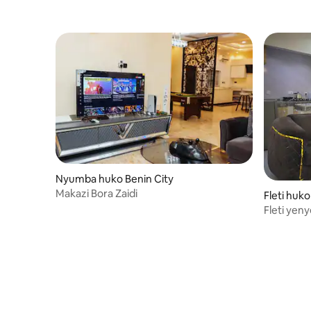
10 kwa gari) na Bustani ya Wanyama na
Hifadhi ya Asili ya Ogba (dakika 25 kwa
gari). Acha fleti hii iwe mahali pako pa
kupumzika unapochunguza na kufurahia
utajiri wa kitamaduni na utulivu wa mijini
ulio karibu.
Nyumba huko Benin City
Makazi Bora Zaidi
Fleti huko
Fleti ye
24/7 | GR