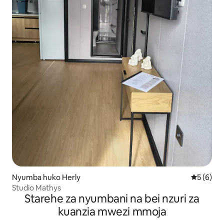
Nyumba huko Herly
Ukadiriaji
5 (6)
Studio Mathys
Starehe za nyumbani na bei nzuri za
kuanzia mwezi mmoja