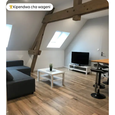
Kipendwa cha wageni
Kipendwa maarufu cha wageni