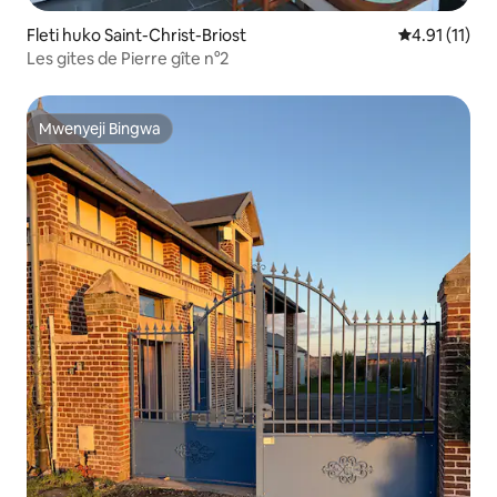
Fleti huko Saint-Christ-Briost
Ukadiriaji wa
4.91 (11)
Les gites de Pierre gîte n°2
Mwenyeji Bingwa
Mwenyeji Bingwa