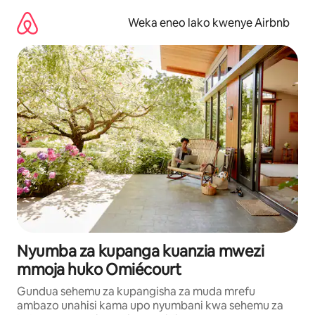
Ruka
kwenda
Weka eneo lako kwenye Airbnb
kwenye
maudhui
Nyumba za kupanga kuanzia mwezi
mmoja huko Omiécourt
Gundua sehemu za kupangisha za muda mrefu
ambazo unahisi kama upo nyumbani kwa sehemu za