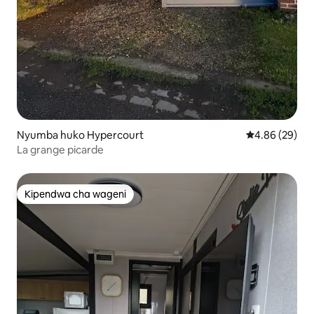
Nyumba huko Hypercourt
Ukadiriaji wa 
4.86 (29)
La grange picarde
Kipendwa cha wageni
Kipendwa cha wageni