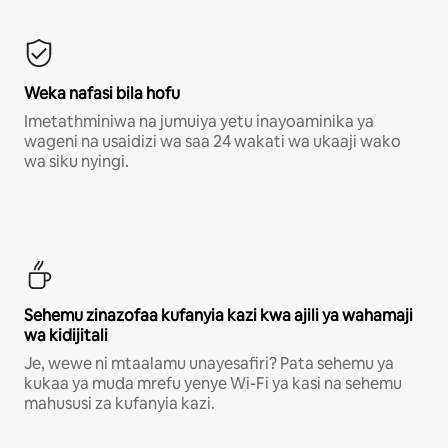
Weka nafasi bila hofu
Imetathminiwa na jumuiya yetu inayoaminika ya
wageni na usaidizi wa saa 24 wakati wa ukaaji wako
wa siku nyingi.
Sehemu zinazofaa kufanyia kazi kwa ajili ya wahamaji
wa kidijitali
Je, wewe ni mtaalamu unayesafiri? Pata sehemu ya
kukaa ya muda mrefu yenye Wi-Fi ya kasi na sehemu
mahususi za kufanyia kazi.