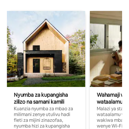
Nyumba za kupangisha
Wahamaji wa ki
zilizo na samani kamili
wataalamu wa
Kuanzia nyumba za mbao za
Malazi ya star
milimani zenye utulivu hadi
wataalamu wan
fleti za mijini zinazofaa,
wakiwa mbali na
nyumba hizi za kupangisha
wenye Wi-Fi n