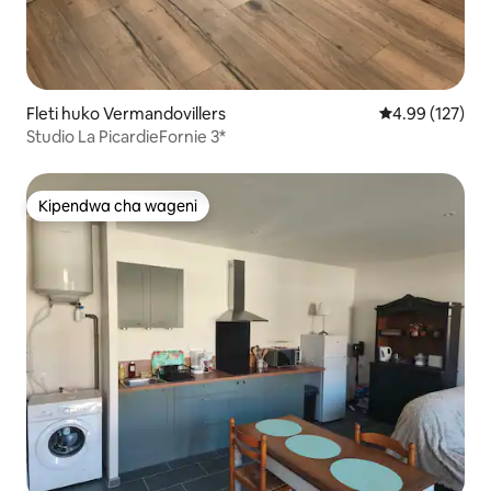
Fleti huko Vermandovillers
Ukadiriaji wa w
4.99 (127)
Studio La PicardieFornie 3*
Kipendwa cha wageni
Kipendwa cha wageni