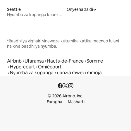
Seattle
Onyesha zaidi
Nyumba za kupanga kuanzia mwezi mmoja
*Baadhi ya vighairi vinaweza kutumika katika maeneo fulani
na kwa baadhi ya nyumba.
Airbnb
Ufaransa
Hauts-de-France
Somme
Hypercourt
Omiécourt
Nyumba za kupanga kuanzia mwezi mmoja
© 2026 Airbnb, Inc.
Faragha
Masharti