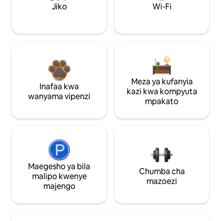
Jiko
Wi-Fi
Meza ya kufanyia
Inafaa kwa
kazi kwa kompyuta
wanyama vipenzi
mpakato
Maegesho ya bila
Chumba cha
malipo kwenye
mazoezi
majengo