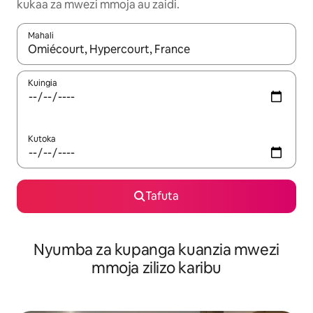
kukaa za mwezi mmoja au zaidi.
Mahali
Wakati matokeo yanapatikana, vinjari kwa kutumia vitufe vya v
Kuingia
Kutoka
Tafuta
Nyumba za kupanga kuanzia mwezi
mmoja zilizo karibu