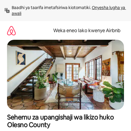
Ruka
Baadhi ya taarifa imetafsiriwa kiotomatiki. 
Onyesha lugha ya 
kwenda
awali
kwenye
maudhui
Weka eneo lako kwenye Airbnb
Sehemu za upangishaji wa likizo huko
Olesno County