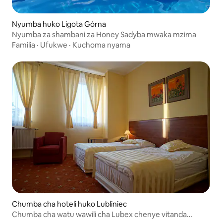
Nyumba huko Ligota Górna
Nyumba za shambani za Honey Sadyba mwaka mzima
Familia
·
Ufukwe
·
Kuchoma nyama
Chumba cha hoteli huko Lubliniec
Chumba cha watu wawili cha Lubex chenye vitanda