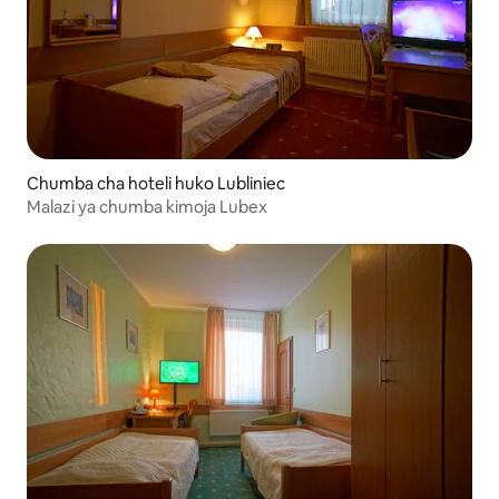
Chumba cha hoteli huko Lubliniec
Malazi ya chumba kimoja Lubex