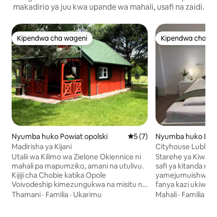
makadirio ya juu kwa upande wa mahali, usafi na zaidi.
Kipendwa cha wageni
Kipendwa cha wa
Kipendwa cha wageni
Kipendwa cha wa
Nyumba huko Powiat opolski
Ukadiriaji wa wastani wa 5 k
5 (7)
Nyumba huko Lubl
Madirisha ya Kijani
Cityhouse Lublinie
kwa Familia
Utalii wa Kilimo wa Zielone Okiennice ni
Starehe ya Kiwan
mahali pa mapumziko, amani na utulivu.
safi ya kitanda na
Kijiji cha Chobie katika Opole
yamejumuishwa kila wakati
Voivodeship kimezungukwa na misitu na
fanya kazi ukiwa u
malisho, ambayo inahakikisha mazingira
muda pamoja, katik
Thamani
·
Familia
·
Ukarimu
Mahali
·
Familia
·
U
ya likizo ya vijijini katika kijiji chenye
Tunakualika kwen
wakazi chini ya 250. Nyumba hii ya
likizo iliyo katikat