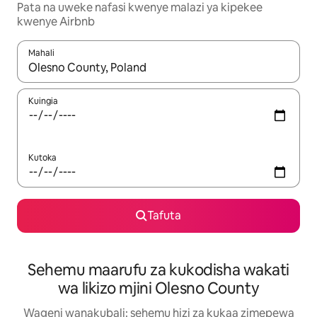
Pata na uweke nafasi kwenye malazi ya kipekee
kwenye Airbnb
Mahali
Wakati matokeo yanapatikana, vinjari kwa kutumia vitufe vya v
Kuingia
Kutoka
Tafuta
Sehemu maarufu za kukodisha wakati
wa likizo mjini Olesno County
Wageni wanakubali: sehemu hizi za kukaa zimepewa