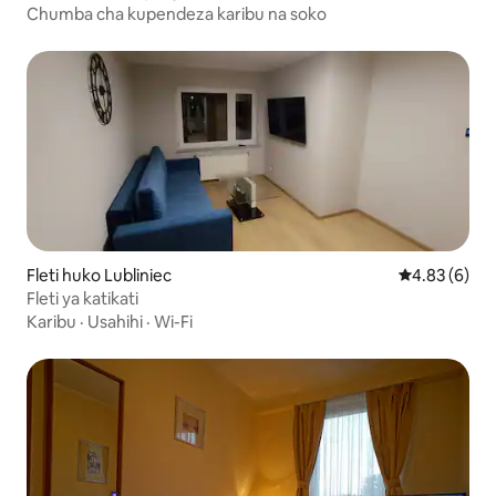
Chumba cha kupendeza karibu na soko
Fleti huko Lubliniec
Ukadiriaji wa
4.83 (6)
Fleti ya katikati
Karibu
·
Usahihi
·
Wi-Fi