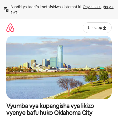
Ruka
Baadhi ya taarifa imetafsiriwa kiotomatiki. 
Onyesha lugha ya 
kwenda
awali
kwenye
maudhui
Use app
Vyumba vya kupangisha vya likizo
vyenye bafu huko Oklahoma City