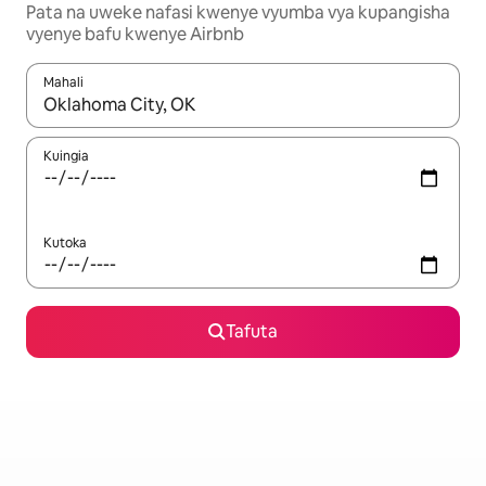
Pata na uweke nafasi kwenye vyumba vya kupangisha
vyenye bafu kwenye Airbnb
Mahali
Wakati matokeo yanapatikana, vinjari kwa kutumia vitufe vya v
Kuingia
Kutoka
Tafuta