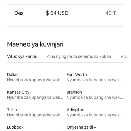
Des
$ 64 USD
40°F
Maeneo ya kuvinjari
Vituo vya karibu
Aina nyingine za sehemu za kukaa
Vivut
Dallas
Fort Worth
Nyumba za kupangisha wakati wa likizo
Nyumba za kupangisha wakati wa likizo
Kansas City
Branson
Nyumba za kupangisha wakati wa likizo
Nyumba za kupangisha wakati wa likizo
Tulsa
Arlington
Nyumba za kupangisha wakati wa likizo
Nyumba za kupangisha wakati wa likizo
Lubbock
Onyesha zaidi