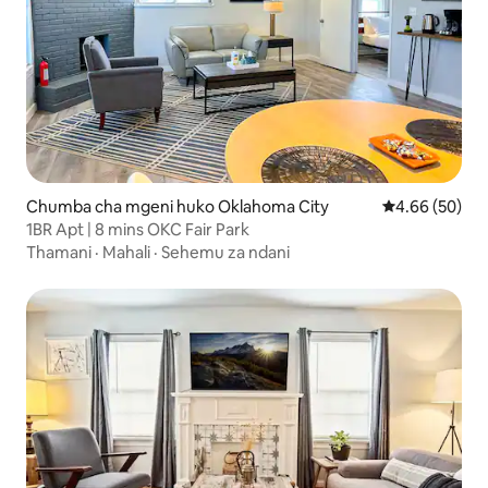
Chumba cha mgeni huko Oklahoma City
Ukadiriaji wa 
4.66 (50)
1BR Apt | 8 mins OKC Fair Park
Thamani
·
Mahali
·
Sehemu za ndani