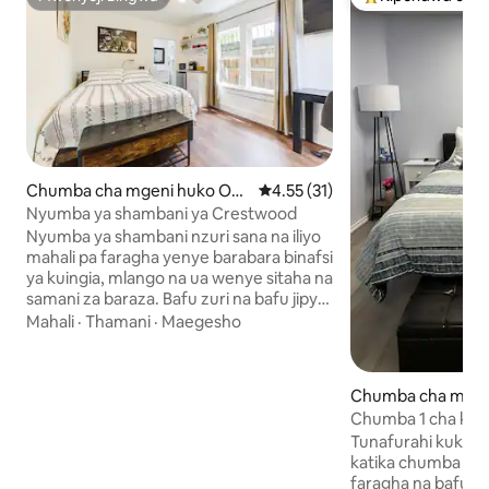
Mwenyeji Bingwa
Kipendwa maaruf
Chumba cha mgeni huko Okl
Ukadiriaji wa wastani wa 4.55 ka
4.55 (31)
ahoma City
Nyumba ya shambani ya Crestwood
Nyumba ya shambani nzuri sana na iliyo
mahali pa faragha yenye barabara binafsi
ya kuingia, mlango na ua wenye sitaha na
samani za baraza. Bafu zuri na bafu jipya
la kuingia (hakuna beseni la kuogea).
Mahali
·
Thamani
·
Maegesho
Televisheni ya 50" na intaneti ya kasi,
chumba cha kupikia kilicho na friji ndogo,
mikrowevu na keurig. Ilirekebishwa
Chumba cha mgen
mnamo Julai 2022 na samani zote mpya.
oore
Chumba 1 cha kula
Karibu na uwanja wa maonyesho.
Mji/Mbwawa wa Nda
Tunafurahi kukup
Furahia kimbilio letu tulivu na la faragha.
Moto!
katika chumba hiki
Ukaaji wa kila mwezi unakaribishwa.
faragha na bafu vi
Inafaa kabisa kwa wasafiri wa matibabu.