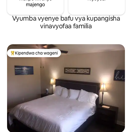
majengo
Vyumba vyenye bafu vya kupangisha
vinavyofaa familia
Kipendwa cha wageni
Kipendwa maarufu cha wageni