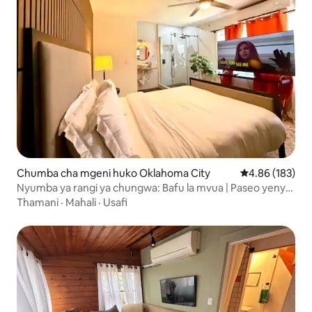
Chumba cha mgeni huko Oklahoma City
Ukadiriaji wa w
4.86 (183)
Nyumba ya rangi ya chungwa: Bafu la mvua | Paseo yenye
chumba 1 cha kulala
Thamani
·
Mahali
·
Usafi