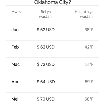
Oklahoma City?
Mwezi
Bei ya
Halijoto ya
wastani
wastani
Jan
$ 62 USD
38°F
Feb
$ 62 USD
42°F
Mac
$ 72 USD
51°F
Apr
$ 64 USD
59°F
Mei
$ 70 USD
68°F