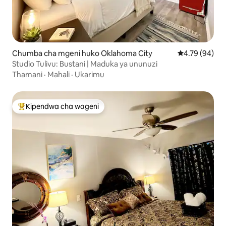
Chumba cha mgeni huko Oklahoma City
Ukadiriaji wa 
4.79 (94)
Studio Tulivu: Bustani | Maduka ya ununuzi
Thamani
·
Mahali
·
Ukarimu
Kipendwa cha wageni
Kipendwa maarufu cha wageni