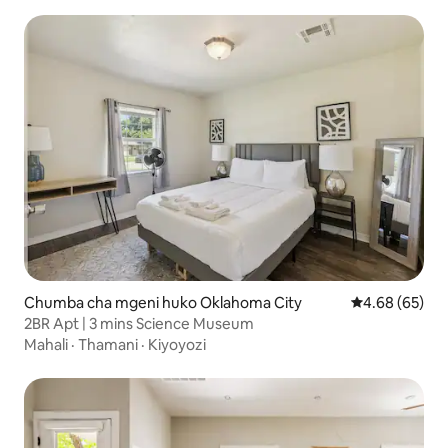
Chumba cha mgeni huko Oklahoma City
Ukadiriaji wa 
4.68 (65)
2BR Apt | 3 mins Science Museum
Mahali
·
Thamani
·
Kiyoyozi