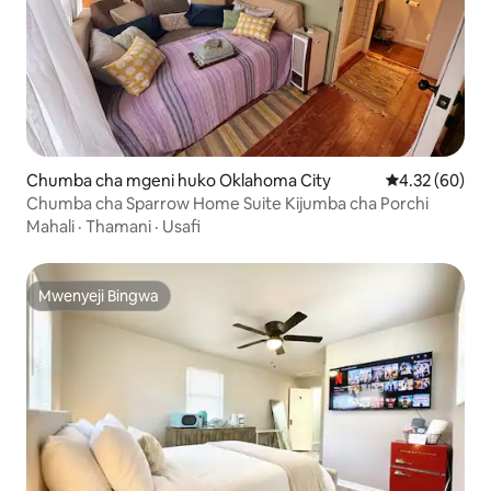
Chumba cha mgeni huko Oklahoma City
Ukadiriaji wa 
4.32 (60)
Chumba cha Sparrow Home Suite Kijumba cha Porchi
Mahali
·
Thamani
·
Usafi
Mwenyeji Bingwa
Mwenyeji Bingwa