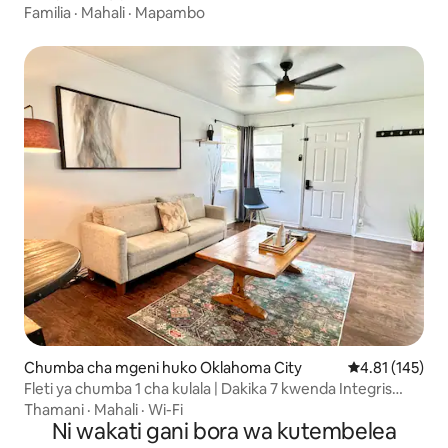
Familia
·
Mahali
·
Mapambo
Chumba cha mgeni huko Oklahoma City
Ukadiriaji wa w
4.81 (145)
Fleti ya chumba 1 cha kulala | Dakika 7 kwenda Integris
Children's| Eneo la kufua nguo
Thamani
·
Mahali
·
Wi-Fi
Ni wakati gani bora wa kutembelea