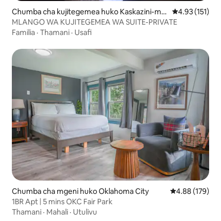
Chumba cha kujitegemea huko Kaskazini-ma
Ukadiriaji wa w
4.93 (151)
gharibi mwa Oklahoma City
MLANGO WA KUJITEGEMEA WA SUITE-PRIVATE
Familia
·
Thamani
·
Usafi
Chumba cha mgeni huko Oklahoma City
Ukadiriaji wa w
4.88 (179)
1BR Apt | 5 mins OKC Fair Park
Thamani
·
Mahali
·
Utulivu