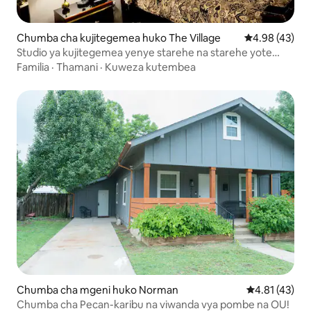
Chumba cha kujitegemea huko The Village
Ukadiriaji wa 
4.98 (43)
Studio ya kujitegemea yenye starehe na starehe yote
katika sehemu moja
Familia
·
Thamani
·
Kuweza kutembea
Chumba cha mgeni huko Norman
Ukadiriaji wa 
4.81 (43)
Chumba cha Pecan-karibu na viwanda vya pombe na OU!