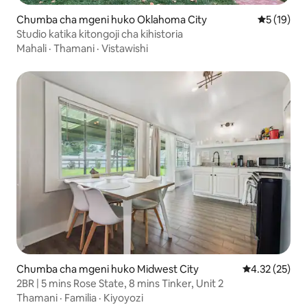
Chumba cha mgeni huko Oklahoma City
Ukadiriaji 
5 (19)
Studio katika kitongoji cha kihistoria
Mahali
·
Thamani
·
Vistawishi
Chumba cha mgeni huko Midwest City
Ukadiriaji wa 
4.32 (25)
2BR | 5 mins Rose State, 8 mins Tinker, Unit 2
Thamani
·
Familia
·
Kiyoyozi