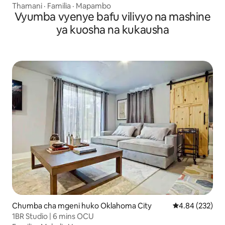
Thamani
·
Familia
·
Mapambo
Vyumba vyenye bafu vilivyo na mashine
ya kuosha na kukausha
Chumba cha mgeni huko Oklahoma City
Ukadiriaji wa w
4.84 (232)
1BR Studio | 6 mins OCU