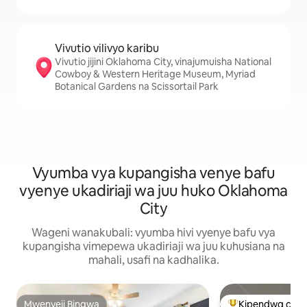
Vivutio vilivyo karibu
Vivutio jijini Oklahoma City, vinajumuisha National
Cowboy & Western Heritage Museum, Myriad
Botanical Gardens na Scissortail Park
Vyumba vya kupangisha venye bafu
vyenye ukadiriaji wa juu huko Oklahoma
City
Wageni wanakubali: vyumba hivi vyenye bafu vya
kupangisha vimepewa ukadiriaji wa juu kuhusiana na
mahali, usafi na kadhalika.
Mwenyeji Bingwa
Kipendwa cha 