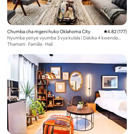
Chumba cha mgeni huko Oklahoma City
Ukadiriaji wa w
4.82 (177)
Nyumba yenye vyumba 3 vya kulala | Dakika 4 kwenda
OCU, Inatoshea watu 8
Thamani
·
Familia
·
Hali