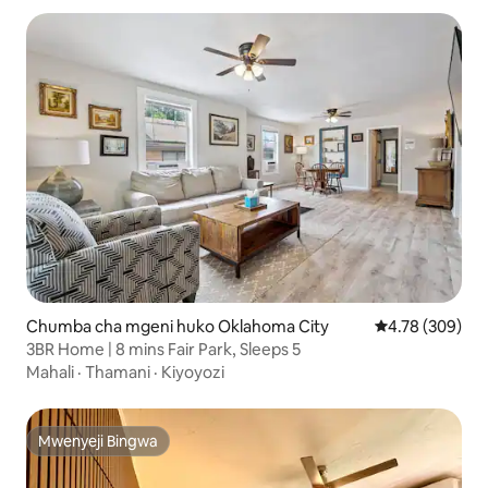
Chumba cha mgeni huko Oklahoma City
Ukadiriaji wa w
4.78 (309)
3BR Home | 8 mins Fair Park, Sleeps 5
Mahali
·
Thamani
·
Kiyoyozi
Mwenyeji Bingwa
Mwenyeji Bingwa