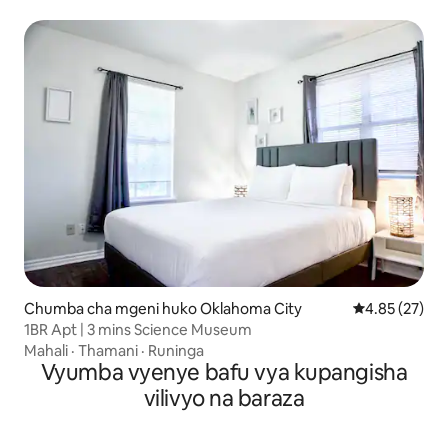
Chumba cha mgeni huko Oklahoma City
Ukadiriaji wa 
4.85 (27)
1BR Apt | 3 mins Science Museum
Mahali
·
Thamani
·
Runinga
Vyumba vyenye bafu vya kupangisha
vilivyo na baraza