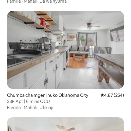
Familia
·
Mahali
·
Ua wa nyuma
Chumba cha mgeni huko Oklahoma City
Ukadiriaji wa w
4.87 (254)
2BR Apt | 6 mins OCU
Familia
·
Mahali
·
Ufikiaji