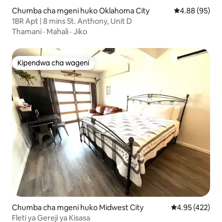
Chumba cha mgeni huko Oklahoma City
Ukadiriaji wa 
4.88 (95)
1BR Apt | 8 mins St. Anthony, Unit D
Thamani
·
Mahali
·
Jiko
Kipendwa cha wageni
Kipendwa cha wageni
Chumba cha mgeni huko Midwest City
Ukadiriaji wa w
4.95 (422)
Fleti ya Gereji ya Kisasa