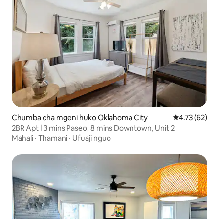
Chumba cha mgeni huko Oklahoma City
Ukadiriaji wa 
4.73 (62)
2BR Apt | 3 mins Paseo, 8 mins Downtown, Unit 2
Mahali
·
Thamani
·
Ufuaji nguo