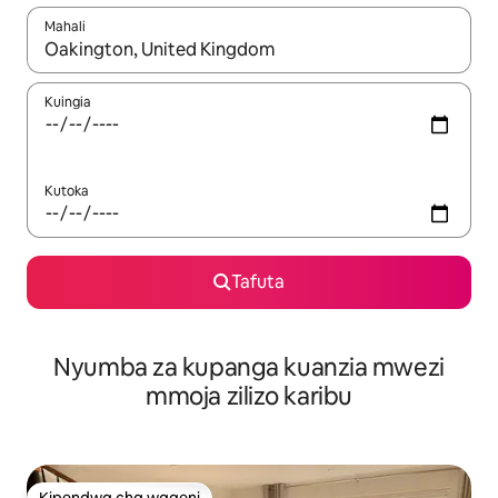
Mahali
Wakati matokeo yanapatikana, vinjari kwa kutumia vitufe vya v
Kuingia
Kutoka
Tafuta
Nyumba za kupanga kuanzia mwezi
mmoja zilizo karibu