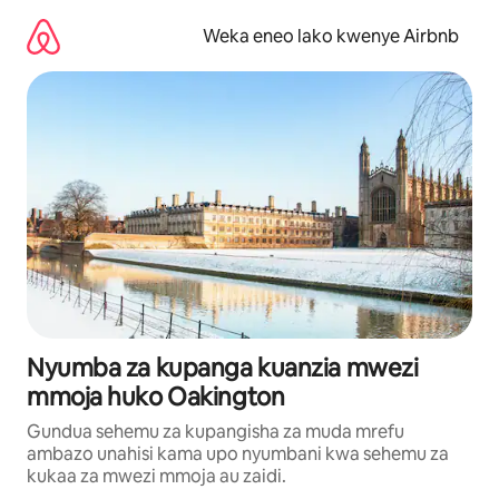
Ruka
kwenda
Weka eneo lako kwenye Airbnb
kwenye
maudhui
Nyumba za kupanga kuanzia mwezi
mmoja huko Oakington
Gundua sehemu za kupangisha za muda mrefu
ambazo unahisi kama upo nyumbani kwa sehemu za
kukaa za mwezi mmoja au zaidi.