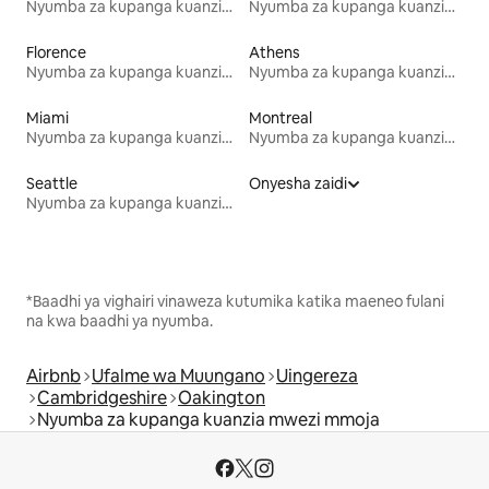
Nyumba za kupanga kuanzia mwezi mmoja
Nyumba za kupanga kuanzia mwezi mmoja
Florence
Athens
Nyumba za kupanga kuanzia mwezi mmoja
Nyumba za kupanga kuanzia mwezi mmoja
Miami
Montreal
Nyumba za kupanga kuanzia mwezi mmoja
Nyumba za kupanga kuanzia mwezi mmoja
Seattle
Onyesha zaidi
Nyumba za kupanga kuanzia mwezi mmoja
*Baadhi ya vighairi vinaweza kutumika katika maeneo fulani
na kwa baadhi ya nyumba.
Airbnb
Ufalme wa Muungano
Uingereza
Cambridgeshire
Oakington
Nyumba za kupanga kuanzia mwezi mmoja