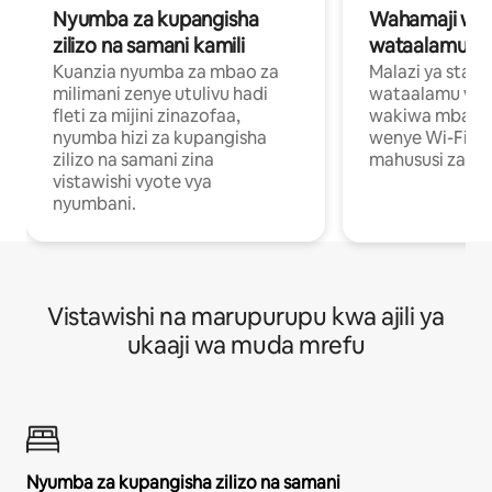
Nyumba za kupangisha
Wahamaji wa ki
zilizo na samani kamili
wataalamu wa
Kuanzia nyumba za mbao za
Malazi ya star
milimani zenye utulivu hadi
wataalamu wan
fleti za mijini zinazofaa,
wakiwa mbali na
nyumba hizi za kupangisha
wenye Wi-Fi n
zilizo na samani zina
mahususi za kuf
vistawishi vyote vya
nyumbani.
Vistawishi na marupurupu kwa ajili ya
ukaaji wa muda mrefu
Nyumba za kupangisha zilizo na samani