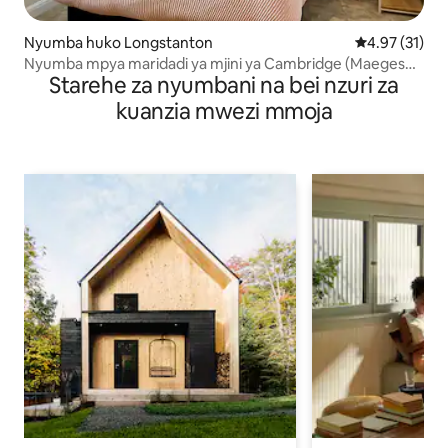
Nyumba huko Longstanton
Ukadiriaji wa 
4.97 (31)
Nyumba mpya maridadi ya mjini ya Cambridge (Maegesho
Starehe za nyumbani na bei nzuri za
ya bila malipo)
kuanzia mwezi mmoja