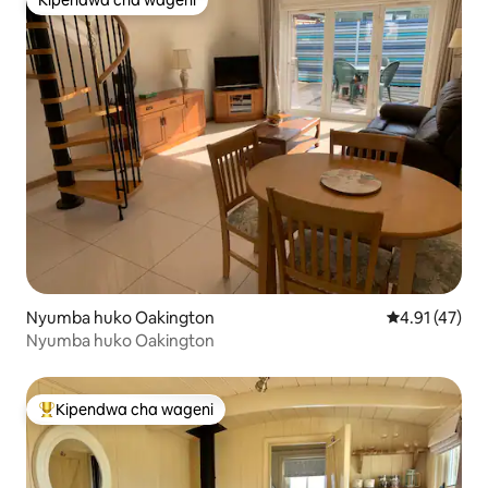
Kipendwa cha wageni
Kipendwa cha wageni
Nyumba huko Oakington
Ukadiriaji wa 
4.91 (47)
Nyumba huko Oakington
Kipendwa cha wageni
Kipendwa maarufu cha wageni