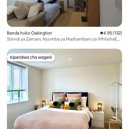
Banda huko Oakington
Ukadiriaji wa w
4.95 (132)
Stendi ya Zamani, Nyumba ya Mashambani ya Whitehall,
Oakington
Kipendwa cha wageni
Kipendwa cha wageni