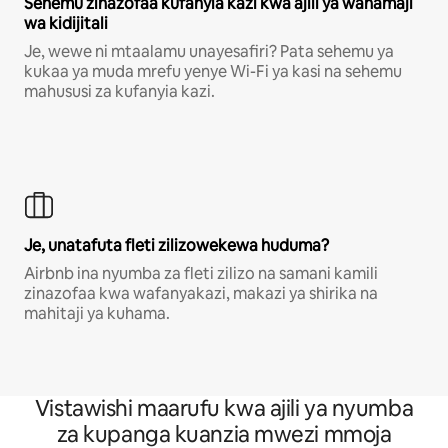
Sehemu zinazofaa kufanyia kazi kwa ajili ya wahamaji
wa kidijitali
Je, wewe ni mtaalamu unayesafiri? Pata sehemu ya
kukaa ya muda mrefu yenye Wi-Fi ya kasi na sehemu
mahususi za kufanyia kazi.
Je, unatafuta fleti zilizowekewa huduma?
Airbnb ina nyumba za fleti zilizo na samani kamili
zinazofaa kwa wafanyakazi, makazi ya shirika na
mahitaji ya kuhama.
Vistawishi maarufu kwa ajili ya nyumba
za kupanga kuanzia mwezi mmoja