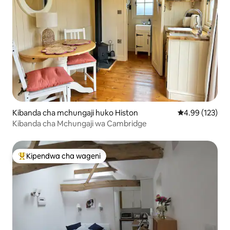
Kibanda cha mchungaji huko Histon
Ukadiriaji wa w
4.99 (123)
Kibanda cha Mchungaji wa Cambridge
Kipendwa cha wageni
Kipendwa maarufu cha wageni