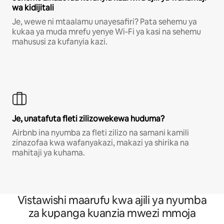
wa kidijitali
Je, wewe ni mtaalamu unayesafiri? Pata sehemu ya
kukaa ya muda mrefu yenye Wi-Fi ya kasi na sehemu
mahususi za kufanyia kazi.
Je, unatafuta fleti zilizowekewa huduma?
Airbnb ina nyumba za fleti zilizo na samani kamili
zinazofaa kwa wafanyakazi, makazi ya shirika na
mahitaji ya kuhama.
Vistawishi maarufu kwa ajili ya nyumba
za kupanga kuanzia mwezi mmoja