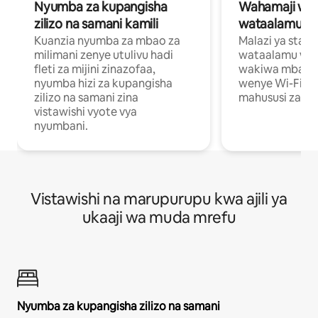
Nyumba za kupangisha
Wahamaji wa ki
zilizo na samani kamili
wataalamu wa
Kuanzia nyumba za mbao za
Malazi ya star
milimani zenye utulivu hadi
wataalamu wan
fleti za mijini zinazofaa,
wakiwa mbali na
nyumba hizi za kupangisha
wenye Wi-Fi n
zilizo na samani zina
mahususi za kuf
vistawishi vyote vya
nyumbani.
Vistawishi na marupurupu kwa ajili ya
ukaaji wa muda mrefu
Nyumba za kupangisha zilizo na samani