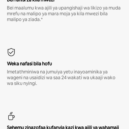
Bei maalumu kwa ajili ya upangishaji wa likizo ya muda
mrefu na malipo ya mara moja ya kila mwezi bila
malipo ya ziada.*
Weka nafasi bila hofu
Imetathminiwa na jumuiya yetu inayoaminika ya
wageni na usaidizi wa saa 24 wakati wa ukaaji wako
wa siku nyingi.
Sehemu zinazofaa kufanyia kazi kwa ajili ya wahamaji