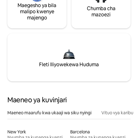
Maegesho ya bila
Chumba cha
malipo kwenye
mazoezi
majengo
Fleti Iliyowekewa Huduma
Maeneo ya kuvinjari
Maeneo maarufu kwa ukaaji wa siku nyingi
Vituo vya karibu
New York
Barcelona
Nyumba za kupanga kuanzia mwezi mmoja
Nyumba za kupanga kuanzia mwezi mmoja