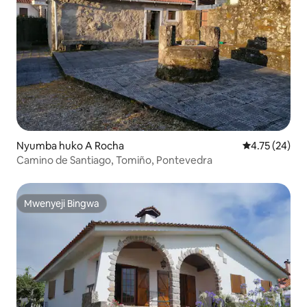
Nyumba huko A Rocha
Ukadiriaji wa 
4.75 (24)
Camino de Santiago, Tomiño, Pontevedra
Mwenyeji Bingwa
Mwenyeji Bingwa