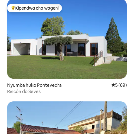
Kipendwa cha wageni
Kipendwa maarufu cha wageni
Nyumba huko Pontevedra
Ukadiriaji 
5 (69)
Rincón do Seves