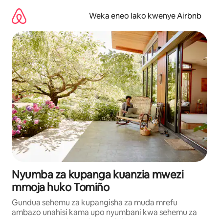
Ruka
kwenda
Weka eneo lako kwenye Airbnb
kwenye
maudhui
Nyumba za kupanga kuanzia mwezi
mmoja huko Tomiño
Gundua sehemu za kupangisha za muda mrefu
ambazo unahisi kama upo nyumbani kwa sehemu za