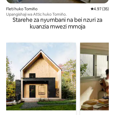
Fleti huko Tomiño
Ukadiriaji wa 
4.97 (35)
Upangishaji wa Attic huko Tomiño.
Starehe za nyumbani na bei nzuri za
kuanzia mwezi mmoja