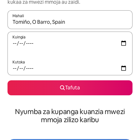
kukaa za mwezi mmoja au zaidi.
Mahali
Wakati matokeo yanapatikana, vinjari kwa kutumia vitufe vya v
Kuingia
Kutoka
Tafuta
Nyumba za kupanga kuanzia mwezi
mmoja zilizo karibu