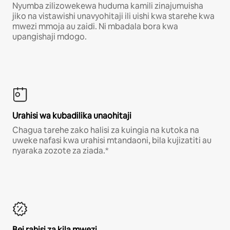
Nyumba zilizowekewa huduma kamili zinajumuisha
jiko na vistawishi unavyohitaji ili uishi kwa starehe kwa
mwezi mmoja au zaidi. Ni mbadala bora kwa
upangishaji mdogo.
Urahisi wa kubadilika unaohitaji
Chagua tarehe zako halisi za kuingia na kutoka na
uweke nafasi kwa urahisi mtandaoni, bila kujizatiti au
nyaraka zozote za ziada.*
Bei rahisi za kila mwezi