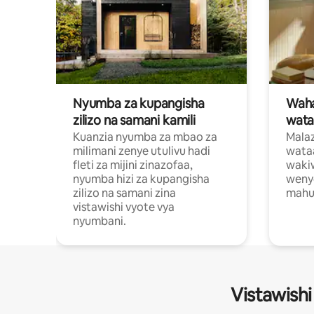
Nyumba za kupangisha
Waham
zilizo na samani kamili
wata
Kuanzia nyumba za mbao za
Malaz
milimani zenye utulivu hadi
wata
fleti za mijini zinazofaa,
wakiw
nyumba hizi za kupangisha
weny
zilizo na samani zina
mahus
vistawishi vyote vya
nyumbani.
Vistawishi