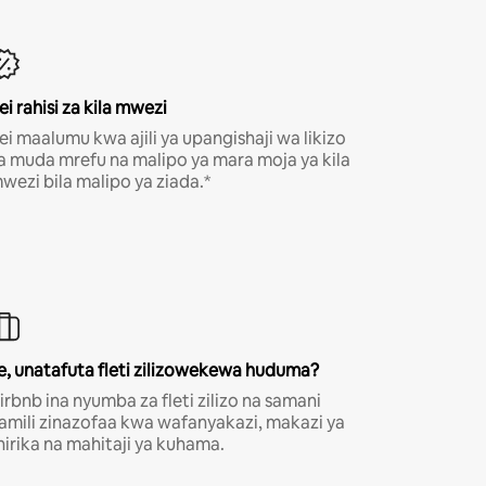
ei rahisi za kila mwezi
ei maalumu kwa ajili ya upangishaji wa likizo
a muda mrefu na malipo ya mara moja ya kila
wezi bila malipo ya ziada.*
e, unatafuta fleti zilizowekewa huduma?
irbnb ina nyumba za fleti zilizo na samani
amili zinazofaa kwa wafanyakazi, makazi ya
hirika na mahitaji ya kuhama.