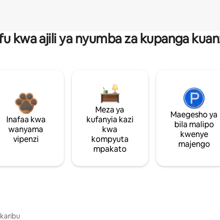
fu kwa ajili ya nyumba za kupanga ku
Meza ya
Maegesho ya
Inafaa kwa
kufanyia kazi
bila malipo
wanyama
kwa
kwenye
vipenzi
kompyuta
majengo
mpakato
 karibu