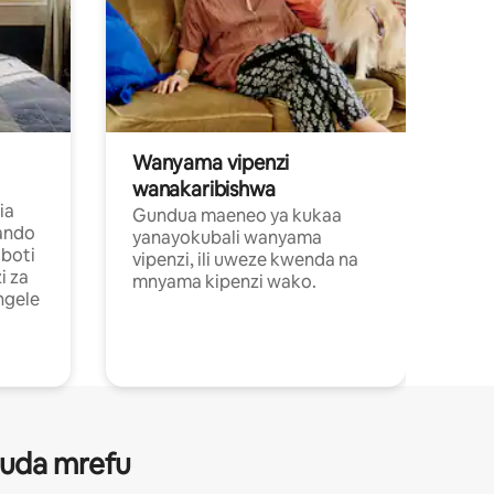
Wanyama vipenzi
wanakaribishwa
ia
Gundua maeneo ya kukaa
ando
yanayokubali wanyama
boti
vipenzi, ili uweze kwenda na
i za
mnyama kipenzi wako.
ngele
 muda mrefu