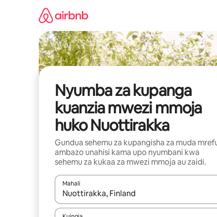
Ruka
kwenda
kwenye
maudhui
Nyumba za kupanga
kuanzia mwezi mmoja
huko Nuottirakka
Gundua sehemu za kupangisha za muda mref
ambazo unahisi kama upo nyumbani kwa
sehemu za kukaa za mwezi mmoja au zaidi.
Mahali
Wakati matokeo yanapatikana, vinjari kwa kutumia
Kuingia