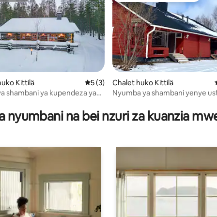
a 4.93 kati ya 5, tathmini 14
ko Kittilä
Ukadiriaji wa wastani wa 5 kati ya 5, tath
5 (3)
Chalet huko Kittilä
a shambani ya kupendeza ya
Nyumba ya shambani yenye us
karibu na kituo cha Levi na mi
mbele
a nyumbani na bei nzuri za kuanzia m