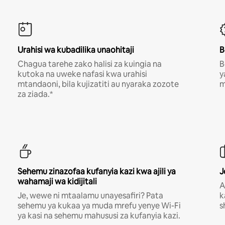
Urahisi wa kubadilika unaohitaji
B
Chagua tarehe zako halisi za kuingia na
B
kutoka na uweke nafasi kwa urahisi
y
mtandaoni, bila kujizatiti au nyaraka zozote
m
za ziada.*
Sehemu zinazofaa kufanyia kazi kwa ajili ya
J
wahamaji wa kidijitali
A
Je, wewe ni mtaalamu unayesafiri? Pata
k
sehemu ya kukaa ya muda mrefu yenye Wi-Fi
s
ya kasi na sehemu mahususi za kufanyia kazi.