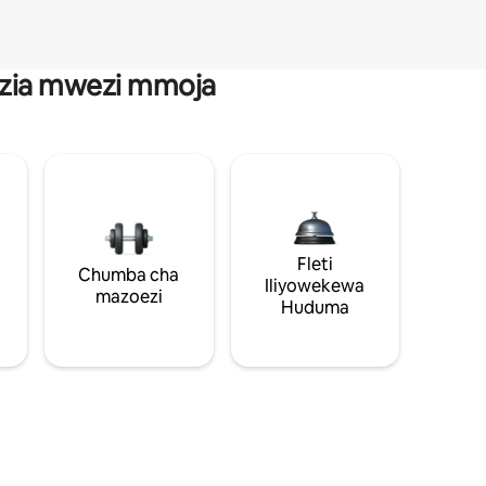
anzia mwezi mmoja
Fleti
Chumba cha
Iliyowekewa
mazoezi
Huduma