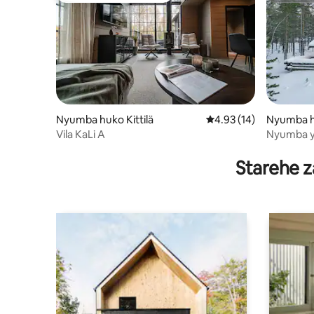
Nyumba huko Kittilä
Ukadiriaji wa wastani w
4.93 (14)
Nyumba hu
Vila KaLi A
Nyumba y
Levi
Starehe z