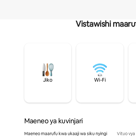
Vistawishi maaru
Jiko
Wi-Fi
Maeneo ya kuvinjari
Maeneo maarufu kwa ukaaji wa siku nyingi
Vituo vya