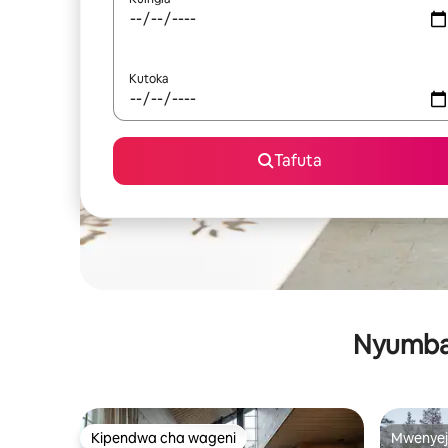
Kutoka
Tafuta
Nyumba 
Kipendwa cha wageni
Mwenyej
Kipendwa cha wageni
Mwenyej