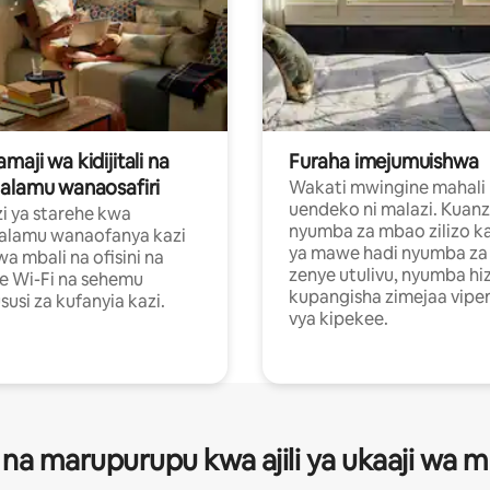
aji wa kidijitali na
Furaha imejumuishwa
alamu wanaosafiri
Wakati mwingine mahali
uendeko ni malazi. Kuanz
i ya starehe kwa
nyumba za mbao zilizo k
alamu wanaofanya kazi
ya mawe hadi nyumba za 
a mbali na ofisini na
zenye utulivu, nyumba hiz
e Wi-Fi na sehemu
kupangisha zimejaa vipe
usi za kufanyia kazi.
vya kipekee.
 na marupurupu kwa ajili ya ukaaji wa