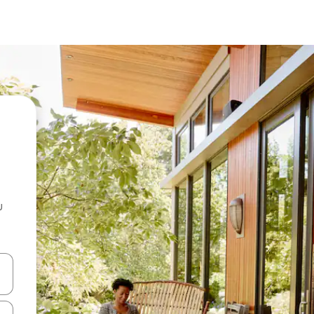
u
 vitufe vya vishale vya juu na chini au uchunguze kwa kugusa au kute