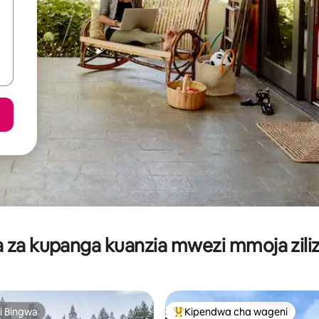
za kupanga kuanzia mwezi mmoja ziliz
i Bingwa
Kipendwa cha wageni
i Bingwa
Kipendwa maarufu cha wageni