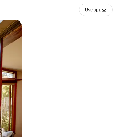
Use app
lezesha kidole kwenye ishara.