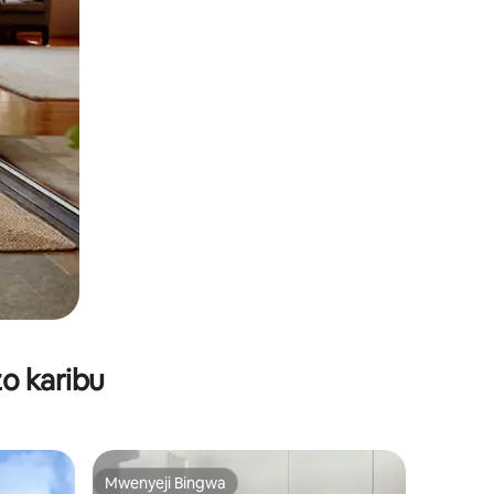
o karibu
Mwenyeji Bingwa
Mwenyeji Bingwa