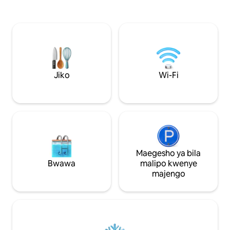
matuta ya bustani ya jua. CIR: 013026-
kitanda cha watu wa
CNI–00010 Nyumba ya ghorofa ya chini
kamili, sebule ya m
ni sehemu ya vila ya karne ya 13 ambayo
roshani yenye jua 
ilinunuliwa katika 1830 na sherehe ya
Pata uzoefu wa m
soprano Giuditta Pasta. Chukua mashua,
fahari wa Kiitali
au utembee hadi Torno ili kupata baa,
ukipumzika ukiw
mkahawa, duka, na mikahawa. Como ni
ziwa.
gari fupi, na usafiri wa umma uko karibu.
Jiko
Wi-Fi
Fleti iko kilomita 5 kutoka Como, kilomita
2 kutoka Torno, kilomita 40 kutoka Milan,
kilomita 38 kutoka Lugano. Inaweza
kufikiwa na usafiri wa umma: mabasi ya
C30 C31 C32 huondoka takriban kila saa
kutoka kituo cha reli cha Como San
Giovanni, Como Lago Ferrovie Nord au
kutoka Piazza Matteotti kuelekea
Maegesho ya bila
Como- Bellagio, chukua dakika 8 kufikia
Bwawa
malipo kwenye
Blevio - Mapambo Savio kuacha, kuhusu
majengo
100 m kutoka nyumbani. Njia mbadala
nzuri kwa usafiri wa umma wa jadi
inaweza kuwa matumizi ya boti za
urambazaji wa Ziwa Como, kuanzia
Piazza Cavour katika mwelekeo wa
Torno, kutoka ambapo kutembea kwa