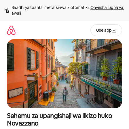
Ruka
Baadhi ya taarifa imetafsiriwa kiotomatiki. 
Onyesha lugha ya 
kwenda
awali
kwenye
maudhui
Use app
Sehemu za upangishaji wa likizo huko
Novazzano