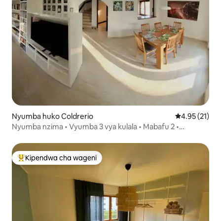
Nyumba huko Coldrerio
Ukadiriaji wa 
4.95 (21)
Nyumba nzima • Vyumba 3 vya kulala • Mabafu 2 •
Maegesho
Kipendwa cha wageni
Kipendwa maarufu cha wageni