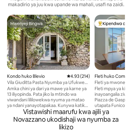
makadirio ya juu kwa upande wa mahali, usafi na zaidi.
Mwenyeji Bingwa
Kipendwa cha 
Mwenyeji Bingwa
Kipendwa maaruf
Kondo huko Blevio
Ukadiriaji wa wastani wa 4.93 kat
4.93 (214)
Fleti huko Como
Vila Giuditta Pasta Nyumba ya Ufukwe
Fleti ya mwonekano
wa Ziwa
Amka chini ya dari ya mawe ya karne ya
Fleti mpya ya kifah
13 iliyopinda. Pata jiko la mtindo wa
inayoangalia ziwa
viwandani lililowekwa nyuma ya matao
Piazza de Gasper
ya ndani yanayotapakaa. Kunywa katika
utapata Funicolare
Vistawishi maarufu kwa ajili ya
ziwa zuri na mwonekano wa mlima
ziwa na mikahawa. Kondo ya kisa
kutoka kwenye kitanda cha bembea
iliyobuniwa iko kw
Novazzano ukodishaji wa nyumba za
chenye kivuli. Nenda moja kwa moja
lifti moja kwa moj
likizo
kwenye Ziwa Como kutoka kwenye
Chumba kikubwa ch