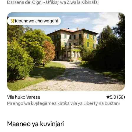
Darsena dei Cigni - Ufikiaji wa Ziwa la Kibinafsi
Kipendwa cha wageni
Kipendwa maarufu cha wageni
Vila huko Varese
Ukadiriaji wa
5.0 (56)
Mrengo wa kujitegemea katika vila ya Liberty na bustani
Maeneo ya kuvinjari