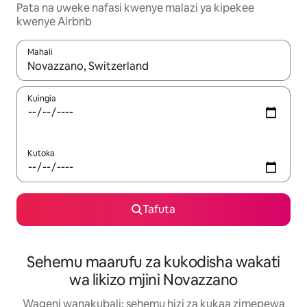
Pata na uweke nafasi kwenye malazi ya kipekee
kwenye Airbnb
Mahali
Wakati matokeo yanapatikana, vinjari kwa kutumia vitufe vya v
Kuingia
Kutoka
Tafuta
Sehemu maarufu za kukodisha wakati
wa likizo mjini Novazzano
Wageni wanakubali: sehemu hizi za kukaa zimepewa