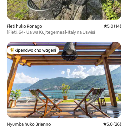
Fleti huko Ronago
Ukadiriaji wa
5.0 (14)
[Fleti. 64- Ua wa Kujitegemea]-Italy na Uswisi
Kipendwa cha wageni
Kipendwa maarufu cha wageni
Nyumba huko Brienno
Ukadiriaji wa
5.0 (26)