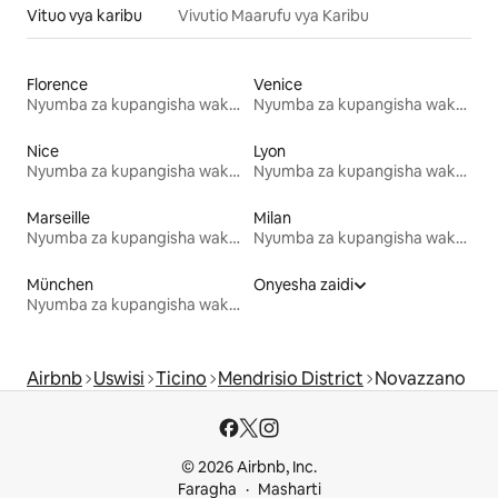
Vituo vya karibu
Vivutio Maarufu vya Karibu
Florence
Venice
Nyumba za kupangisha wakati wa likizo
Nyumba za kupangisha wakati wa likizo
Nice
Lyon
Nyumba za kupangisha wakati wa likizo
Nyumba za kupangisha wakati wa likizo
Marseille
Milan
Nyumba za kupangisha wakati wa likizo
Nyumba za kupangisha wakati wa likizo
München
Onyesha zaidi
Nyumba za kupangisha wakati wa likizo
Airbnb
Uswisi
Ticino
Mendrisio District
Novazzano
© 2026 Airbnb, Inc.
Faragha
Masharti