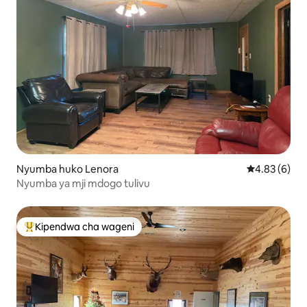
Nyumba huko Lenora
Ukadiriaji wa
4.83 (6)
Nyumba ya mji mdogo tulivu
Kipendwa cha wageni
Kipendwa maarufu cha wageni