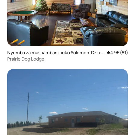
Nyumba za mashambani huko Solomon-Distric
Ukadiriaji wa 
4.95 (81)
t 3
Prairie Dog Lodge