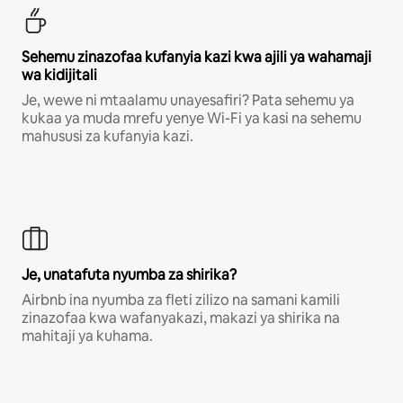
Sehemu zinazofaa kufanyia kazi kwa ajili ya wahamaji
wa kidijitali
Je, wewe ni mtaalamu unayesafiri? Pata sehemu ya
kukaa ya muda mrefu yenye Wi-Fi ya kasi na sehemu
mahususi za kufanyia kazi.
Je, unatafuta nyumba za shirika?
Airbnb ina nyumba za fleti zilizo na samani kamili
zinazofaa kwa wafanyakazi, makazi ya shirika na
mahitaji ya kuhama.