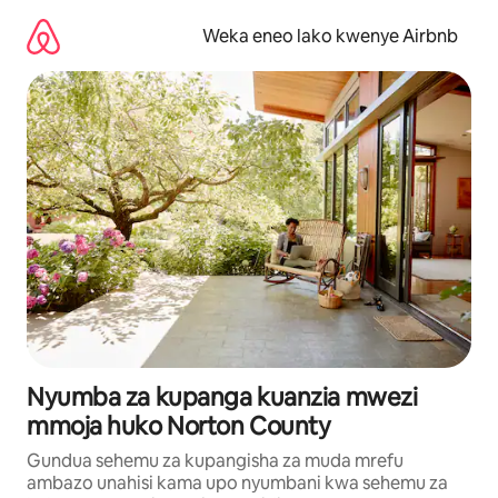
Ruka
kwenda
Weka eneo lako kwenye Airbnb
kwenye
maudhui
Nyumba za kupanga kuanzia mwezi
mmoja huko Norton County
Gundua sehemu za kupangisha za muda mrefu
ambazo unahisi kama upo nyumbani kwa sehemu za