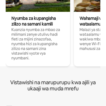
Nyumba za kupangisha
Wahamaji wa ki
zilizo na samani kamili
wataalamu wa
Kuanzia nyumba za mbao za
Malazi ya star
milimani zenye utulivu hadi
wataalamu wan
fleti za mijini zinazofaa,
wakiwa mbali na
nyumba hizi za kupangisha
wenye Wi-Fi n
zilizo na samani zina
mahususi za kuf
vistawishi vyote vya
nyumbani.
Vistawishi na marupurupu kwa ajili ya
ukaaji wa muda mrefu