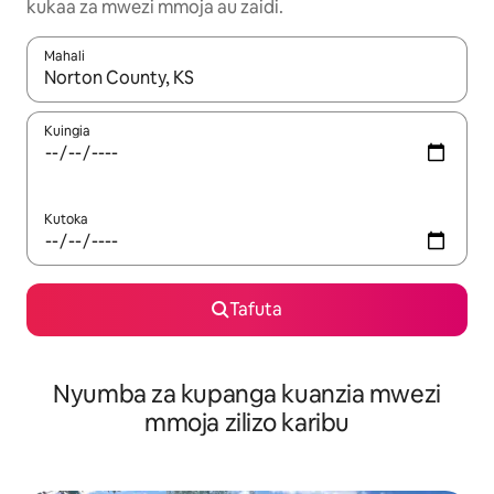
kukaa za mwezi mmoja au zaidi.
Mahali
Wakati matokeo yanapatikana, vinjari kwa kutumia vitufe vya v
Kuingia
Kutoka
Tafuta
Nyumba za kupanga kuanzia mwezi
mmoja zilizo karibu