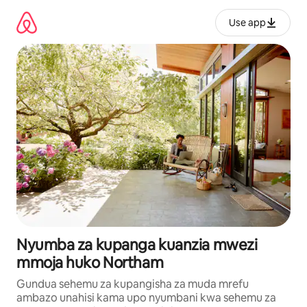
Ruka
kwenda
Use app
kwenye
maudhui
Nyumba za kupanga kuanzia mwezi
mmoja huko Northam
Gundua sehemu za kupangisha za muda mrefu
ambazo unahisi kama upo nyumbani kwa sehemu za