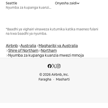
Seattle
Onyesha zaidi
Nyumba za kupanga kuanzia mwezi mmoja
*Baadhi ya vighairi vinaweza kutumika katika maeneo fulani
na kwa baadhi ya nyumba.
Airbnb
Australia
Magharibi ya Australia
Shire of Northam
Northam
Nyumba za kupanga kuanzia mwezi mmoja
© 2026 Airbnb, Inc.
Faragha
Masharti