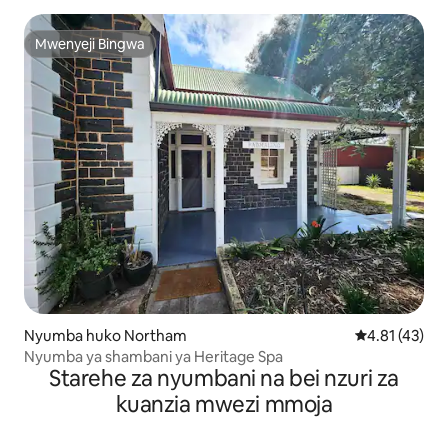
Mwenyeji Bingwa
Mwenyeji Bingwa
Nyumba huko Northam
Ukadiriaji wa 
4.81 (43)
Nyumba ya shambani ya Heritage Spa
Starehe za nyumbani na bei nzuri za
kuanzia mwezi mmoja