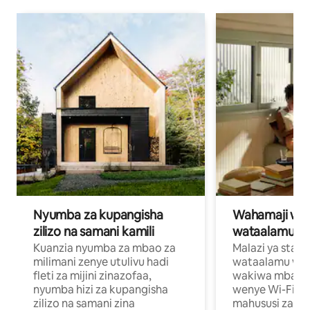
Nyumba za kupangisha
Wahamaji wa ki
zilizo na samani kamili
wataalamu wa
Kuanzia nyumba za mbao za
Malazi ya star
milimani zenye utulivu hadi
wataalamu wan
fleti za mijini zinazofaa,
wakiwa mbali na
nyumba hizi za kupangisha
wenye Wi-Fi n
zilizo na samani zina
mahususi za kuf