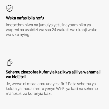
Weka nafasi bila hofu
Imetathminiwa na jumuiya yetu inayoaminika ya
wageni na usaidizi wa saa 24 wakati wa ukaaji wako
wa siku nyingi.
Sehemu zinazofaa kufanyia kazi kwa ajili ya wahamaji
wa kidijitali
Je, wewe ni mtaalamu unayesafiri? Pata sehemu ya
kukaa ya muda mrefu yenye Wi-Fi ya kasi na sehemu
mahususi za kufanyia kazi.