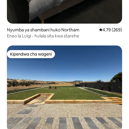
Nyumba ya shambani huko Northam
Ukadiriaji wa w
4.79 (269)
Eneo la Luigi - hulala sita kwa starehe
Kipendwa cha wageni
Kipendwa cha wageni