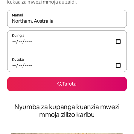
kukaa za mwezi mmoja au zaidi.
Mahali
Wakati matokeo yanapatikana, vinjari kwa kutumia vitufe vya v
Kuingia
Kutoka
Tafuta
Nyumba za kupanga kuanzia mwezi
mmoja zilizo karibu