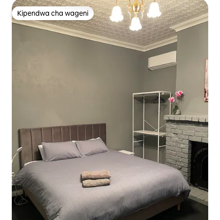
Kipendwa cha wageni
Kipendwa cha wageni