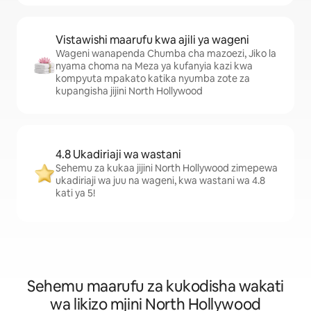
Vistawishi maarufu kwa ajili ya wageni
Wageni wanapenda Chumba cha mazoezi, Jiko la
nyama choma na Meza ya kufanyia kazi kwa
kompyuta mpakato katika nyumba zote za
kupangisha jijini North Hollywood
4.8 Ukadiriaji wa wastani
Sehemu za kukaa jijini North Hollywood zimepewa
ukadiriaji wa juu na wageni, kwa wastani wa 4.8
kati ya 5!
Sehemu maarufu za kukodisha wakati
wa likizo mjini North Hollywood