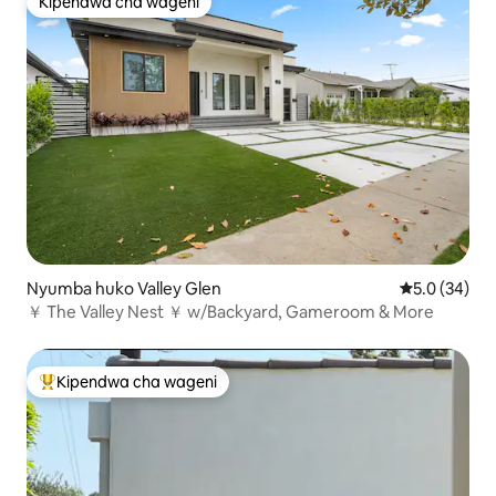
Kipendwa cha wageni
Kipendwa cha wageni
Nyumba huko Valley Glen
Ukadiriaji wa
5.0 (34)
￥ The Valley Nest ￥ w/Backyard, Gameroom & More
Kipendwa cha wageni
Kipendwa maarufu cha wageni