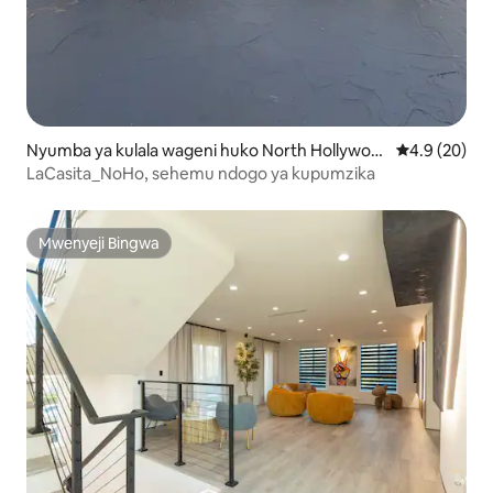
Nyumba ya kulala wageni huko North Hollywoo
Ukadiriaji wa
4.9 (20)
d
LaCasita_NoHo, sehemu ndogo ya kupumzika
Mwenyeji Bingwa
Mwenyeji Bingwa