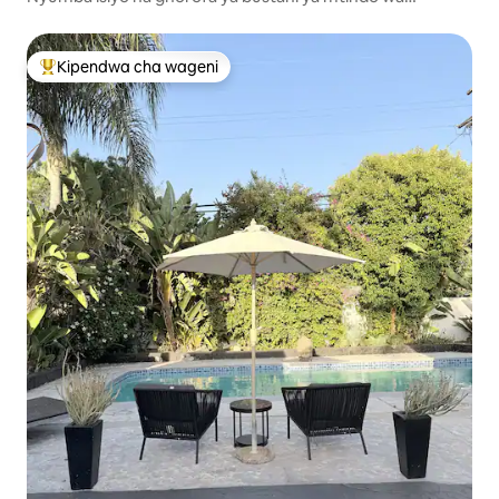
Kihispania
Kipendwa cha wageni
Kipendwa maarufu cha wageni