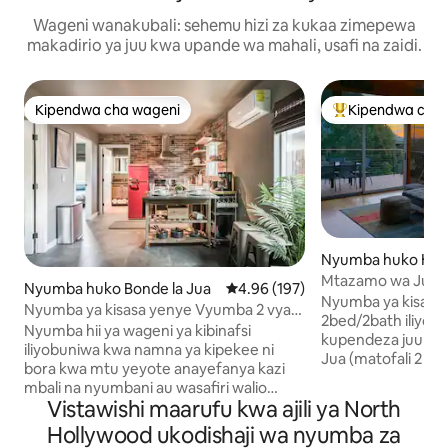
Wageni wanakubali: sehemu hizi za kukaa zimepewa
makadirio ya juu kwa upande wa mahali, usafi na zaidi.
Kipendwa cha wageni
Kipendwa cha 
Kipendwa cha wageni
Kipendwa maaruf
Nyumba huko Holl
ls
Mtazamo wa Juu 
Nyumba huko Bonde la Jua
Ukadiriaji wa wastani wa 4.96 kat
4.96 (197)
w/Mtazamo Mku
Nyumba ya kisasa 
Nyumba ya kisasa yenye Vyumba 2 vya
2bed/2bath iliyotu
Kulala karibu na uwanja wa ndege wa
Nyumba hii ya wageni ya kibinafsi
kupendeza juu ya
Universal Studios/Burbank
iliyobuniwa kwa namna ya kipekee ni
Jua (matofali 2 k
bora kwa mtu yeyote anayefanya kazi
Fairfax). Vitalu tu
mbali na nyumbani au wasafiri walio
lakini ya faragha s
Vistawishi maarufu kwa ajili ya North
likizoni wanaotafuta eneo bora la
Ukarabati wa hivi 
kuanzia jasura zao dakika chache tu
Hollywood ukodishaji wa nyumba za
hadi msingi, mfum
kutoka Universal Studios. Chumba