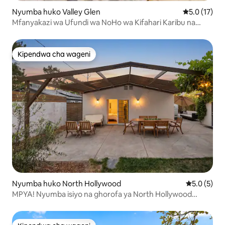
Nyumba huko Valley Glen
Ukadiriaji wa
5.0 (17)
Mfanyakazi wa Ufundi wa NoHo wa Kifahari Karibu na
Universal na Hollywood
Kipendwa cha wageni
Kipendwa cha wageni
Nyumba huko North Hollywood
Ukadiriaji w
5.0 (5)
MPYA! Nyumba isiyo na ghorofa ya North Hollywood
yenye Ua na Chumba cha Ziada