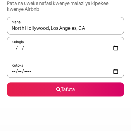
Pata na uweke nafasi kwenye malazi ya kipekee
kwenye Airbnb
Mahali
Wakati matokeo yanapatikana, vinjari kwa kutumia vitufe vya v
Kuingia
Kutoka
Tafuta