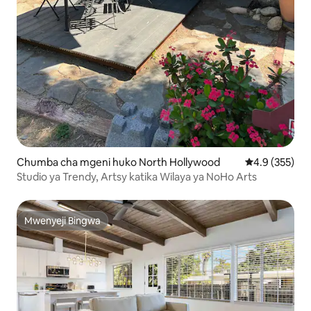
Chumba cha mgeni huko North Hollywood
Ukadiriaji wa 
4.9 (355)
Studio ya Trendy, Artsy katika Wilaya ya NoHo Arts
Mwenyeji Bingwa
Mwenyeji Bingwa