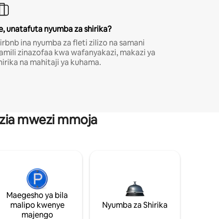
e, unatafuta nyumba za shirika?
irbnb ina nyumba za fleti zilizo na samani
amili zinazofaa kwa wafanyakazi, makazi ya
hirika na mahitaji ya kuhama.
anzia mwezi mmoja
Maegesho ya bila
malipo kwenye
Nyumba za Shirika
majengo