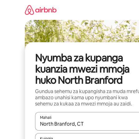
Ruka
kwenda
kwenye
maudhui
Nyumba za kupanga
kuanzia mwezi mmoja
huko North Branford
Gundua sehemu za kupangisha za muda mref
ambazo unahisi kama upo nyumbani kwa
sehemu za kukaa za mwezi mmoja au zaidi.
Mahali
Wakati matokeo yanapatikana, vinjari kwa kutumia
Kuingia