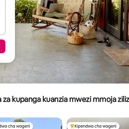
za kupanga kuanzia mwezi mmoja ziliz
dwa cha wageni
Kipendwa cha wageni
a maarufu cha wageni
Kipendwa maarufu cha wageni