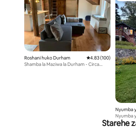
Roshani huko Durham
Ukadiriaji wa wastani wa
4.83 (100)
Shamba la Maziwa la Durham - Circa
1900s
Nyumba y
uilford
Nyumba ya
Starehe z
karibuni