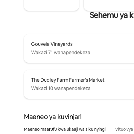
Sehemu ya k
Gouveia Vineyards
Wakazi 71 wanapendekeza
The Dudley Farm Farmer's Market
Wakazi 10 wanapendekeza
Maeneo ya kuvinjari
Maeneo maarufu kwa ukaaji wa siku nyingi
Vituo vya