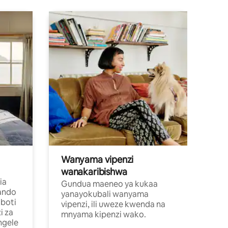
Wanyama vipenzi
wanakaribishwa
ia
Gundua maeneo ya kukaa
ando
yanayokubali wanyama
boti
vipenzi, ili uweze kwenda na
i za
mnyama kipenzi wako.
ngele