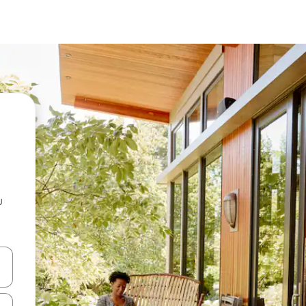
u
 vitufe vya vishale vya juu na chini au uchunguze kwa kugusa au kute