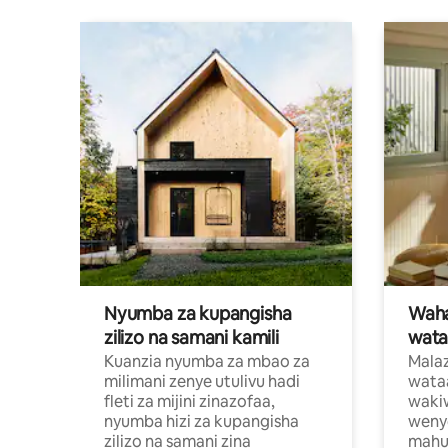
Nyumba za kupangisha
Waham
zilizo na samani kamili
wata
Kuanzia nyumba za mbao za
Malaz
milimani zenye utulivu hadi
wata
fleti za mijini zinazofaa,
wakiw
nyumba hizi za kupangisha
weny
zilizo na samani zina
mahus