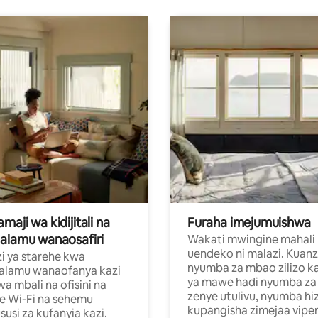
aji wa kidijitali na
Furaha imejumuishwa
alamu wanaosafiri
Wakati mwingine mahali
uendeko ni malazi. Kuanz
i ya starehe kwa
nyumba za mbao zilizo k
alamu wanaofanya kazi
ya mawe hadi nyumba za 
a mbali na ofisini na
zenye utulivu, nyumba hiz
e Wi-Fi na sehemu
kupangisha zimejaa vipe
usi za kufanyia kazi.