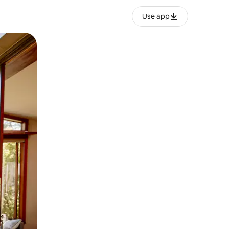
Use app
lezesha kidole kwenye ishara.