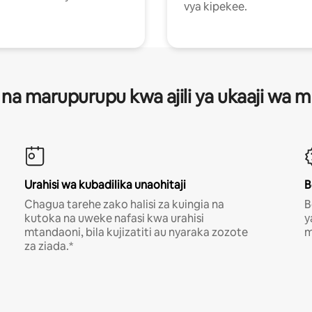
vya kipekee.
 na marupurupu kwa ajili ya ukaaji wa
Urahisi wa kubadilika unaohitaji
B
Chagua tarehe zako halisi za kuingia na
B
kutoka na uweke nafasi kwa urahisi
y
mtandaoni, bila kujizatiti au nyaraka zozote
m
za ziada.*