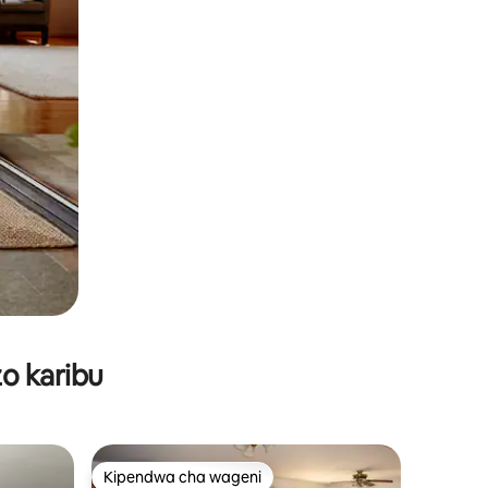
o karibu
Kipendwa cha wageni
Kipendwa cha wageni