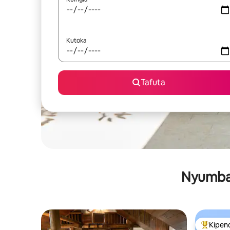
Kutoka
Tafuta
Nyumba 
Kipen
Kipendw