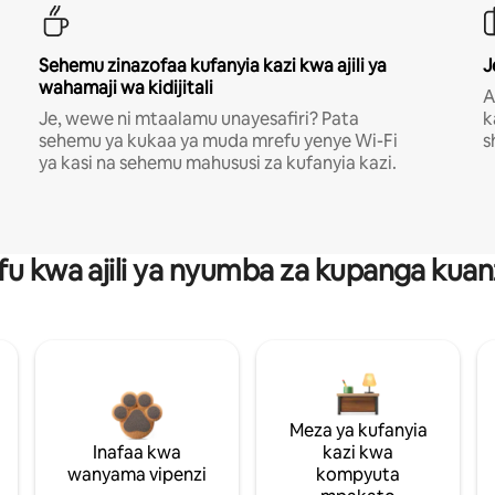
Sehemu zinazofaa kufanyia kazi kwa ajili ya
J
wahamaji wa kidijitali
A
Je, wewe ni mtaalamu unayesafiri? Pata
k
sehemu ya kukaa ya muda mrefu yenye Wi-Fi
s
ya kasi na sehemu mahususi za kufanyia kazi.
fu kwa ajili ya nyumba za kupanga ku
Meza ya kufanyia
Inafaa kwa
kazi kwa
wanyama vipenzi
kompyuta