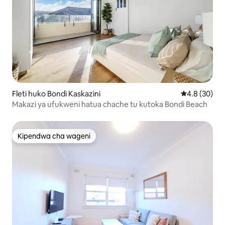
Fleti huko Bondi Kaskazini
Ukadiriaji wa
4.8 (30)
Makazi ya ufukweni hatua chache tu kutoka Bondi Beach
Kipendwa cha wageni
Kipendwa cha wageni