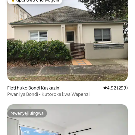
Kipendwa cha wageni
Kipendwa maarufu cha wageni
Fleti huko Bondi Kaskazini
Ukadiriaji wa w
4.92 (299)
Pwani ya Bondi - Kutoroka kwa Wapenzi
Mwenyeji Bingwa
Mwenyeji Bingwa