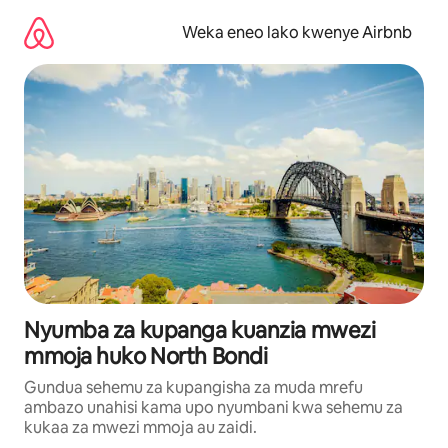
Ruka
kwenda
Weka eneo lako kwenye Airbnb
kwenye
maudhui
Nyumba za kupanga kuanzia mwezi
mmoja huko North Bondi
Gundua sehemu za kupangisha za muda mrefu
ambazo unahisi kama upo nyumbani kwa sehemu za
kukaa za mwezi mmoja au zaidi.