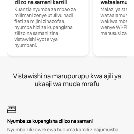
zilizo na samani kamili
wataalamu wa
Kuanzia nyumba za mbao za
Malazi ya star
milimani zenye utulivu hadi
wataalamu wan
fleti za mijini zinazofaa,
wakiwa mbali na
nyumba hizi za kupangisha
wenye Wi-Fi n
zilizo na samani zina
mahususi za kuf
vistawishi vyote vya
nyumbani.
Vistawishi na marupurupu kwa ajili ya
ukaaji wa muda mrefu
Nyumba za kupangisha zilizo na samani
Nyumba zilizowekewa huduma kamili zinajumuisha