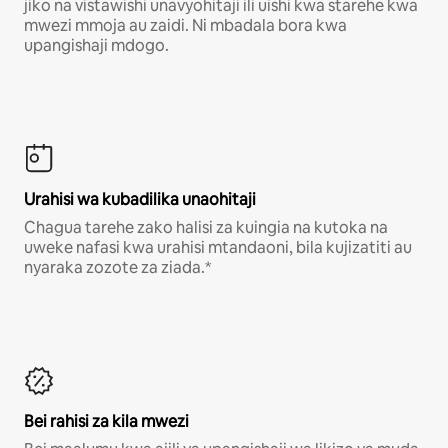
jiko na vistawishi unavyohitaji ili uishi kwa starehe kwa
mwezi mmoja au zaidi. Ni mbadala bora kwa
upangishaji mdogo.
Urahisi wa kubadilika unaohitaji
Chagua tarehe zako halisi za kuingia na kutoka na
uweke nafasi kwa urahisi mtandaoni, bila kujizatiti au
nyaraka zozote za ziada.*
Bei rahisi za kila mwezi