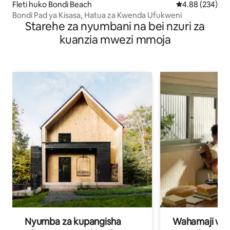
Fleti huko Bondi Beach
Ukadiriaji wa w
4.88 (234)
Bondi Pad ya Kisasa, Hatua za Kwenda Ufukweni
Starehe za nyumbani na bei nzuri za
kuanzia mwezi mmoja
Nyumba za kupangisha
Wahamaji wa ki