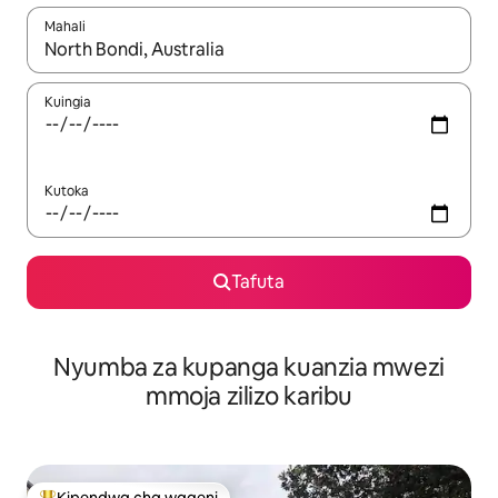
Mahali
Wakati matokeo yanapatikana, vinjari kwa kutumia vitufe vya v
Kuingia
Kutoka
Tafuta
Nyumba za kupanga kuanzia mwezi
mmoja zilizo karibu