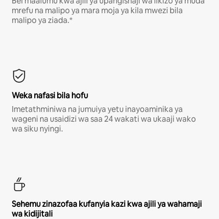
Bei maalumu kwa ajili ya upangishaji wa likizo ya muda
mrefu na malipo ya mara moja ya kila mwezi bila
malipo ya ziada.*
Weka nafasi bila hofu
Imetathminiwa na jumuiya yetu inayoaminika ya
wageni na usaidizi wa saa 24 wakati wa ukaaji wako
wa siku nyingi.
Sehemu zinazofaa kufanyia kazi kwa ajili ya wahamaji
wa kidijitali