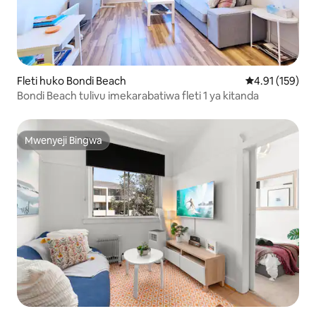
Fleti huko Bondi Beach
Ukadiriaji wa w
4.91 (159)
Bondi Beach tulivu imekarabatiwa fleti 1 ya kitanda
Mwenyeji Bingwa
Mwenyeji Bingwa