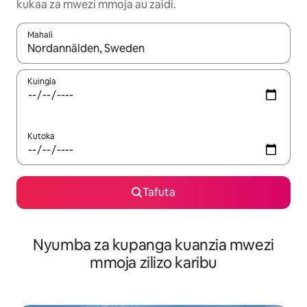
kukaa za mwezi mmoja au zaidi.
Mahali
Wakati matokeo yanapatikana, vinjari kwa kutumia vitufe vya v
Kuingia
Kutoka
Tafuta
Nyumba za kupanga kuanzia mwezi
mmoja zilizo karibu