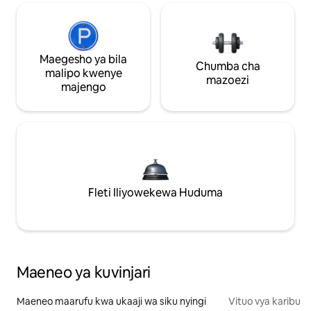
Maegesho ya bila
Chumba cha
malipo kwenye
mazoezi
majengo
Fleti Iliyowekewa Huduma
Maeneo ya kuvinjari
Maeneo maarufu kwa ukaaji wa siku nyingi
Vituo vya karibu