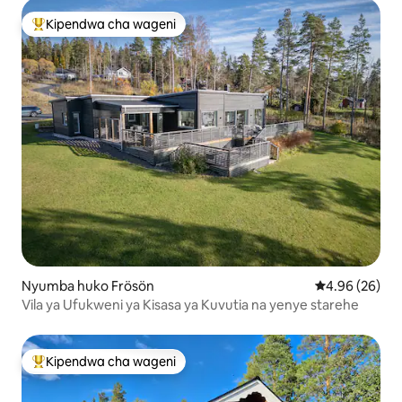
Kipendwa cha wageni
Kipendwa maarufu cha wageni
Nyumba huko Frösön
Ukadiriaji wa 
4.96 (26)
Vila ya Ufukweni ya Kisasa ya Kuvutia na yenye starehe
Kipendwa cha wageni
Kipendwa maarufu cha wageni