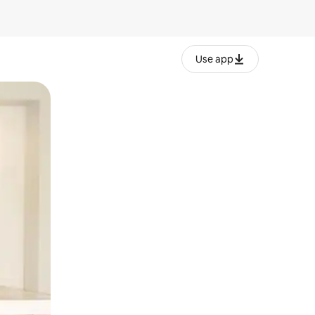
Use app
lezesha kidole kwenye ishara.