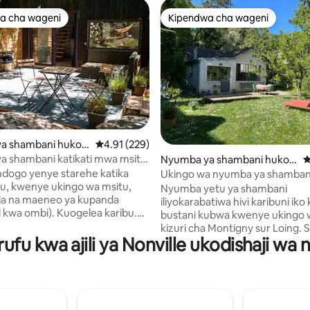
a cha wageni
Kipendwa cha wageni
a cha wageni
Kipendwa cha wageni
 wa 5 kati ya 5, tathmini 112
a shambani huko
Ukadiriaji wa wastani wa 4.91 kati ya 5, tathmi
4.91 (229)
-sur-Loing
a shambani katikati mwa msitu
Nyumba ya shambani huko
U
nebleau.
Montigny-sur-Loing
dogo yenye starehe katika
Ukingo wa nyumba ya shamban
vu, kwenye ukingo wa msitu,
iliyopangwa msituni karibu na
Nyumba yetu ya shambani
njia na maeneo ya kupanda
Fontainebleau
iliyokarabatiwa hivi karibuni iko 
 kwa ombi). Kuogelea karibu.
bustani kubwa kwenye ukingo wa 
a 10 kutembea kutoka kituo cha
kizuri cha Montigny sur Loing.
 Montigny-sur-Loing, dakika 55
ufu kwa ajili ya Nonville ukodishaji wa 
kujificha ya vijijini yenye aman
ris Gare de Lyon na dakika 10
ukingo wa msitu wa hekta 250
kutoka maduka yote kijijini.
Fontainebleau maarufu kwa m
yo na kitanda kikubwa cha sofa
Maduka yapo umbali wa dakika 
, televisheni ya kebo na Wi-Fi.
miguu. Kituo cha treni kilicho na treni za
a kamili. Chumba cha
moja kwa moja kwenda Paris G