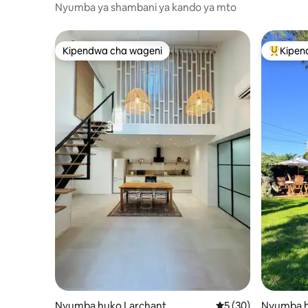
na Maeges
ives
Nyumba ya shambani ya kando ya mto
Kipendwa cha wageni
Kipen
Kipendwa cha wageni
Kipendw
Nyumba huko Larchant
Ukadiriaji wa wastan
5 (30)
Nyumba h