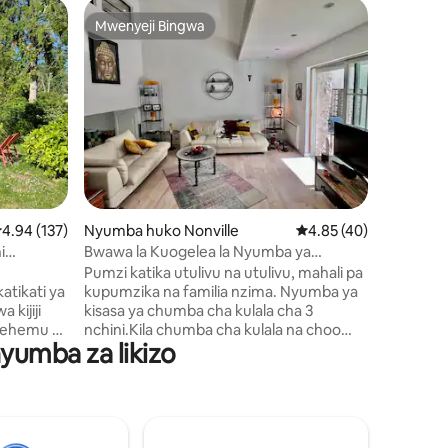
Nyumba h
Mwenyeji Bingwa
Kipend
Mwenyeji Bingwa
Kipend
Gîte Ô Lu
Njoo upa
upumzike
shambani
Nyumba y
ya 40 m2 i
la Lunain k
na Morêt 
katika n
ni 229
misitu na
kadiriaji wa wastani wa 4.94 kati ya 5, tathmini 137
4.94 (137)
Nyumba huko Nonville
Ukadiriaji wa wastani w
4.85 (40)
nyumba n
kukukari
i
Bwawa la Kuogelea la Nyumba ya
na jiko l
Mashambani ya Nonville
Pumzi katika utulivu na utulivu, mahali pa
Haipende
katikati ya
kupumzika na familia nzima. Nyumba ya
wa miaka
kijiji
kisasa ya chumba cha kulala cha 3
mto).
 Sehemu ya
nchini.Kila chumba cha kulala na choo
nyumba za likizo
i kwenye
chake cha kibinafsi. Nyumba
00 wa
imezungukwa na mazingira ya asili, na ina
awe yake.
bustani yake ndogo na eneo la bwawa la
5 kwa
kuogelea,sebule na jiko lenye vifaa.
Dakika 10 kutoka Nemour, dakika 20
are de
kutoka Fontainebleau (inayojulikana kwa