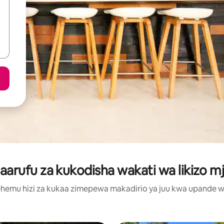
rufu za kukodisha wakati wa likizo mji
hemu hizi za kukaa zimepewa makadirio ya juu kwa upande wa m