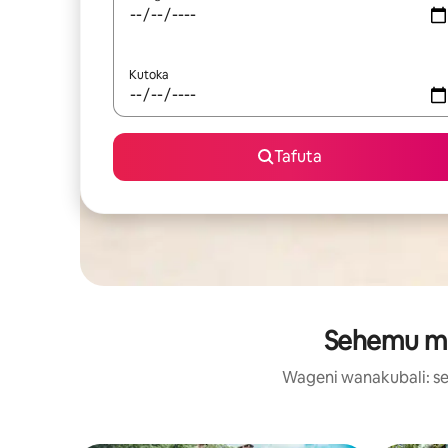
Kutoka
Tafuta
Sehemu maa
Wageni wanakubali: se