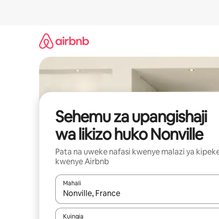
Ruka
kwenda
kwenye
maudhui
Sehemu za upangishaji
wa likizo huko Nonville
Pata na uweke nafasi kwenye malazi ya kipek
kwenye Airbnb
Mahali
Wakati matokeo yanapatikana, vinjari kwa kutumia
Kuingia