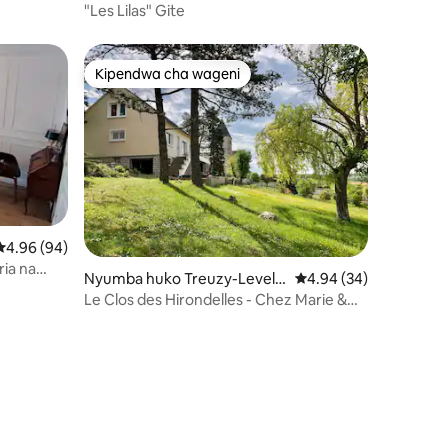
"Les Lilas" Gite
Kipendwa cha wageni
Kipendwa cha wageni
Ukadiriaji wa wastani wa 4.96 kati ya 5, tathmini 94
4.96 (94)
ria na
Nyumba huko Treuzy-Levela
Ukadiriaji wa wastani w
4.94 (34)
y
Le Clos des Hirondelles - Chez Marie &
Côme
ini 22