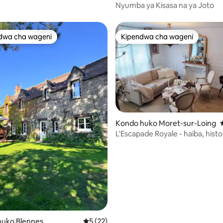
ho ya Bila Malipo Katikati
anne
Nyumba ya Kisasa na ya Joto
dwa cha wageni
Kipendwa cha wageni
a maarufu cha wageni
Kipendwa cha wageni
Kondo huko Moret-sur-Loing
L'Escapade Royale - haiba, histo
utamu
i wa 5 kati ya 5, tathmini 30
uko Blennes
Ukadiriaji wa wastani wa 5 kati ya 5, tathm
5 (22)