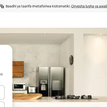
Baadhi ya taarifa imetafsiriwa kiotomatiki. 
Onyesha lugha ya awali
ee
 vitufe vya vishale vya juu na chini au uchunguze kwa kugusa au kute