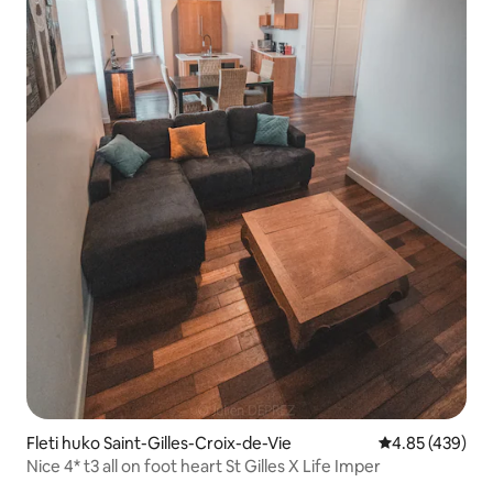
Fleti huko Saint-Gilles-Croix-de-Vie
Ukadiriaji wa w
4.85 (439)
Nice 4* t3 all on foot heart St Gilles X Life Imper