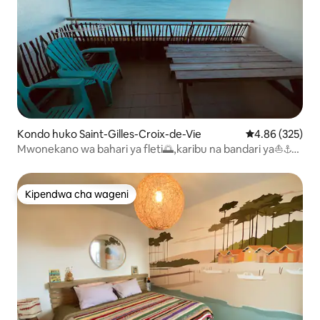
Kondo huko Saint-Gilles-Croix-de-Vie
Ukadiriaji wa w
4.86 (325)
Mwonekano wa bahari ya fleti🌅,karibu na bandari ya⛵️⚓️
maegesho ya kujitegemea🅿️ +Wi-Fi
Kipendwa cha wageni
Kipendwa cha wageni