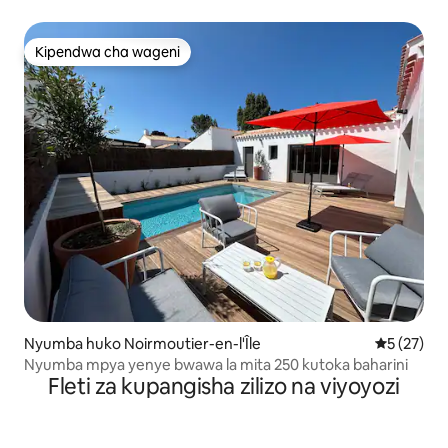
kutoka pwani ☀️⛱
Kipendwa cha wageni
Kipendwa cha wageni
Nyumba huko Noirmoutier-en-l'Île
Ukadiriaji 
5 (27)
Nyumba mpya yenye bwawa la mita 250 kutoka baharini
Fleti za kupangisha zilizo na viyoyozi