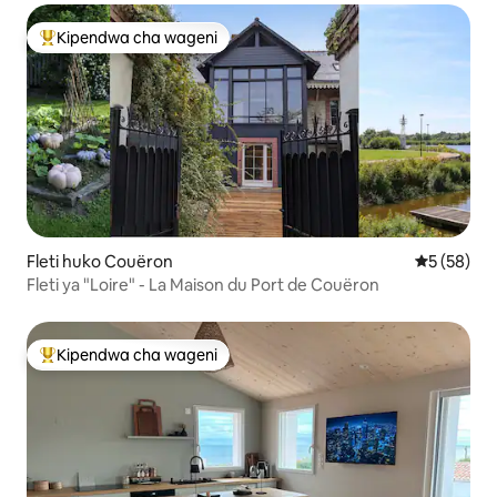
Kipendwa cha wageni
Kipendwa maarufu cha wageni
Fleti huko Couëron
Ukadiriaji 
5 (58)
Fleti ya "Loire" - La Maison du Port de Couëron
Kipendwa cha wageni
Kipendwa maarufu cha wageni