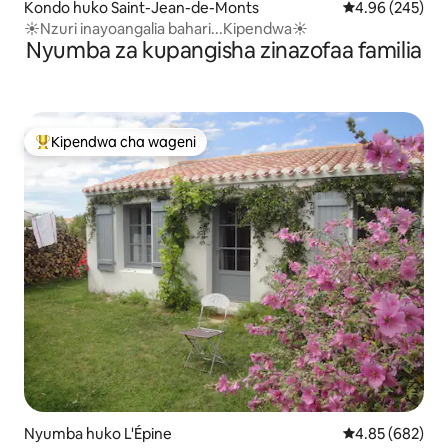
Kondo huko Saint-Jean-de-Monts
Ukadiriaji wa w
4.96 (245)
☀️Nzuri inayoangalia bahari...Kipendwa☀️
Nyumba za kupangisha zinazofaa familia
Kipendwa cha wageni
Kipendwa maarufu cha wageni
Nyumba huko L'Épine
Ukadiriaji wa w
4.85 (682)