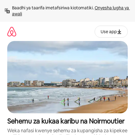
Ruka
Baadhi ya taarifa imetafsiriwa kiotomatiki. 
Onyesha lugha ya 
kwenda
awali
kwenye
maudhui
Use app
Sehemu za kukaa karibu na Noirmoutier
Weka nafasi kwenye sehemu za kupangisha za kipekee