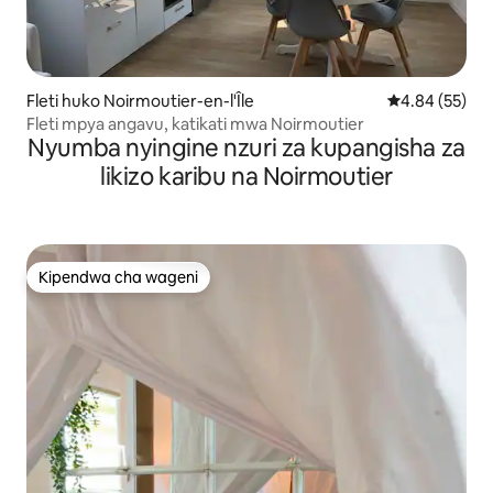
Fleti huko Noirmoutier-en-l'Île
Ukadiriaji wa 
4.84 (55)
Fleti mpya angavu, katikati mwa Noirmoutier
Nyumba nyingine nzuri za kupangisha za
likizo karibu na Noirmoutier
Kipendwa cha wageni
Kipendwa cha wageni