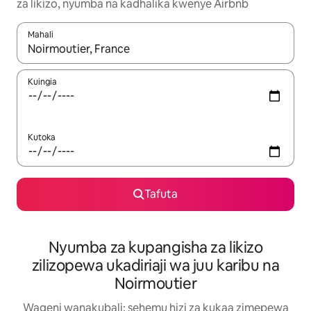
za likizo, nyumba na kadhalika kwenye Airbnb
Mahali
Wakati matokeo yanapatikana, vinjari kwa kutumia vitufe vya v
Kuingia
Kutoka
Tafuta
Nyumba za kupangisha za likizo
zilizopewa ukadiriaji wa juu karibu na
Noirmoutier
Wageni wanakubali: sehemu hizi za kukaa zimepewa