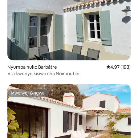
Nyumba huko Barbâtre
Ukadiriaji wa w
4.97 (193)
Vila kwenye kisiwa cha Noimoutier
Mwenyeji Bingwa
Mwenyeji Bingwa