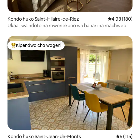
Kondo huko Saint-Hilaire-de-Riez
Ukadiriaji wa w
4.93 (180)
Ukaaji wa ndoto na mwonekano wa bahari na machweo
Kipendwa cha wageni
Kipendwa maarufu cha wageni
Kondo huko Saint-Jean-de-Monts
Ukadiriaji 
5 (115)