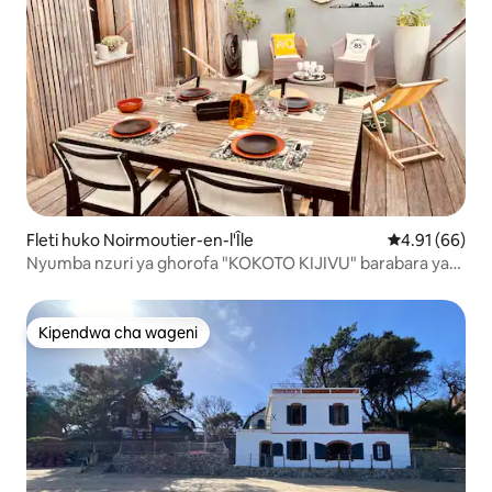
Fleti huko Noirmoutier-en-l'Île
Ukadiriaji wa 
4.91 (66)
Nyumba nzuri ya ghorofa "KOKOTO KIJIVU" barabara ya
watembea kwa miguu
Kipendwa cha wageni
Kipendwa cha wageni