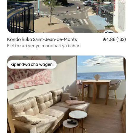
Kondo huko Saint-Jean-de-Monts
Ukadiriaji wa w
4.86 (132)
Fleti nzuri yenye mandhari ya bahari
Kipendwa cha wageni
Kipendwa cha wageni