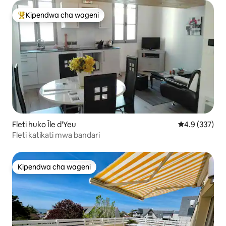
Kipendwa cha wageni
Kipendwa maarufu cha wageni
Fleti huko Île d'Yeu
Ukadiriaji wa 
4.9 (337)
Fleti katikati mwa bandari
Kipendwa cha wageni
Kipendwa cha wageni