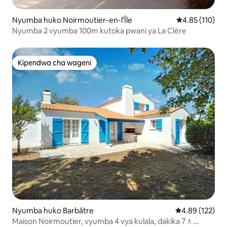
Nyumba huko Noirmoutier-en-l'Île
Ukadiriaji wa w
4.85 (110)
Nyumba 2 vyumba 100m kutoka pwani ya La Clère
Kipendwa cha wageni
Kipendwa cha wageni
Nyumba huko Barbâtre
Ukadiriaji wa w
4.89 (122)
Maison Noirmoutier, vyumba 4 vya kulala, dakika 7🚶‍