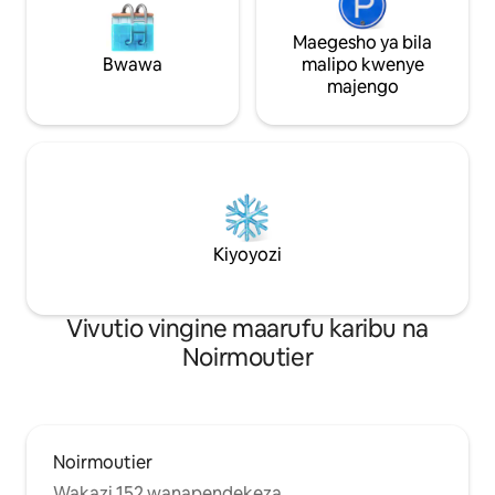
Maegesho ya bila
Bwawa
malipo kwenye
majengo
Kiyoyozi
Vivutio vingine maarufu karibu na
Noirmoutier
Noirmoutier
Wakazi 152 wanapendekeza