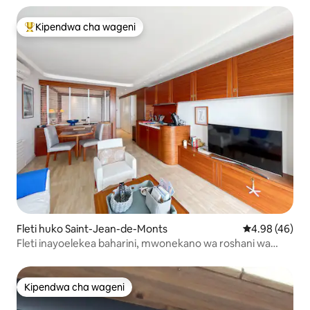
Kipendwa cha wageni
Kipendwa maarufu cha wageni
Fleti huko Saint-Jean-de-Monts
Ukadiriaji wa 
4.98 (46)
Fleti inayoelekea baharini, mwonekano wa roshani wa
digrii 180
Kipendwa cha wageni
Kipendwa cha wageni