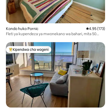
Kondo huko Pornic
Ukadiriaji wa w
4.95 (173)
Fleti ya kupendeza ya mwonekano wa bahari, mita 50
kutoka Thalasso!
Kipendwa cha wageni
Kipendwa maarufu cha wageni