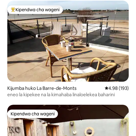
Kipendwa cha wageni
Kipendwa maarufu cha wageni
Kijumba huko La Barre-de-Monts
Ukadiriaji wa w
4.98 (193)
eneo la kipekee na la kimahaba linaloelekea baharini
Kipendwa cha wageni
Kipendwa cha wageni