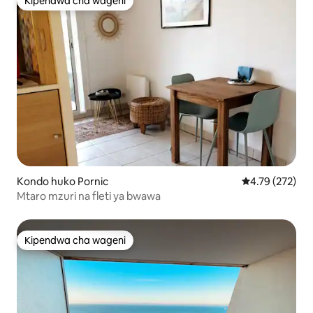
Kipendwa cha wageni
Kipendwa cha wageni
Kondo huko Pornic
Ukadiriaji wa w
4.79 (272)
Mtaro mzuri na fleti ya bwawa
Kipendwa cha wageni
Kipendwa cha wageni