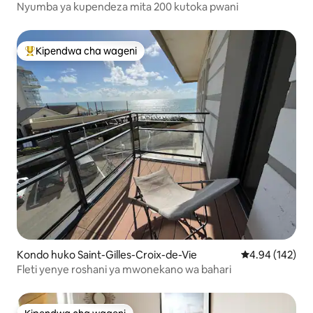
Nyumba ya kupendeza mita 200 kutoka pwani
Kipendwa cha wageni
Kipendwa maarufu cha wageni
Kondo huko Saint-Gilles-Croix-de-Vie
Ukadiriaji wa w
4.94 (142)
Fleti yenye roshani ya mwonekano wa bahari