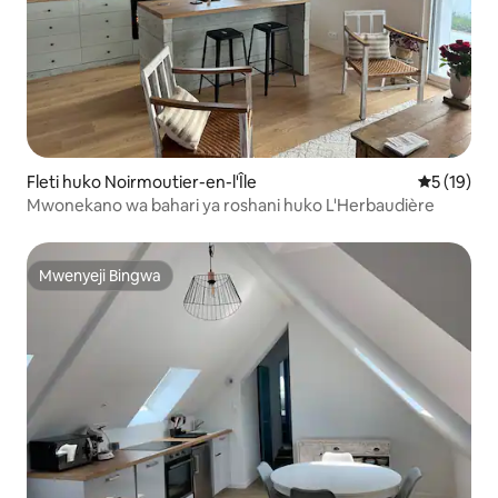
Fleti huko Noirmoutier-en-l'Île
Ukadiriaji 
5 (19)
Mwonekano wa bahari ya roshani huko L'Herbaudière
Mwenyeji Bingwa
Mwenyeji Bingwa