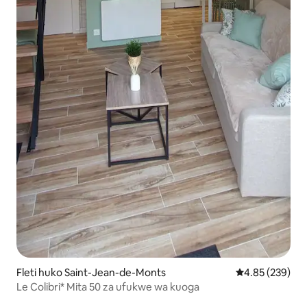
Fleti huko Saint-Jean-de-Monts
Ukadiriaji wa w
4.85 (239)
Le Colibri* Mita 50 za ufukwe wa kuoga