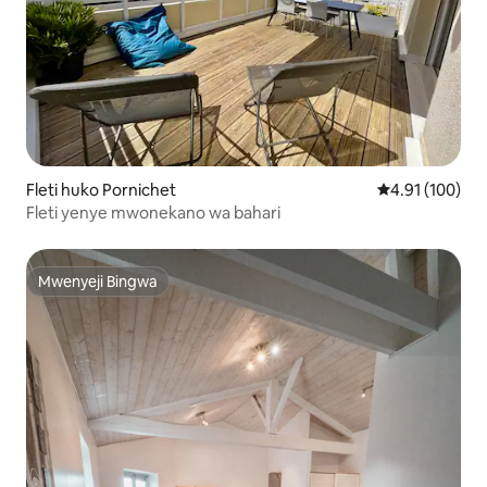
Fleti huko Pornichet
Ukadiriaji wa w
4.91 (100)
Fleti yenye mwonekano wa bahari
Mwenyeji Bingwa
Mwenyeji Bingwa