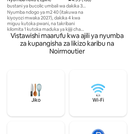
Unafaidika na ua 
bustani ya bucolic umbali wa dakika 3
mtaro usiotazamwa
kutembea kutoka ufukweni
Nyumba ndogo ya m2 40 (itakuwa na
Acapulco 2, jiko 
kiyoyozi mwaka 2027), dakika 4 kwa
Sehemu ya maeges
miguu kutoka pwani, na takribani
ya nyumba ya kupa
kilomita 1 kutoka maduka ya kijiji cha
kipekee linakuweze
Vistawishi maarufu kwa ajili ya nyumba
L'Epine. Kilomita 5 kutoka Noirmoutier
jiji kwa miguu katik
Inafaa kwa watu 2 tu Chumba cha kulala
za kupangisha za likizo karibu na
kina kitanda cha sentimita 160,
Noirmoutier
kinachounganishwa na bafu la bomba la
mvua na choo (hakina mlango, tazama
picha) Televisheni, Wi-Fi, Canal+ Sehemu
ya jikoni ina jiko la umeme, mikrowevu,
Nespresso, birika, mashine ya kahawa ya
kuchuja, kibaniko. BBQ, fanicha za
bustani Baiskeli 2 Maegesho Mashuka
yanatolewa bila malipo ya ziada
Jiko
Wi-Fi