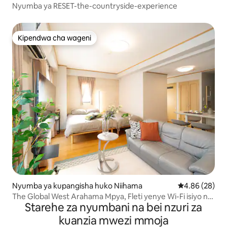
Nyumba ya RESET-the-countryside-experience
Kipendwa cha wageni
Kipendwa cha wageni
Nyumba ya kupangisha huko Niihama
Ukadiriaji wa 
4.86 (28)
The Global West Arahama Mpya, Fleti yenye Wi-Fi isiyo na
Starehe za nyumbani na bei nzuri za
kikomo na vitanda viwili
kuanzia mwezi mmoja