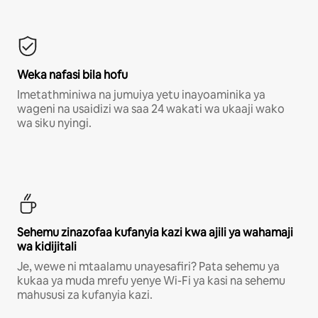
Weka nafasi bila hofu
Imetathminiwa na jumuiya yetu inayoaminika ya
wageni na usaidizi wa saa 24 wakati wa ukaaji wako
wa siku nyingi.
Sehemu zinazofaa kufanyia kazi kwa ajili ya wahamaji
wa kidijitali
Je, wewe ni mtaalamu unayesafiri? Pata sehemu ya
kukaa ya muda mrefu yenye Wi-Fi ya kasi na sehemu
mahususi za kufanyia kazi.