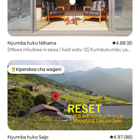
Nyumba huko Niihama
Ukadiriaji wa
4.88 (8)
[Mbwa mkubwa ni sawa | hadi watu 12] Kumbukumbu ya
Higashi Hira｜Nyumba ya kupangisha yenye vyumba 3,
sebule na jiko, bafu la nje, maegesho ya magari 4｜Shin-
Ikumahama, Ehime
Kipendwa cha wageni
Kipendwa maarufu cha wageni
Nyumba huko Saijo
Ukadiriaji wa 
4.97 (88)