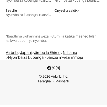
Nyumba za kupanga kuanzia mwezi mmoja
Nyumba za kupanga kuanzia mwezi mmoja
Seattle
Onyesha zaidi
Nyumba za kupanga kuanzia mwezi mmoja
*Baadhi ya vighairi vinaweza kutumika katika maeneo fulani
na kwa baadhi ya nyumba.
Airbnb
Japani
Jimbo la Ehime
Niihama
Nyumba za kupanga kuanzia mwezi mmoja
© 2026 Airbnb, Inc.
Faragha
Masharti