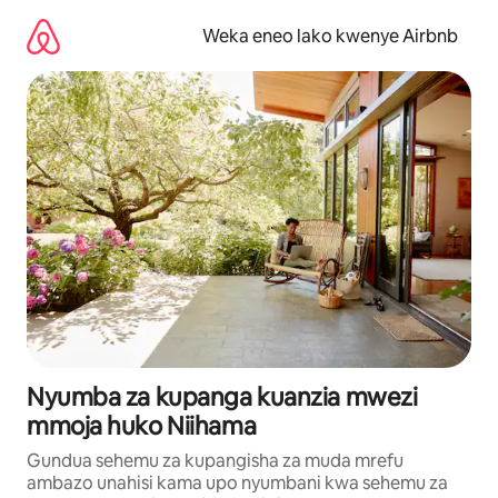
Ruka
kwenda
Weka eneo lako kwenye Airbnb
kwenye
maudhui
Nyumba za kupanga kuanzia mwezi
mmoja huko Niihama
Gundua sehemu za kupangisha za muda mrefu
ambazo unahisi kama upo nyumbani kwa sehemu za