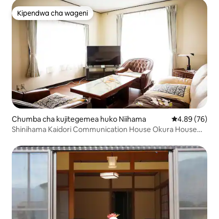
Kipendwa cha wageni
Kipendwa cha wageni
Chumba cha kujitegemea huko Niihama
Ukadiriaji wa 
4.89 (76)
Shinihama Kaidori Communication House Okura House
Single Room