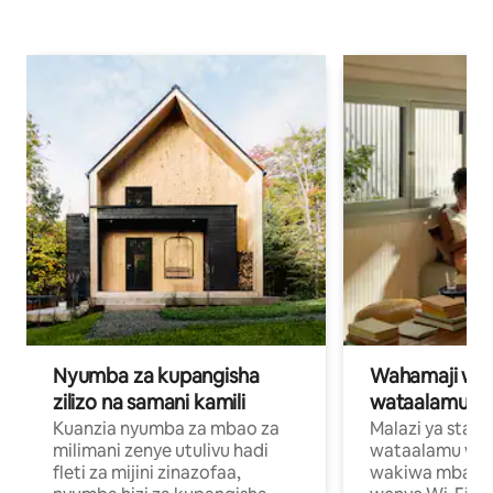
Nyumba za kupangisha
Wahamaji wa ki
zilizo na samani kamili
wataalamu wa
Kuanzia nyumba za mbao za
Malazi ya star
milimani zenye utulivu hadi
wataalamu wan
fleti za mijini zinazofaa,
wakiwa mbali na