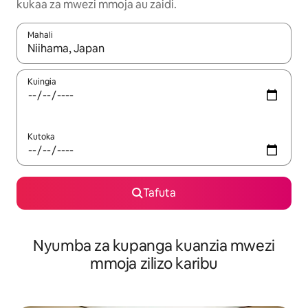
kukaa za mwezi mmoja au zaidi.
Mahali
Wakati matokeo yanapatikana, vinjari kwa kutumia vitufe vya v
Kuingia
Kutoka
Tafuta
Nyumba za kupanga kuanzia mwezi
mmoja zilizo karibu