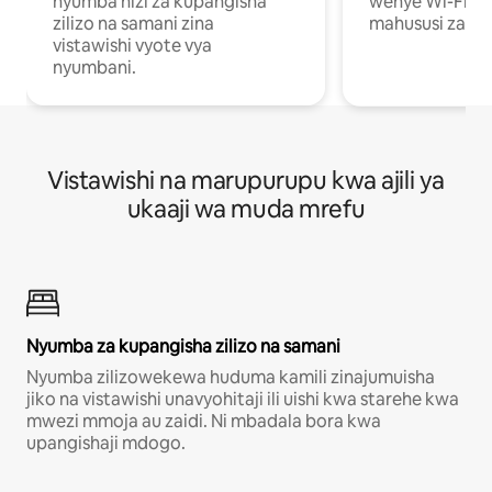
nyumba hizi za kupangisha
wenye Wi-Fi n
zilizo na samani zina
mahususi za kuf
vistawishi vyote vya
nyumbani.
Vistawishi na marupurupu kwa ajili ya
ukaaji wa muda mrefu
Nyumba za kupangisha zilizo na samani
Nyumba zilizowekewa huduma kamili zinajumuisha
jiko na vistawishi unavyohitaji ili uishi kwa starehe kwa
mwezi mmoja au zaidi. Ni mbadala bora kwa
upangishaji mdogo.