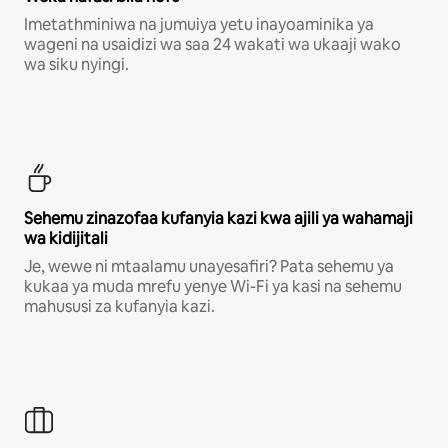
Imetathminiwa na jumuiya yetu inayoaminika ya
wageni na usaidizi wa saa 24 wakati wa ukaaji wako
wa siku nyingi.
Sehemu zinazofaa kufanyia kazi kwa ajili ya wahamaji
wa kidijitali
Je, wewe ni mtaalamu unayesafiri? Pata sehemu ya
kukaa ya muda mrefu yenye Wi-Fi ya kasi na sehemu
mahususi za kufanyia kazi.