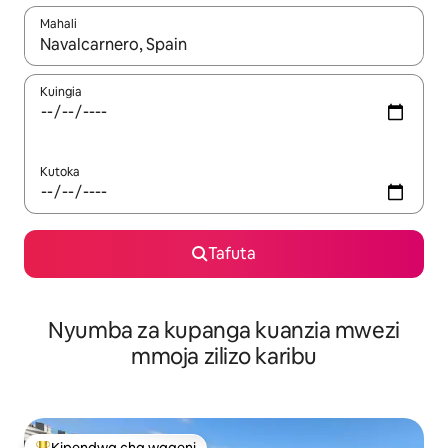
Mahali
Wakati matokeo yanapatikana, vinjari kwa kutumia vitufe vya v
Kuingia
Kutoka
Tafuta
Nyumba za kupanga kuanzia mwezi
mmoja zilizo karibu