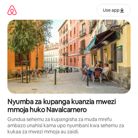
Ruka
kwenda
Use app
kwenye
maudhui
Nyumba za kupanga kuanzia mwezi
mmoja huko Navalcarnero
Gundua sehemu za kupangisha za muda mrefu
ambazo unahisi kama upo nyumbani kwa sehemu za
kukaa za mwezi mmoja au zaidi.