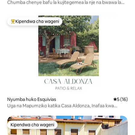
te
Chumba chenye bafu la kujitegemea la nje na bwawa la
kuogelea
Kipendwa cha wageni
Kipendwa maarufu cha wageni
Nyumba huko Esquivias
Ukadiriaji 
5 (16)
Uga na Mapumziko katika Casa Aldonza, Inafaa kwa
Familia
Kipendwa cha wageni
Kipendwa cha wageni