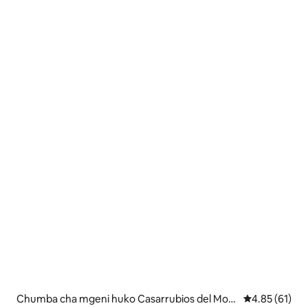
Chumba cha mgeni huko Casarrubios del Mon
Ukadiriaji wa 
4.85 (61)