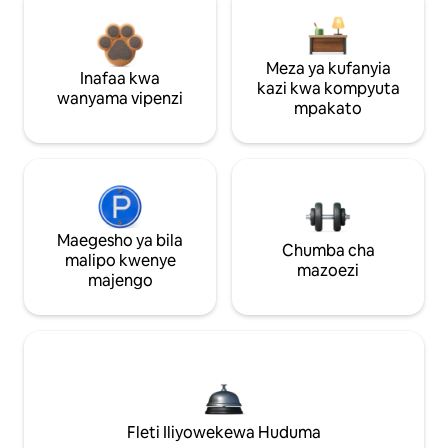
Meza ya kufanyia
Inafaa kwa
kazi kwa kompyuta
wanyama vipenzi
mpakato
Maegesho ya bila
Chumba cha
malipo kwenye
mazoezi
majengo
Fleti Iliyowekewa Huduma