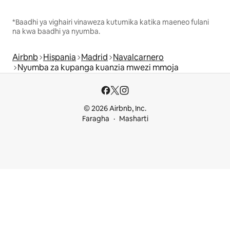
*Baadhi ya vighairi vinaweza kutumika katika maeneo fulani
na kwa baadhi ya nyumba.
Airbnb
Hispania
Madrid
Navalcarnero
Nyumba za kupanga kuanzia mwezi mmoja
© 2026 Airbnb, Inc.
Faragha
Masharti