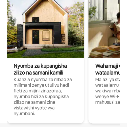
Nyumba za kupangisha
Wahamaji wa ki
zilizo na samani kamili
wataalamu wa
Kuanzia nyumba za mbao za
Malazi ya star
milimani zenye utulivu hadi
wataalamu wan
fleti za mijini zinazofaa,
wakiwa mbali na
nyumba hizi za kupangisha
wenye Wi-Fi n
zilizo na samani zina
mahususi za kuf
vistawishi vyote vya
nyumbani.