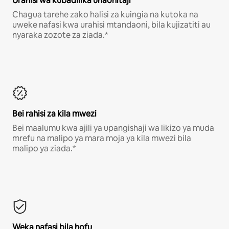
Urahisi wa kubadilika unaohitaji
Chagua tarehe zako halisi za kuingia na kutoka na
uweke nafasi kwa urahisi mtandaoni, bila kujizatiti au
nyaraka zozote za ziada.*
Bei rahisi za kila mwezi
Bei maalumu kwa ajili ya upangishaji wa likizo ya muda
mrefu na malipo ya mara moja ya kila mwezi bila
malipo ya ziada.*
Weka nafasi bila hofu