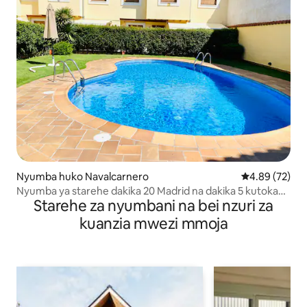
Nyumba huko Navalcarnero
Ukadiriaji wa 
4.89 (72)
Nyumba ya starehe dakika 20 Madrid na dakika 5 kutoka
Starehe za nyumbani na bei nzuri za
Mostoles
kuanzia mwezi mmoja