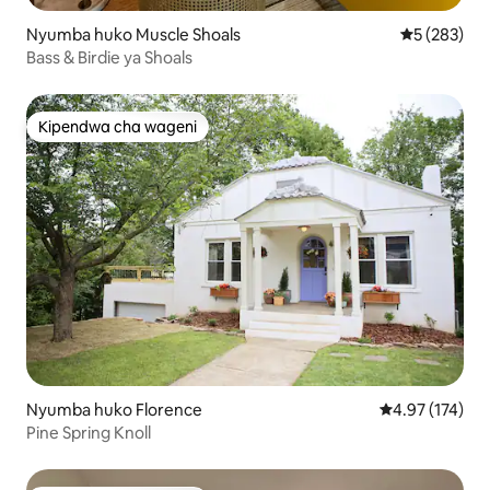
Nyumba huko Muscle Shoals
Ukadiriaji w
5 (283)
Bass & Birdie ya Shoals
Kipendwa cha wageni
Kipendwa cha wageni
Nyumba huko Florence
Ukadiriaji wa w
4.97 (174)
Pine Spring Knoll