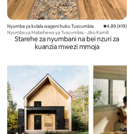
Nyumba ya kulala wageni huko Tuscumbia
Ukadiriaji wa w
4.89 (419)
Nyumba ya Mabehewa ya Tuscumbia - Jiko Kamili
Starehe za nyumbani na bei nzuri za
kuanzia mwezi mmoja