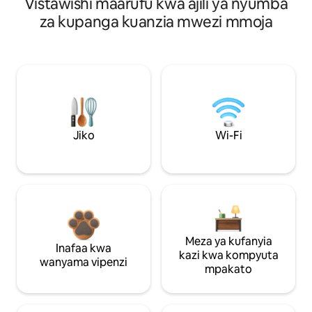
Vistawishi maarufu kwa ajili ya nyumba
za kupanga kuanzia mwezi mmoja
Jiko
Wi-Fi
Meza ya kufanyia
Inafaa kwa
kazi kwa kompyuta
wanyama vipenzi
mpakato