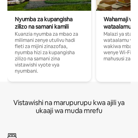
Nyumba za kupangisha
Wahamaji wa ki
zilizo na samani kamili
wataalamu wa
Kuanzia nyumba za mbao za
Malazi ya star
milimani zenye utulivu hadi
wataalamu wan
fleti za mijini zinazofaa,
wakiwa mbali na
nyumba hizi za kupangisha
wenye Wi-Fi n
zilizo na samani zina
mahususi za kuf
vistawishi vyote vya
nyumbani.
Vistawishi na marupurupu kwa ajili ya
ukaaji wa muda mrefu