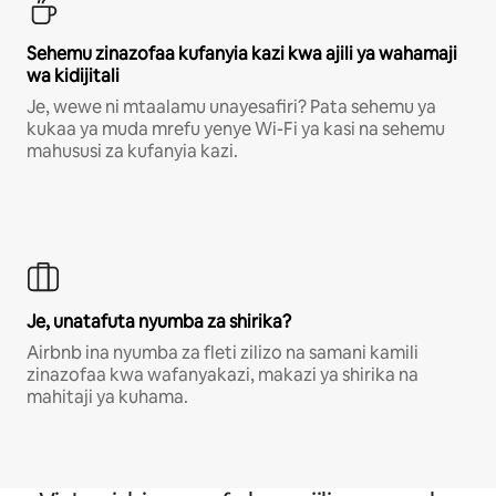
Sehemu zinazofaa kufanyia kazi kwa ajili ya wahamaji
wa kidijitali
Je, wewe ni mtaalamu unayesafiri? Pata sehemu ya
kukaa ya muda mrefu yenye Wi-Fi ya kasi na sehemu
mahususi za kufanyia kazi.
Je, unatafuta nyumba za shirika?
Airbnb ina nyumba za fleti zilizo na samani kamili
zinazofaa kwa wafanyakazi, makazi ya shirika na
mahitaji ya kuhama.