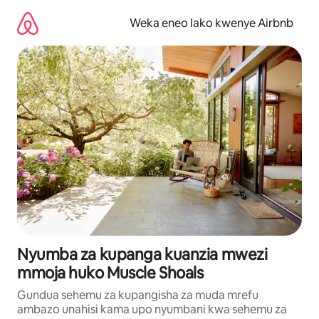
Ruka
kwenda
Weka eneo lako kwenye Airbnb
kwenye
maudhui
Nyumba za kupanga kuanzia mwezi
mmoja huko Muscle Shoals
Gundua sehemu za kupangisha za muda mrefu
ambazo unahisi kama upo nyumbani kwa sehemu za