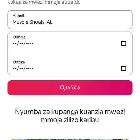
kukaa za mwezi mmoja au zaidi.
Mahali
Wakati matokeo yanapatikana, vinjari kwa kutumia vitufe vya v
Kuingia
Kutoka
Tafuta
Nyumba za kupanga kuanzia mwezi
mmoja zilizo karibu