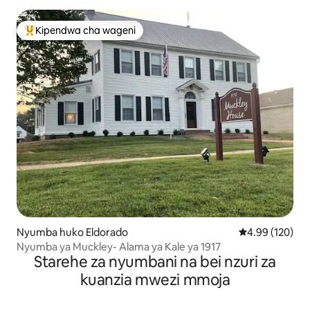
Kipendwa cha wageni
Kipendwa maarufu cha wageni
Nyumba huko Eldorado
Ukadiriaji wa w
4.99 (120)
Nyumba ya Muckley- Alama ya Kale ya 1917
Starehe za nyumbani na bei nzuri za
kuanzia mwezi mmoja