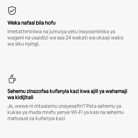
Weka nafasi bila hofu
Imetathminiwa na jumuiya yetu inayoaminika ya
wageni na usaidizi wa saa 24 wakati wa ukaaji wako
wa siku nyingi.
Sehemu zinazofaa kufanyia kazi kwa ajili ya wahamaji
wa kidijitali
Je, wewe ni mtaalamu unayesafiri? Pata sehemu ya
kukaa ya muda mrefu yenye Wi-Fi ya kasi na sehemu
mahususi za kufanyia kazi.