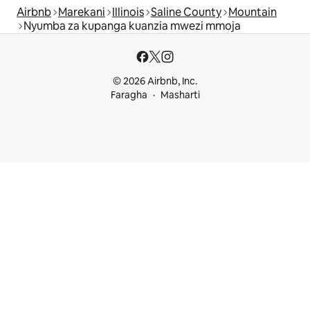
Airbnb
Marekani
Illinois
Saline County
Mountain
Nyumba za kupanga kuanzia mwezi mmoja
© 2026 Airbnb, Inc.
Faragha
Masharti