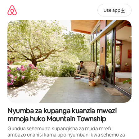
Ruka
kwenda
Use app
kwenye
maudhui
Nyumba za kupanga kuanzia mwezi
mmoja huko Mountain Township
Gundua sehemu za kupangisha za muda mrefu
ambazo unahisi kama upo nyumbani kwa sehemu za