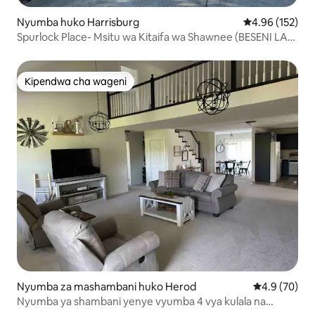
Nyumba huko Harrisburg
Ukadiriaji wa w
4.96 (152)
Spurlock Place- Msitu wa Kitaifa wa Shawnee (BESENI LA
MAJI MOTO)
Kipendwa cha wageni
Kipendwa cha wageni
Nyumba za mashambani huko Herod
Ukadiriaji wa
4.9 (70)
Nyumba ya shambani yenye vyumba 4 vya kulala na
mabafu 3