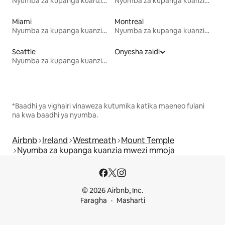
Nyumba za kupanga kuanzia mwezi mmoja
Nyumba za kupanga kuanzia mwezi mmoja
Miami
Montreal
Nyumba za kupanga kuanzia mwezi mmoja
Nyumba za kupanga kuanzia mwezi mmoja
Seattle
Onyesha zaidi
Nyumba za kupanga kuanzia mwezi mmoja
*Baadhi ya vighairi vinaweza kutumika katika maeneo fulani
na kwa baadhi ya nyumba.
Airbnb
Ireland
Westmeath
Mount Temple
Nyumba za kupanga kuanzia mwezi mmoja
© 2026 Airbnb, Inc.
Faragha
Masharti