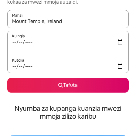
kukaa za mwezi mmoja au zaidi.
Mahali
Wakati matokeo yanapatikana, vinjari kwa kutumia vitufe vya v
Kuingia
Kutoka
Tafuta
Nyumba za kupanga kuanzia mwezi
mmoja zilizo karibu