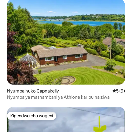
Nyumba huko Capnakelly
Ukadiriaji
5 (9)
Nyumba ya mashambani ya Athlone karibu na ziwa
Kipendwa cha wageni
Kipendwa cha wageni