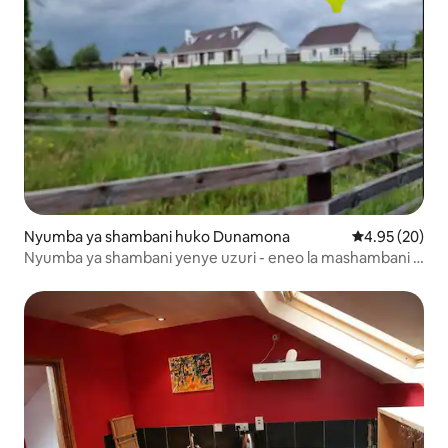
Nyumba ya shambani huko Dunamona
Ukadiriaji wa 
4.95 (20)
Nyumba ya shambani yenye uzuri - eneo la mashambani la
Athlone