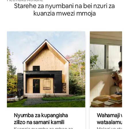
Starehe za nyumbani na bei nzuri za
kuanzia mwezi mmoja
Nyumba za kupangisha
Wahamaji wa ki
zilizo na samani kamili
wataalamu wa