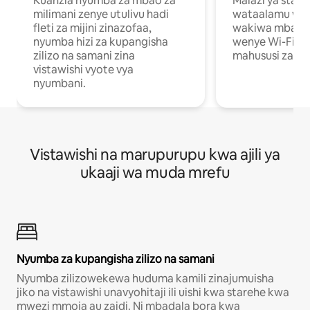
Kuanzia nyumba za mbao za
Malazi ya star
milimani zenye utulivu hadi
wataalamu wan
fleti za mijini zinazofaa,
wakiwa mbali na
nyumba hizi za kupangisha
wenye Wi-Fi n
zilizo na samani zina
mahususi za kuf
vistawishi vyote vya
nyumbani.
Vistawishi na marupurupu kwa ajili ya
ukaaji wa muda mrefu
Nyumba za kupangisha zilizo na samani
Nyumba zilizowekewa huduma kamili zinajumuisha
jiko na vistawishi unavyohitaji ili uishi kwa starehe kwa
mwezi mmoja au zaidi. Ni mbadala bora kwa