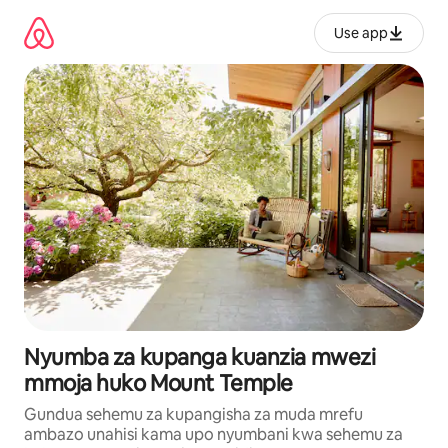
Ruka
kwenda
Use app
kwenye
maudhui
Nyumba za kupanga kuanzia mwezi
mmoja huko Mount Temple
Gundua sehemu za kupangisha za muda mrefu
ambazo unahisi kama upo nyumbani kwa sehemu za