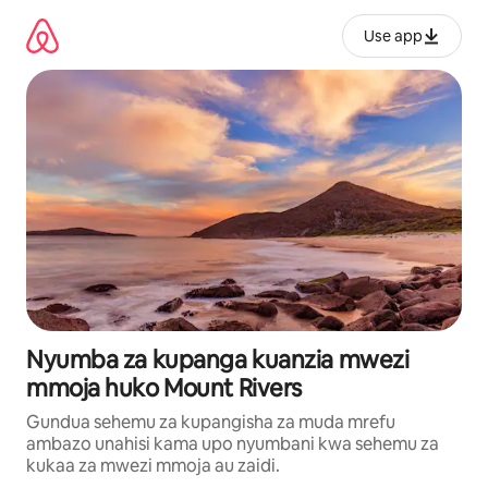
Ruka
kwenda
Use app
kwenye
maudhui
Nyumba za kupanga kuanzia mwezi
mmoja huko Mount Rivers
Gundua sehemu za kupangisha za muda mrefu
ambazo unahisi kama upo nyumbani kwa sehemu za
kukaa za mwezi mmoja au zaidi.