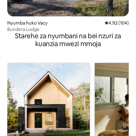
Nyumba huko Vacy
Ukadiriaji wa w
4.92 (104)
Bundera Lodge
Starehe za nyumbani na bei nzuri za
kuanzia mwezi mmoja