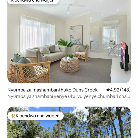
Kipendwa cha wageni
Kipendwa cha wageni
Nyumba za mashambani huko Duns Creek
Ukadiriaji wa w
4.92 (148)
Nyumba ya shambani yenye utulivu yenye chumba 1 cha
kulala
Kipendwa cha wageni
Kipendwa maarufu cha wageni