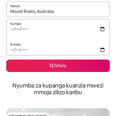
Mahali
Wakati matokeo yanapatikana, vinjari kwa kutumia vitufe vya v
Kuingia
Kutoka
Tafuta
Nyumba za kupanga kuanzia mwezi
mmoja zilizo karibu