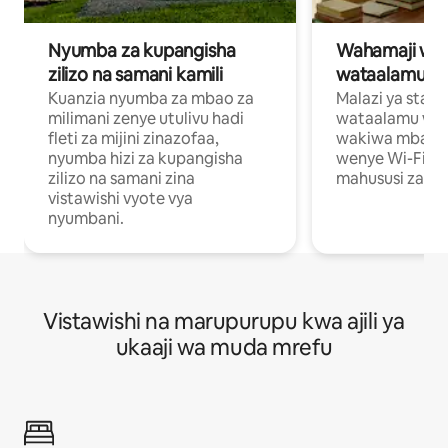
Nyumba za kupangisha
Wahamaji wa ki
zilizo na samani kamili
wataalamu wa
Kuanzia nyumba za mbao za
Malazi ya star
milimani zenye utulivu hadi
wataalamu wan
fleti za mijini zinazofaa,
wakiwa mbali na
nyumba hizi za kupangisha
wenye Wi-Fi n
zilizo na samani zina
mahususi za kuf
vistawishi vyote vya
nyumbani.
Vistawishi na marupurupu kwa ajili ya
ukaaji wa muda mrefu