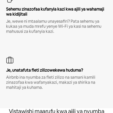
Sehemu zinazofaa kufanyia kazi kwa ajili ya wahamaji
wa kidijitali
Je, wewe ni mtaalamu unayesafiri? Pata sehemu ya
kukaa ya muda mrefu yenye Wi-Fi ya kasi na sehemu
mahususi za kufanyia kazi.
Je, unatafuta fleti zilizowekewa huduma?
Airbnb ina nyumba za fleti zilizo na samani kamili
zinazofaa kwa wafanyakazi, makazi ya shirika na
mahitaji ya kuhama.
Vistawishi maarufu kwa ajili ya nyumba