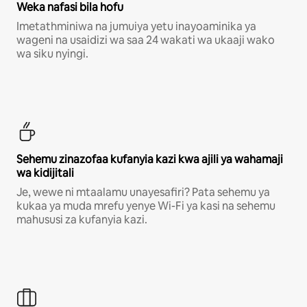
Weka nafasi bila hofu
Imetathminiwa na jumuiya yetu inayoaminika ya
wageni na usaidizi wa saa 24 wakati wa ukaaji wako
wa siku nyingi.
Sehemu zinazofaa kufanyia kazi kwa ajili ya wahamaji
wa kidijitali
Je, wewe ni mtaalamu unayesafiri? Pata sehemu ya
kukaa ya muda mrefu yenye Wi-Fi ya kasi na sehemu
mahususi za kufanyia kazi.