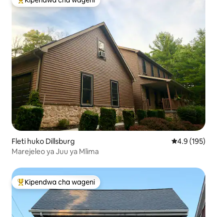
Kipendwa cha wageni
Kipendwa maarufu cha wageni
Fleti huko Dillsburg
Ukadiriaji wa 
4.9 (195)
Marejeleo ya Juu ya Mlima
Kipendwa cha wageni
Kipendwa maarufu cha wageni