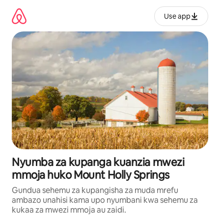
Ruka
kwenda
Use app
kwenye
maudhui
Nyumba za kupanga kuanzia mwezi
mmoja huko Mount Holly Springs
Gundua sehemu za kupangisha za muda mrefu
ambazo unahisi kama upo nyumbani kwa sehemu za
kukaa za mwezi mmoja au zaidi.