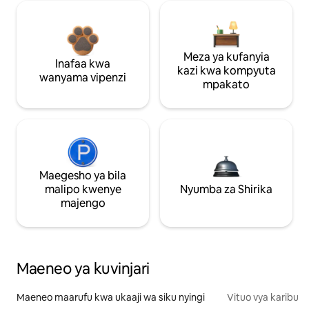
Meza ya kufanyia
Inafaa kwa
kazi kwa kompyuta
wanyama vipenzi
mpakato
Maegesho ya bila
malipo kwenye
Nyumba za Shirika
majengo
Maeneo ya kuvinjari
Maeneo maarufu kwa ukaaji wa siku nyingi
Vituo vya karibu