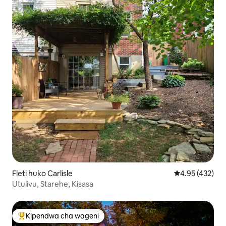
Fleti huko Carlisle
Ukadiriaji wa w
4.95 (432)
Utulivu, Starehe, Kisasa
Kipendwa cha wageni
Kipendwa maarufu cha wageni