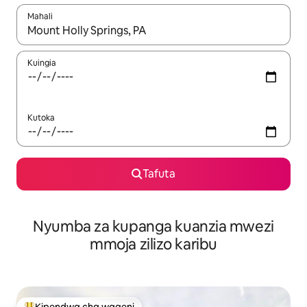
Mahali
Wakati matokeo yanapatikana, vinjari kwa kutumia vitufe vya v
Kuingia
Kutoka
Tafuta
Nyumba za kupanga kuanzia mwezi
mmoja zilizo karibu