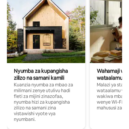
Nyumba za kupangisha
Wahamaji wa ki
zilizo na samani kamili
wataalamu wa
Kuanzia nyumba za mbao za
Malazi ya star
milimani zenye utulivu hadi
wataalamu wan
fleti za mijini zinazofaa,
wakiwa mbali na
nyumba hizi za kupangisha
wenye Wi-Fi n
zilizo na samani zina
mahususi za kuf
vistawishi vyote vya
nyumbani.