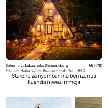
Sehemu ya kukaa huko Shippensburg
Ukadiriaji w
5 (478)
Fremu ~ Haiba Nature Escape ~ Moto Tub ~ BBQ
Starehe za nyumbani na bei nzuri za
kuanzia mwezi mmoja