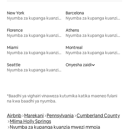
New York
Barcelona
Nyumba za kupanga kuanzia mwezi mmoja
Nyumba za kupanga kuanzia mwezi mmoja
Florence
Athens
Nyumba za kupanga kuanzia mwezi mmoja
Nyumba za kupanga kuanzia mwezi mmoja
Miami
Montreal
Nyumba za kupanga kuanzia mwezi mmoja
Nyumba za kupanga kuanzia mwezi mmoja
Seattle
Onyesha zaidi
Nyumba za kupanga kuanzia mwezi mmoja
*Baadhi ya vighairi vinaweza kutumika katika maeneo fulani
na kwa baadhi ya nyumba.
Airbnb
Marekani
Pennsylvania
Cumberland County
Mlima Holly Springs
Nyumba za kupanga kuanzia mwezi mmoja