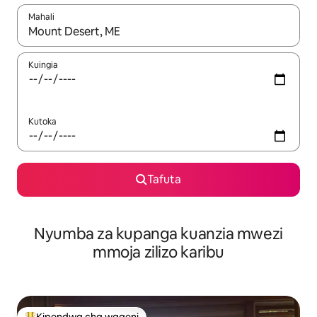
Mahali
Wakati matokeo yanapatikana, vinjari kwa kutumia vitufe vya v
Kuingia
Kutoka
Tafuta
Nyumba za kupanga kuanzia mwezi
mmoja zilizo karibu