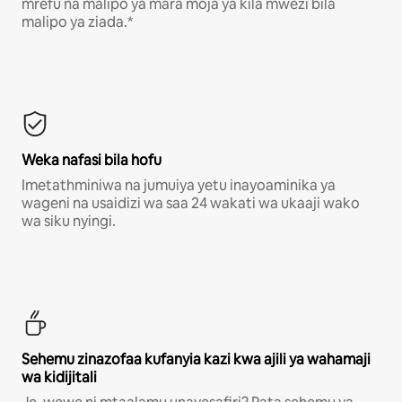
mrefu na malipo ya mara moja ya kila mwezi bila
malipo ya ziada.*
Weka nafasi bila hofu
Imetathminiwa na jumuiya yetu inayoaminika ya
wageni na usaidizi wa saa 24 wakati wa ukaaji wako
wa siku nyingi.
Sehemu zinazofaa kufanyia kazi kwa ajili ya wahamaji
wa kidijitali