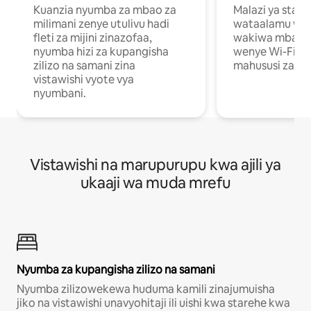
Kuanzia nyumba za mbao za
Malazi ya star
milimani zenye utulivu hadi
wataalamu wan
fleti za mijini zinazofaa,
wakiwa mbali na
nyumba hizi za kupangisha
wenye Wi-Fi n
zilizo na samani zina
mahususi za kuf
vistawishi vyote vya
nyumbani.
Vistawishi na marupurupu kwa ajili ya
ukaaji wa muda mrefu
Nyumba za kupangisha zilizo na samani
Nyumba zilizowekewa huduma kamili zinajumuisha
jiko na vistawishi unavyohitaji ili uishi kwa starehe kwa