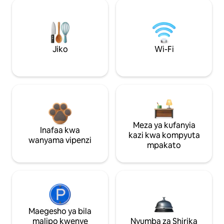
Jiko
Wi-Fi
Meza ya kufanyia
Inafaa kwa
kazi kwa kompyuta
wanyama vipenzi
mpakato
Maegesho ya bila
malipo kwenye
Nyumba za Shirika