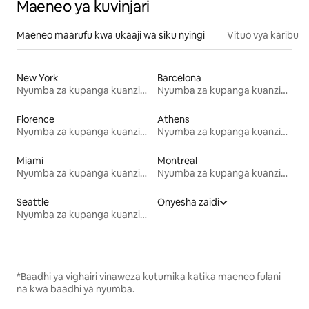
Maeneo ya kuvinjari
Maeneo maarufu kwa ukaaji wa siku nyingi
Vituo vya karibu
New York
Barcelona
Nyumba za kupanga kuanzia mwezi mmoja
Nyumba za kupanga kuanzia mwezi mmoja
Florence
Athens
Nyumba za kupanga kuanzia mwezi mmoja
Nyumba za kupanga kuanzia mwezi mmoja
Miami
Montreal
Nyumba za kupanga kuanzia mwezi mmoja
Nyumba za kupanga kuanzia mwezi mmoja
Seattle
Onyesha zaidi
Nyumba za kupanga kuanzia mwezi mmoja
*Baadhi ya vighairi vinaweza kutumika katika maeneo fulani
na kwa baadhi ya nyumba.