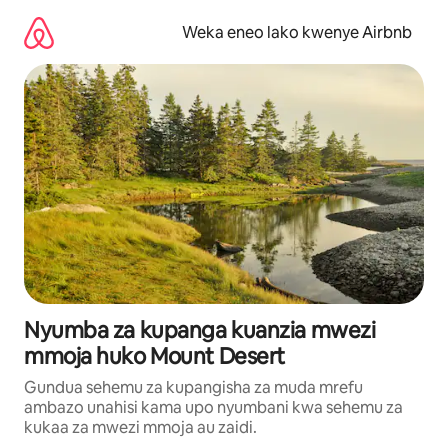
Ruka
kwenda
Weka eneo lako kwenye Airbnb
kwenye
maudhui
Nyumba za kupanga kuanzia mwezi
mmoja huko Mount Desert
Gundua sehemu za kupangisha za muda mrefu
ambazo unahisi kama upo nyumbani kwa sehemu za
kukaa za mwezi mmoja au zaidi.