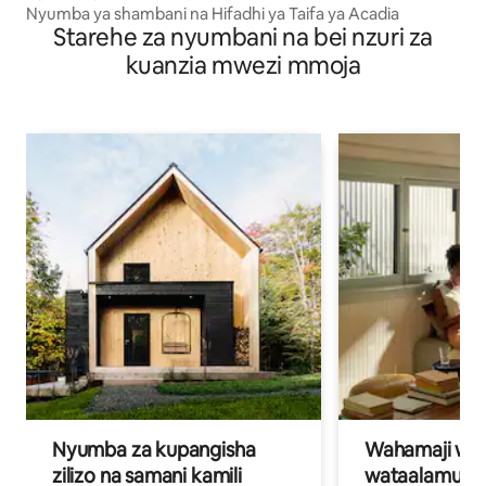
Nyumba ya shambani na Hifadhi ya Taifa ya Acadia
Starehe za nyumbani na bei nzuri za
kuanzia mwezi mmoja
Nyumba za kupangisha
Wahamaji wa ki
zilizo na samani kamili
wataalamu wa