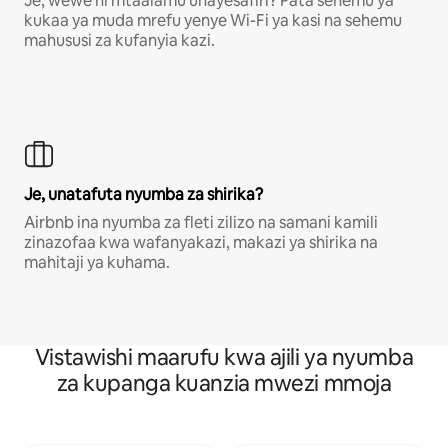
Je, wewe ni mtaalamu unayesafiri? Pata sehemu ya
kukaa ya muda mrefu yenye Wi-Fi ya kasi na sehemu
mahususi za kufanyia kazi.
Je, unatafuta nyumba za shirika?
Airbnb ina nyumba za fleti zilizo na samani kamili
zinazofaa kwa wafanyakazi, makazi ya shirika na
mahitaji ya kuhama.
Vistawishi maarufu kwa ajili ya nyumba
za kupanga kuanzia mwezi mmoja