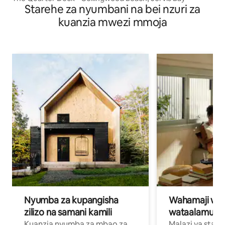
Starehe za nyumbani na bei nzuri za
kuanzia mwezi mmoja
Nyumba za kupangisha
Wahamaji wa ki
zilizo na samani kamili
wataalamu wa
Kuanzia nyumba za mbao za
Malazi ya star