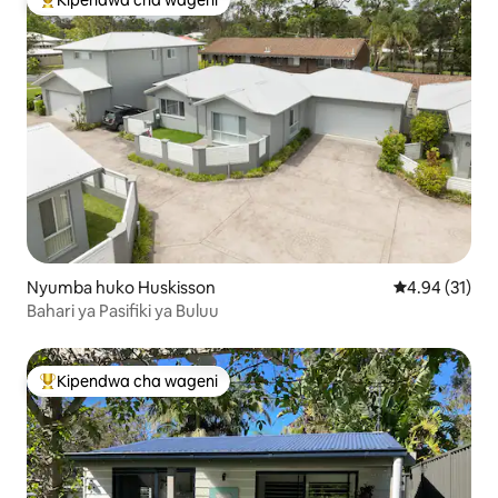
Kipendwa cha wageni
Kipendwa maarufu cha wageni
Nyumba huko Huskisson
Ukadiriaji wa 
4.94 (31)
Bahari ya Pasifiki ya Buluu
Kipendwa cha wageni
Kipendwa maarufu cha wageni