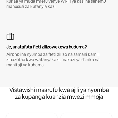
kukaa ya muda mrefu yenye Wi-Fi ya kasi na sehemu
mahususi za kufanyia kazi.
Je, unatafuta fleti zilizowekewa huduma?
Airbnb ina nyumba za fleti zilizo na samani kamili
zinazofaa kwa wafanyakazi, makazi ya shirika na
mahitaji ya kuhama.
Vistawishi maarufu kwa ajili ya nyumba
za kupanga kuanzia mwezi mmoja