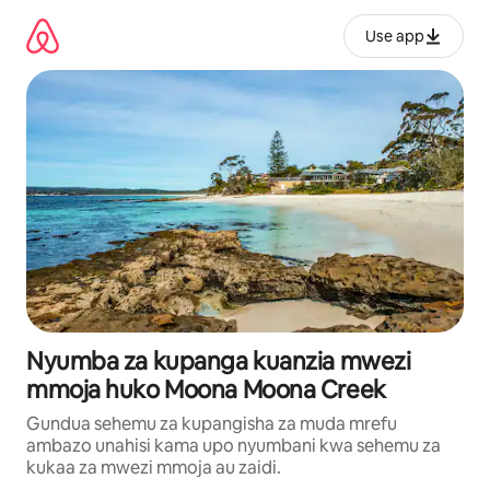
Ruka
kwenda
Use app
kwenye
maudhui
Nyumba za kupanga kuanzia mwezi
mmoja huko Moona Moona Creek
Gundua sehemu za kupangisha za muda mrefu
ambazo unahisi kama upo nyumbani kwa sehemu za
kukaa za mwezi mmoja au zaidi.