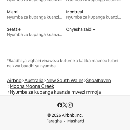
Miami
Montreal
Nyumba za kupanga kuanzia mwezi mmoja
Nyumba za kupanga kuanzia mwezi mmoja
Seattle
Onyesha zaidi
Nyumba za kupanga kuanzia mwezi mmoja
*Baadhi ya vighairi vinaweza kutumika katika maeneo fulani
na kwa baadhi ya nyumba.
Airbnb
Australia
New South Wales
Shoalhaven
Moona Moona Creek
Nyumba za kupanga kuanzia mwezi mmoja
© 2026 Airbnb, Inc.
Faragha
Masharti