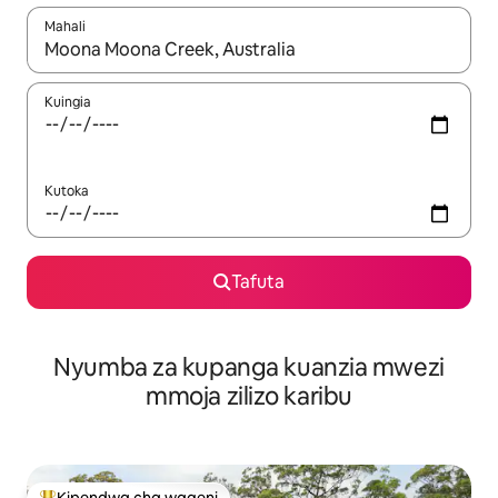
Mahali
Wakati matokeo yanapatikana, vinjari kwa kutumia vitufe vya v
Kuingia
Kutoka
Tafuta
Nyumba za kupanga kuanzia mwezi
mmoja zilizo karibu