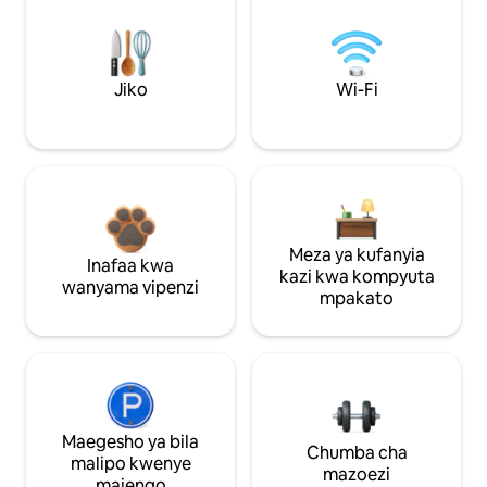
Jiko
Wi-Fi
Meza ya kufanyia
Inafaa kwa
kazi kwa kompyuta
wanyama vipenzi
mpakato
Maegesho ya bila
Chumba cha
malipo kwenye
mazoezi
majengo