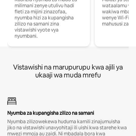
milimani zenye utulivu hadi
wataalamu wan
fleti za mijini zinazofaa,
wakiwa mbali na
nyumba hizi za kupangisha
wenye Wi-Fi n
zilizo na samani zina
mahususi za kuf
vistawishi vyote vya
nyumbani.
Vistawishi na marupurupu kwa ajili ya
ukaaji wa muda mrefu
Nyumba za kupangisha zilizo na samani
Nyumba zilizowekewa huduma kamili zinajumuisha
jiko na vistawishi unavyohitaji ili uishi kwa starehe kwa
mwezi mmoja au zaidi. Ni mbadala bora kwa