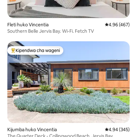
Fleti huko Vincentia
Ukadiriaji wa w
4.96 (467)
Southern Belle Jervis Bay. Wi-Fi. Fetch TV
Kipendwa cha wageni
Kipendwa maarufu cha wageni
Kijumba huko Vincentia
Ukadiriaji wa w
4.94 (345)
The Quarter Deck - Collingwood Beach, Jervis Bay