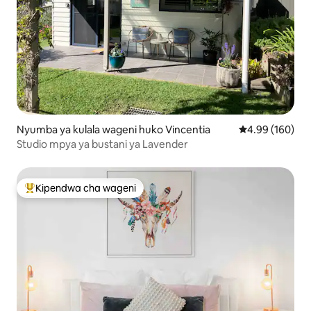
Nyumba ya kulala wageni huko Vincentia
Ukadiriaji wa w
4.99 (160)
Studio mpya ya bustani ya Lavender
Kipendwa cha wageni
Kipendwa maarufu cha wageni