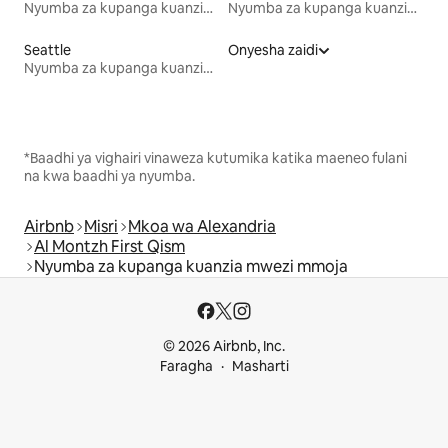
Nyumba za kupanga kuanzia mwezi mmoja
Nyumba za kupanga kuanzia mwezi mmoja
Seattle
Onyesha zaidi
Nyumba za kupanga kuanzia mwezi mmoja
*Baadhi ya vighairi vinaweza kutumika katika maeneo fulani
na kwa baadhi ya nyumba.
Airbnb
Misri
Mkoa wa Alexandria
Al Montzh First Qism
Nyumba za kupanga kuanzia mwezi mmoja
© 2026 Airbnb, Inc.
Faragha
Masharti