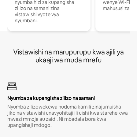
nyumba hizi za kupangisha
wenye Wi-Fi n
zilizo na samani zina
mahususi za kuf
vistawishi vyote vya
nyumbani.
Vistawishi na marupurupu kwa ajili ya
ukaaji wa muda mrefu
Nyumba za kupangisha zilizo na samani
Nyumba zilizowekewa huduma kamili zinajumuisha
jiko na vistawishi unavyohitaji ili uishi kwa starehe kwa
mwezi mmoja au zaidi. Ni mbadala bora kwa
upangishaji mdogo.