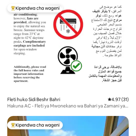
Kipendwa cha wageni
Kipendwa maarufu cha wageni
Fleti huko Sidi Beshr Bahri
Ukadiriaji wa 
4.97 (31)
Hakuna AC - Fleti ya Mwonekano wa Bahari ya Zamani ya
Kisasa
Kipendwa cha wageni
Kipendwa maarufu cha wageni