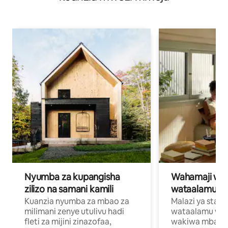
Nyumba za kupangisha
Wahamaji wa ki
zilizo na samani kamili
wataalamu wa
Kuanzia nyumba za mbao za
Malazi ya star
milimani zenye utulivu hadi
wataalamu wan
fleti za mijini zinazofaa,
wakiwa mbali na