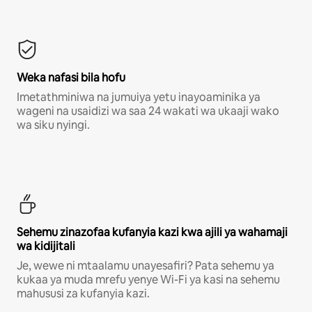
Weka nafasi bila hofu
Imetathminiwa na jumuiya yetu inayoaminika ya
wageni na usaidizi wa saa 24 wakati wa ukaaji wako
wa siku nyingi.
Sehemu zinazofaa kufanyia kazi kwa ajili ya wahamaji
wa kidijitali
Je, wewe ni mtaalamu unayesafiri? Pata sehemu ya
kukaa ya muda mrefu yenye Wi-Fi ya kasi na sehemu
mahususi za kufanyia kazi.