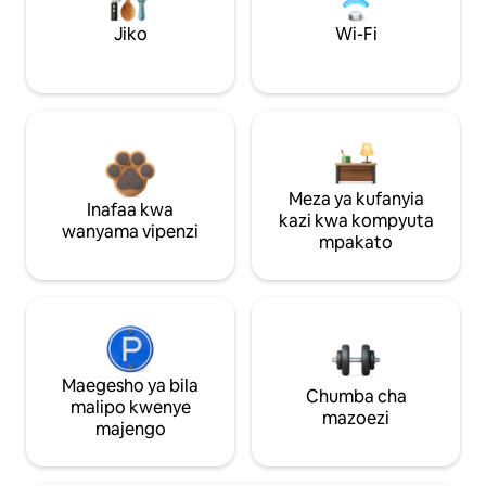
Jiko
Wi-Fi
Meza ya kufanyia
Inafaa kwa
kazi kwa kompyuta
wanyama vipenzi
mpakato
Maegesho ya bila
Chumba cha
malipo kwenye
mazoezi
majengo