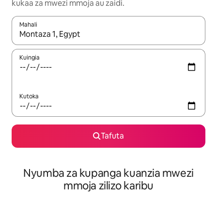
kukaa za mwezi mmoja au zaidi.
Mahali
Wakati matokeo yanapatikana, vinjari kwa kutumia vitufe vya v
Kuingia
Kutoka
Tafuta
Nyumba za kupanga kuanzia mwezi
mmoja zilizo karibu