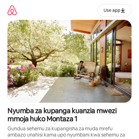
Ruka
kwenda
Use app
kwenye
maudhui
Nyumba za kupanga kuanzia mwezi
mmoja huko Montaza 1
Gundua sehemu za kupangisha za muda mrefu
ambazo unahisi kama upo nyumbani kwa sehemu za