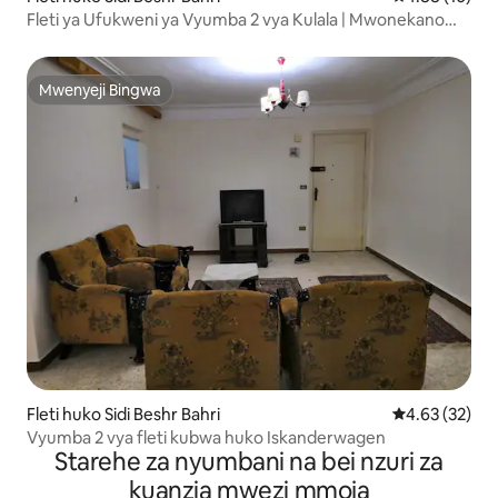
Fleti ya Ufukweni ya Vyumba 2 vya Kulala | Mwonekano
Mzuri wa Bahari
Mwenyeji Bingwa
Mwenyeji Bingwa
Fleti huko Sidi Beshr Bahri
Ukadiriaji wa 
4.63 (32)
Vyumba 2 vya fleti kubwa huko Iskanderwagen
Starehe za nyumbani na bei nzuri za
kuanzia mwezi mmoja