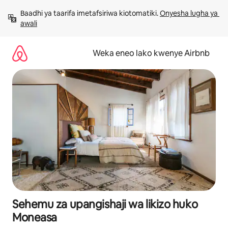
Ruka
Baadhi ya taarifa imetafsiriwa kiotomatiki. 
Onyesha lugha ya 
kwenda
awali
kwenye
maudhui
Weka eneo lako kwenye Airbnb
Sehemu za upangishaji wa likizo huko
Moneasa