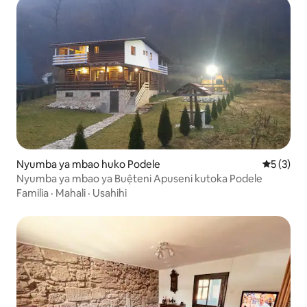
Nyumba ya mbao huko Podele
Ukadiriaji
5 (3)
Nyumba ya mbao ya Buệteni Apuseni kutoka Podele
Familia
·
Mahali
·
Usahihi