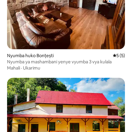
Nyumba huko Bonțești
Ukadiriaji
5 (5)
Nyumba ya mashambani yenye vyumba 3 vya kulala
Mahali
·
Ukarimu