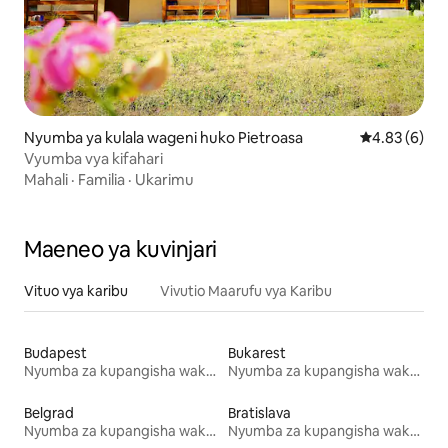
Nyumba ya kulala wageni huko Pietroasa
Ukadiriaji wa
4.83 (6)
Vyumba vya kifahari
Mahali
·
Familia
·
Ukarimu
Maeneo ya kuvinjari
Vituo vya karibu
Vivutio Maarufu vya Karibu
Budapest
Bukarest
Nyumba za kupangisha wakati wa likizo
Nyumba za kupangisha wakati wa likizo
Belgrad
Bratislava
Nyumba za kupangisha wakati wa likizo
Nyumba za kupangisha wakati wa likizo