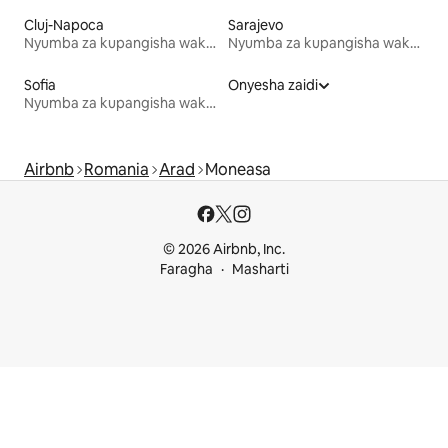
Cluj-Napoca
Sarajevo
Nyumba za kupangisha wakati wa likizo
Nyumba za kupangisha wakati wa likizo
Sofia
Onyesha zaidi
Nyumba za kupangisha wakati wa likizo
Airbnb
Romania
Arad
Moneasa
© 2026 Airbnb, Inc.
Faragha
Masharti