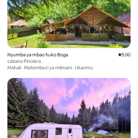
Nyumba ya mbao huko Boga
Ukadiriaji
5 (4)
cabana Pinolera
Mahali
·
Matembezi ya mlimani
·
Ukarimu