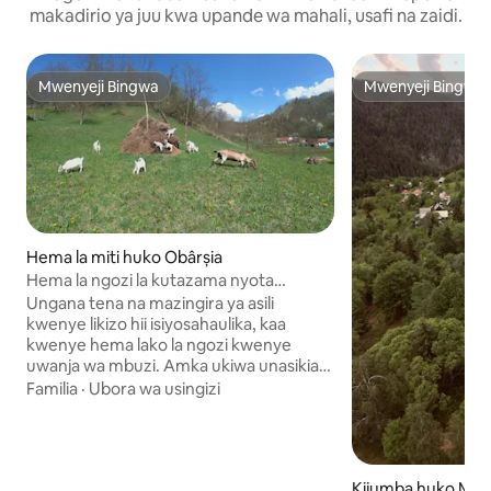
makadirio ya juu kwa upande wa mahali, usafi na zaidi.
Mwenyeji Bingwa
Mwenyeji Bingwa
Mwenyeji Bingwa
Mwenyeji Bingwa
Hema la miti huko Obârșia
Hema la ngozi la kutazama nyota
kwenye uwanja wa Mbuzi katika Animal
Ungana tena na mazingira ya asili
Farm.
kwenye likizo hii isiyosahaulika, kaa
kwenye hema lako la ngozi kwenye
uwanja wa mbuzi. Amka ukiwa unasikia
sauti ya ndege na uutumie usiku wako
Familia
·
Ubora wa usingizi
ukiangalia moto na nyota. Jipike
mwenyewe au ule pamoja nasi kutokana
na kile kinachopatikana kwenye bustani.
Hema hili la ngozi la Amerika ya Kaskazini
Kijumba huko Măti
litapatikana kuanzia mwezi Mei kwenye