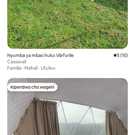
Nyumba ya mbao huko Vârfurile
Ukadiriaji 
5 (10)
Cassavali
Familia
·
Mahali
·
Utulivu
Kipendwa cha wageni
Kipendwa cha wageni