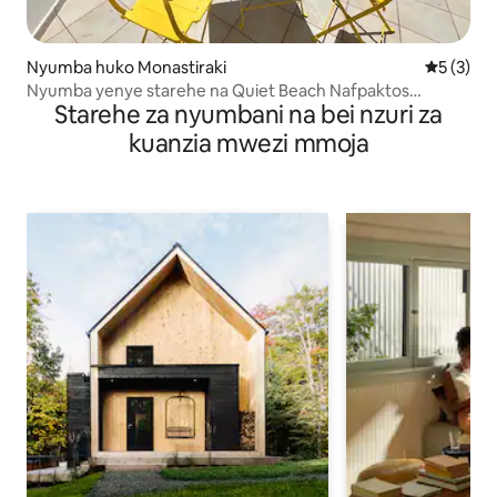
Nyumba huko Monastiraki
Ukadiriaji
5 (3)
Nyumba yenye starehe na Quiet Beach Nafpaktos
Starehe za nyumbani na bei nzuri za
Monastiraki
kuanzia mwezi mmoja