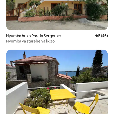
Nyumba huko Paralia Sergoulas
Ukadiriaji 
5 (46)
Nyumba ya starehe ya likizo