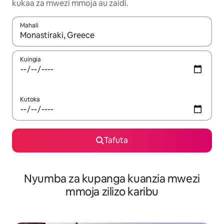
kukaa za mwezi mmoja au zaidi.
Mahali
Wakati matokeo yanapatikana, vinjari kwa kutumia vitufe vya v
Kuingia
Kutoka
Tafuta
Nyumba za kupanga kuanzia mwezi
mmoja zilizo karibu