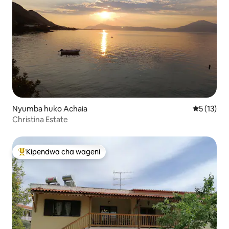
Nyumba huko Achaia
Ukadiriaji 
5 (13)
Christina Estate
Kipendwa cha wageni
Kipendwa maarufu cha wageni