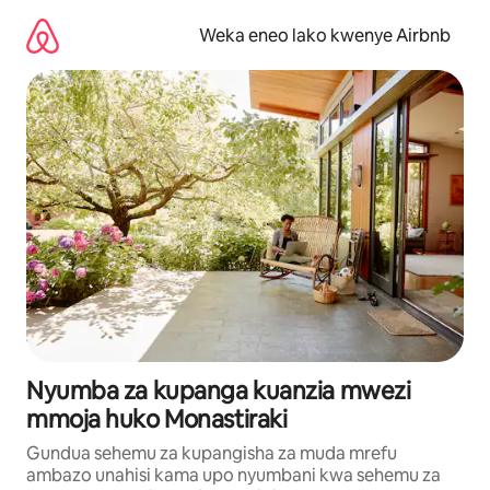
Ruka
kwenda
Weka eneo lako kwenye Airbnb
kwenye
maudhui
Nyumba za kupanga kuanzia mwezi
mmoja huko Monastiraki
Gundua sehemu za kupangisha za muda mrefu
ambazo unahisi kama upo nyumbani kwa sehemu za