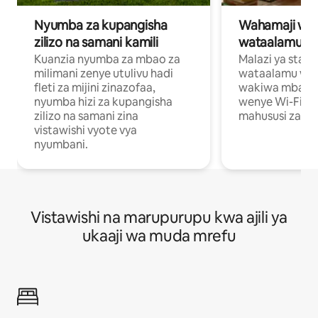
Nyumba za kupangisha
Wahamaji wa ki
zilizo na samani kamili
wataalamu wa
Kuanzia nyumba za mbao za
Malazi ya star
milimani zenye utulivu hadi
wataalamu wan
fleti za mijini zinazofaa,
wakiwa mbali na
nyumba hizi za kupangisha
wenye Wi-Fi n
zilizo na samani zina
mahususi za kuf
vistawishi vyote vya
nyumbani.
Vistawishi na marupurupu kwa ajili ya
ukaaji wa muda mrefu