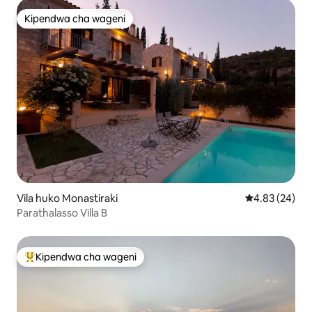
Kipendwa cha wageni
Kipendwa cha wageni
Vila huko Monastiraki
Ukadiriaji wa 
4.83 (24)
Parathalasso Villa B
Kipendwa cha wageni
Kipendwa maarufu cha wageni