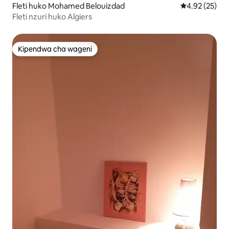
Fleti huko Mohamed Belouizdad
Ukadiriaji wa 
4.92 (25)
Fleti nzuri huko Algiers
Kipendwa cha wageni
Kipendwa cha wageni