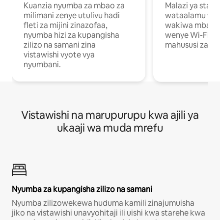
Kuanzia nyumba za mbao za
Malazi ya star
milimani zenye utulivu hadi
wataalamu wan
fleti za mijini zinazofaa,
wakiwa mbali na
nyumba hizi za kupangisha
wenye Wi-Fi n
zilizo na samani zina
mahususi za kuf
vistawishi vyote vya
nyumbani.
Vistawishi na marupurupu kwa ajili ya
ukaaji wa muda mrefu
Nyumba za kupangisha zilizo na samani
Nyumba zilizowekewa huduma kamili zinajumuisha
jiko na vistawishi unavyohitaji ili uishi kwa starehe kwa