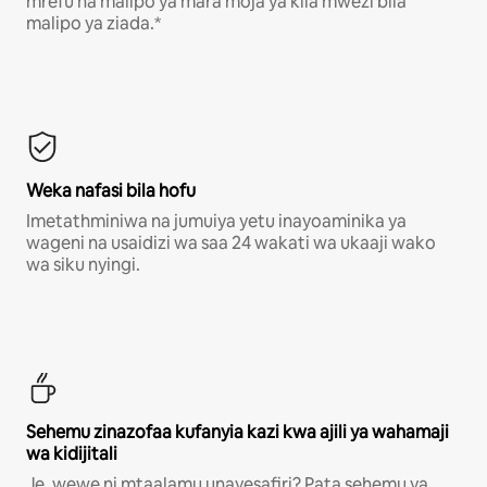
mrefu na malipo ya mara moja ya kila mwezi bila
malipo ya ziada.*
Weka nafasi bila hofu
Imetathminiwa na jumuiya yetu inayoaminika ya
wageni na usaidizi wa saa 24 wakati wa ukaaji wako
wa siku nyingi.
Sehemu zinazofaa kufanyia kazi kwa ajili ya wahamaji
wa kidijitali
Je, wewe ni mtaalamu unayesafiri? Pata sehemu ya