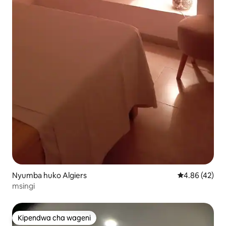
Nyumba huko Algiers
Ukadiriaji wa 
4.86 (42)
msingi
Kipendwa cha wageni
Kipendwa cha wageni