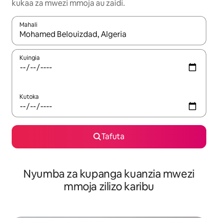
kukaa za mwezi mmoja au zaidi.
Mahali
Wakati matokeo yanapatikana, vinjari kwa kutumia vitufe vya v
Kuingia
Kutoka
Tafuta
Nyumba za kupanga kuanzia mwezi
mmoja zilizo karibu