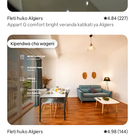
Fleti huko Algiers
Ukadiriaji wa w
4.84 (227)
Appart G comfort bright veranda katikati ya Algiers
Kipendwa cha wageni
Kipendwa cha wageni
Fleti huko Algiers
Ukadiriaji wa w
4.98 (144)