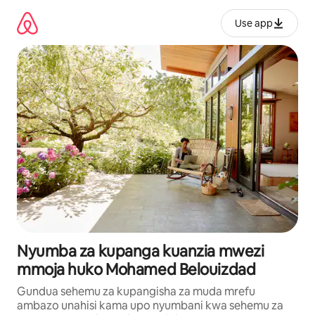
Ruka
kwenda
Use app
kwenye
maudhui
Nyumba za kupanga kuanzia mwezi
mmoja huko Mohamed Belouizdad
Gundua sehemu za kupangisha za muda mrefu
ambazo unahisi kama upo nyumbani kwa sehemu za