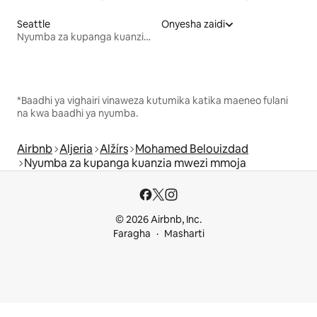
Seattle
Onyesha zaidi
Nyumba za kupanga kuanzia mwezi mmoja
*Baadhi ya vighairi vinaweza kutumika katika maeneo fulani
na kwa baadhi ya nyumba.
Airbnb
Aljeria
Alžírs
Mohamed Belouizdad
Nyumba za kupanga kuanzia mwezi mmoja
© 2026 Airbnb, Inc.
Faragha
Masharti