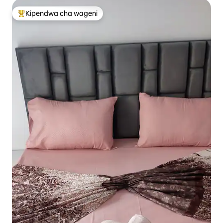
Kipendwa cha wageni
Kipendwa maarufu cha wageni