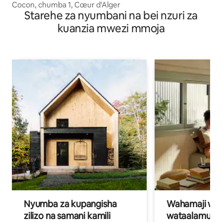
Cocon, chumba 1, Cœur d'Alger
Starehe za nyumbani na bei nzuri za
kuanzia mwezi mmoja
Nyumba za kupangisha
Wahamaji wa ki
zilizo na samani kamili
wataalamu wa