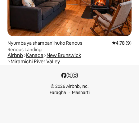
Nyumba ya shambani huko Renous
Ukadiriaji wa
4.78 (9)
Renous Landing
Airbnb
Kanada
New Brunswick
Miramichi River Valley
© 2026 Airbnb, Inc.
Faragha
Masharti