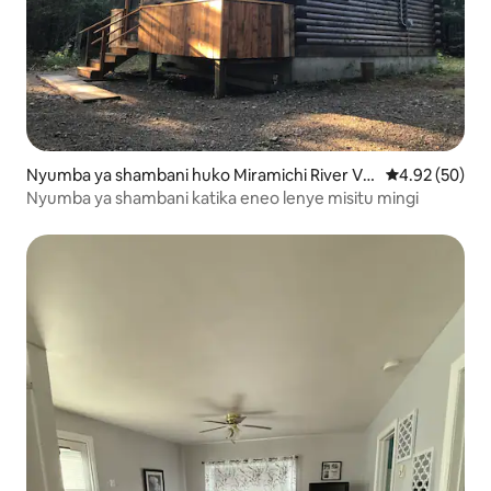
Nyumba ya shambani huko Miramichi River Vall
Ukadiriaji wa 
4.92 (50)
ey
Nyumba ya shambani katika eneo lenye misitu mingi