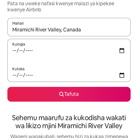
Pata na uweke nafasi kwenye malazi ya kipekee
kwenye Airbnb
Mahali
Wakati matokeo yanapatikana, vinjari kwa kutumia vitufe vya v
Kuingia
Kutoka
Tafuta
Sehemu maarufu za kukodisha wakati
wa likizo mjini Miramichi River Valley
Wageni wanakubali: sehemu hizi za kukaa zimepewa