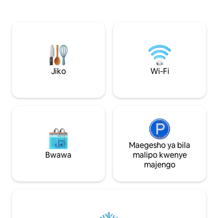
viwili vya Twin na kitanda kimoja cha
shimo la moto, B
malkia. Kochi kubwa la cuddle ili kupiga
ya nyasi. Ina vitu 
mbizi na kukaa joto na kustarehesha. Iko
hadi wageni 6 na 
moja kwa moja kwenye njia ya
miaka 6 +. Maelezo: Chumba cha kulala
ATV/Snowmobile Dakika 20 kwa gari hadi
cha 2 ni eneo la waz
Blackville. Chakula na Pombe ya NB
barabara ya pamo
Dakika 3 kwenda kwenye duka la eneo
barabara. Kiwang
husika lenye machaguo ya Pombe
kipenzi 1. Uzinduz
Jiko
Wi-Fi
Mwendo wa dakika 15 kwenda KC na
1/2km!
Sons Samaki na chipsi
Maegesho ya bila
Bwawa
malipo kwenye
majengo